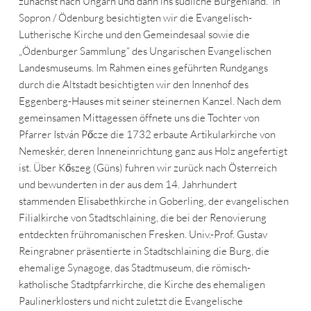
zunächst nach Ungarn und dann ins südliche Burgenland. In
Sopron / Ödenburg besichtigten wir die Evangelisch-
Lutherische Kirche und den Gemeindesaal sowie die
„Ödenburger Sammlung“ des Ungarischen Evangelischen
Landesmuseums. Im Rahmen eines geführten Rundgangs
durch die Altstadt besichtigten wir den Innenhof des
Eggenberg-Hauses mit seiner steinernen Kanzel. Nach dem
gemeinsamen Mittagessen öffnete uns die Tochter von
Pfarrer István Pőcze die 1732 erbaute Artikularkirche von
Nemeskér, deren Inneneinrichtung ganz aus Holz angefertigt
ist. Über Kőszeg (Güns) fuhren wir zurück nach Österreich
und bewunderten in der aus dem 14. Jahrhundert
stammenden Elisabethkirche in Goberling, der evangelischen
Filialkirche von Stadtschlaining, die bei der Renovierung
entdeckten frühromanischen Fresken. Univ.-Prof. Gustav
Reingrabner präsentierte in Stadtschlaining die Burg, die
ehemalige Synagoge, das Stadtmuseum, die römisch-
katholische Stadtpfarrkirche, die Kirche des ehemaligen
Paulinerklosters und nicht zuletzt die Evangelische