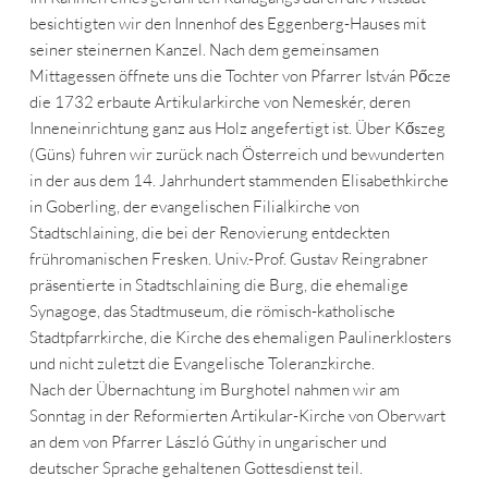
besichtigten wir den Innenhof des Eggenberg-Hauses mit
seiner steinernen Kanzel. Nach dem gemeinsamen
Mittagessen öffnete uns die Tochter von Pfarrer István Pőcze
die 1732 erbaute Artikularkirche von Nemeskér, deren
Inneneinrichtung ganz aus Holz angefertigt ist. Über Kőszeg
(Güns) fuhren wir zurück nach Österreich und bewunderten
in der aus dem 14. Jahrhundert stammenden Elisabethkirche
in Goberling, der evangelischen Filialkirche von
Stadtschlaining, die bei der Renovierung entdeckten
frühromanischen Fresken. Univ.-Prof. Gustav Reingrabner
präsentierte in Stadtschlaining die Burg, die ehemalige
Synagoge, das Stadtmuseum, die römisch-katholische
Stadtpfarrkirche, die Kirche des ehemaligen Paulinerklosters
und nicht zuletzt die Evangelische Toleranzkirche.
Nach der Übernachtung im Burghotel nahmen wir am
Sonntag in der Reformierten Artikular-Kirche von Oberwart
an dem von Pfarrer László Gúthy in ungarischer und
deutscher Sprache gehaltenen Gottesdienst teil.