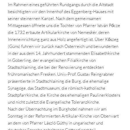
Im Rahmen eines geführten Rundgangs durch die Altstadt
besichtigten wir den Innenhof des Eggenberg-Hauses mit
seiner steinernen Kanzel. Nach dem gemeinsamen
Mittagessen öffnete uns die Tochter von Pfarrer István Pőcze
die 1732 erbaute Artikularkirche von Nemeskér, deren
Inneneinrichtung ganz aus Holz angefertigt ist. Über Kőszeg
(Güns) fuhren wir zurück nach Österreich und bewunderten
in der aus dem 14. Jahrhundert stammenden Elisabethkirche
in Goberling, der evangelischen Filialkirche von
Stadtschlaining, die bei der Renovierung entdeckten
frühromanischen Fresken. Univ.-Prof. Gustav Reingrabner
präsentierte in Stadtschlaining die Burg, die ehemalige
Synagoge, das Stadtmuseum, die römisch-katholische
Stadtpfarrkirche, die Kirche des ehemaligen Paulinerklosters
und nicht zuletzt die Evangelische Toleranzkirche.
Nach der Übernachtung im Burghotel nahmen wir am
Sonntag in der Reformierten Artikular-Kirche von Oberwart
an dem von Pfarrer László Gúthy in ungarischer und
deutscher Sprache gehaltenen Gottesdienst teil.