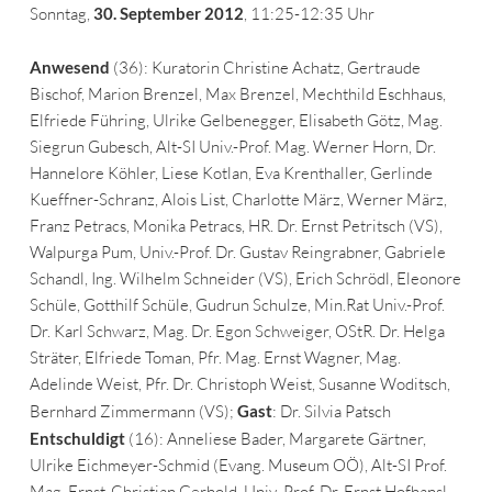
Sonntag,
30. September 2012
, 11:25-12:35 Uhr
Anwesend
(36): Kuratorin Christine Achatz, Gertraude
Bischof, Marion Brenzel, Max Brenzel, Mechthild Eschhaus,
Elfriede Führing, Ulrike Gelbenegger, Elisabeth Götz, Mag.
Siegrun Gubesch, Alt-SI Univ.-Prof. Mag. Werner Horn, Dr.
Hannelore Köhler, Liese Kotlan, Eva Krenthaller, Gerlinde
Kueffner-Schranz, Alois List, Charlotte März, Werner März,
Franz Petracs, Monika Petracs, HR. Dr. Ernst Petritsch (VS),
Walpurga Pum, Univ.-Prof. Dr. Gustav Reingrabner, Gabriele
Schandl, Ing. Wilhelm Schneider (VS), Erich Schrödl, Eleonore
Schüle, Gotthilf Schüle, Gudrun Schulze, Min.Rat Univ.-Prof.
Dr. Karl Schwarz, Mag. Dr. Egon Schweiger, OStR. Dr. Helga
Sträter, Elfriede Toman, Pfr. Mag. Ernst Wagner, Mag.
Adelinde Weist, Pfr. Dr. Christoph Weist, Susanne Woditsch,
Bernhard Zimmermann (VS);
Gast
: Dr. Silvia Patsch
Entschuldigt
(16): Anneliese Bader, Margarete Gärtner,
Ulrike Eichmeyer-Schmid (Evang. Museum OÖ), Alt-SI Prof.
Mag. Ernst-Christian Gerhold, Univ.-Prof. Dr. Ernst Hofhansl,