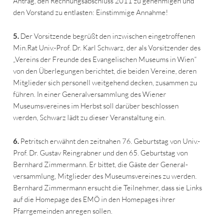
Antrag, den Rechnungsabschluss 2011 zu genehmigen und
den Vorstand zu entlasten: Einstimmige Annahme!
5.
Der Vorsitzende begrüßt den inzwischen eingetroffenen
Min.Rat Univ.-Prof. Dr. Karl Schwarz, der als Vorsitzender des
„Vereins der Freunde des Evangelischen Museums in Wien“
von den Überlegungen berichtet, die beiden Vereine, deren
Mitglieder sich personell weitgehend decken, zusammen zu
führen. In einer Generalversammlung des Wiener
Museumsvereines im Herbst soll darüber beschlossen
werden, Schwarz lädt zu dieser Veranstaltung ein.
6.
Petritsch erwähnt den zeitnahen 76. Geburtstag von Univ.-
Prof. Dr. Gustav Reingrabner und den 65. Geburtstag von
Bernhard Zimmermann. Er bittet, die Gäste der General-
versammlung, Mitglieder des Museumsvereines zu werden.
Bernhard Zimmermann ersucht die Teilnehmer, dass sie Links
auf die Homepage des EMÖ in den Homepages ihrer
Pfarrgemeinden anregen sollen.