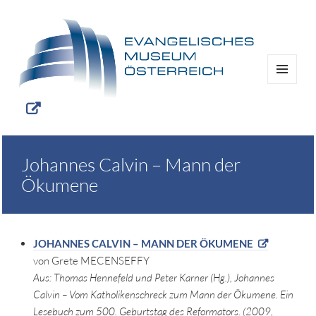
MENÜ
UND
WIDGETS
Johannes Calvin – Mann der
Ökumene
JOHANNES CALVIN – MANN DER ÖKUMENE
von Grete MECENSEFFY
Aus: Thomas Hennefeld und Peter Karner (Hg.), Johannes
Calvin – Vom Katholikenschreck zum Mann der Ökumene. Ein
Lesebuch zum 500. Geburtstag des Reformators. (2009,