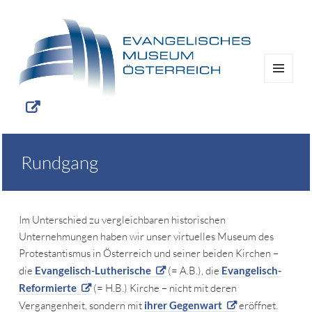
MENÜ
UND
WIDGETS
Rundgang
Im Unterschied zu vergleichbaren historischen
Unternehmungen haben wir unser virtuelles Museum des
Protestantismus in Österreich und seiner beiden Kirchen –
die
Evangelisch-Lutherische
(= A.B.), die
Evangelisch-
Reformierte
(= H.B.) Kirche – nicht mit deren
Vergangenheit, sondern mit
ihrer Gegenwart
eröffnet.