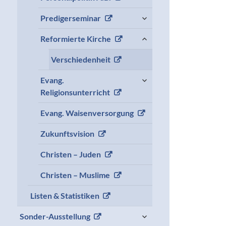
expand
Predigerseminar
child
menu
expand
Reformierte Kirche
child
menu
Verschiedenheit
expand
Evang.
child
Religionsunterricht
menu
Evang. Waisenversorgung
Zukunftsvision
Christen – Juden
Christen – Muslime
Listen & Statistiken
expand
Sonder-Ausstellung
child