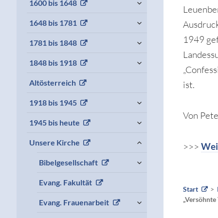
1600 bis 1648
Leuenber
child
menu
expand
1648 bis 1781
Ausdruck
child
menu
1949 gef
expand
1781 bis 1848
child
Landessu
menu
expand
1848 bis 1918
„Confess
child
menu
Altösterreich
ist.
expand
1918 bis 1945
child
Von Pete
menu
expand
1945 bis heute
child
menu
expand
Unsere Kirche
>>>
Wei
child
menu
expand
Bibelgesellschaft
child
menu
Evang. Fakultät
Start
expand
„Versöhnte 
Evang. Frauenarbeit
child
menu