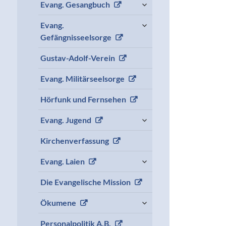
expand
Evang. Gesangbuch
child
menu
expand
Evang.
child
Gefängnisseelsorge
menu
Gustav-Adolf-Verein
Evang. Militärseelsorge
Hörfunk und Fernsehen
expand
Evang. Jugend
child
menu
Kirchenverfassung
expand
Evang. Laien
child
menu
Die Evangelische Mission
expand
Ökumene
child
menu
Personalpolitik A.B.