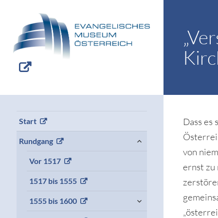
„Ver
Kir
Dass es 
Start
Österrei
expand
Rundgang
child
von niem
menu
Vor 1517
ernst zu
zerstöre
1517 bis 1555
gemeinsa
expand
1555 bis 1600
child
„österre
menu
expand