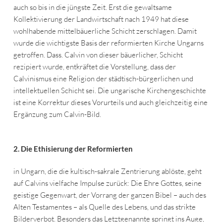
auch so bis in die jüngste Zeit. Erst die gewaltsame
Kollektivierung der Landwirtschaft nach 1949 hat diese
wohlhabende mittelbäuerliche Schicht zerschlagen. Damit
wurde die wichtigste Basis der reformierten Kirche Ungarns
getroffen. Dass. Calvin von dieser bäuerlicher, Schicht
rezipiert wurde, entkräftet die Vorstellung, dass der
Calvinismus eine Religion der städtisch-bürgerlichen und
intellektuellen Schicht sei. Die ungarische Kirchengeschichte
ist eine Korrektur dieses Vorurteils und auch gleichzeitig eine
Ergänzung zum Calvin-Bild.
2. Die Ethisierung der Reformierten
in Ungarn, die die kultisch-sakrale Zentrierung ablöste, geht
auf Calvins vielfache Impulse zurück: Die Ehre Gottes, seine
geistige Gegenwart, der Vorrang der ganzen Bibel – auch des
Alten Testamentes – als Quelle des Lebens, und das strikte
Bilderverbot. Besonders das Letztgenannte springt ins Auge,