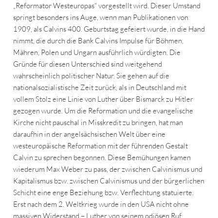
„Reformator Westeuropas“ vorgestellt wird. Dieser Umstand
springt besonders ins Auge, wenn man Publikationen von
1909, als Calvins 400. Geburtstag gefeiert wurde, in die Hand
nimmt, die durch die Bank Calvins Impulse für Böhmen,
Mähren, Polen und Ungarn ausführlich würdigten. Die
Gründe für diesen Unterschied sind weitgehend
wahrscheinlich politischer Natur. Sie gehen auf die
nationalsozialistische Zeit zurück, als in Deutschland mit
vollem Stolz eine Linie von Luther über Bismarck zu Hitler
gezogen wurde. Um die Reformation und die evangelische
Kirche nicht pauschal in Misskredit zu bringen, hat man
daraufhin in der angelsächsischen Welt über eine
westeuropäische Reformation mit der führenden Gestalt
Calvin zu sprechen begonnen. Diese Bemühungen kamen
wiederum Max Weber zu pass, der zwischen Calvinismus und
Kapitalismus bzw. zwischen Calvinismus und der bürgerlichen
Schicht eine enge Beziehung bzw. Verflechtung statuierte.
Erst nach dem 2. Weltkrieg wurde in den USA nicht ohne
massiven Widerstand – Luther von seinem odiösen Ruf,