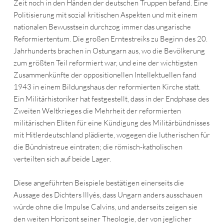
Zeit noch in den Händen der deutschen Truppen befand. Eine
Politisierung mit sozial kritischen Aspekten und mit einem
nationalen Bewusstsein durchzog immer das ungarische
Reformiertentum. Die großen Erntestreiks zu Beginn des 20.
Jahrhunderts brachen in Ostungarn aus, wo die Bevölkerung
zum größten Teil reformiert war, und eine der wichtigsten
Zusammenkünfte der oppositionellen Intellektuellen fand
1943 in einem Bildungshaus der reformierten Kirche statt.
Ein Militärhistoriker hat festgestellt, dass in der Endphase des
Zweiten Weltkrieges die Mehrheit der reformierten
militärischen Eliten für eine Kündigung des Militärbündnisses
mit Hitlerdeutschland plädierte, wogegen die lutherischen für
die Bündnistreue eintraten; die römisch-katholischen
verteilten sich auf beide Lager.
Diese angeführten Beispiele bestätigen einerseits die
Aussage des Dichters lllyés, dass Ungarn anders ausschauen
würde ohne die Impulse Calvins, und anderseits zeigen sie
den weiten Horizont seiner Theologie, der von jeglicher