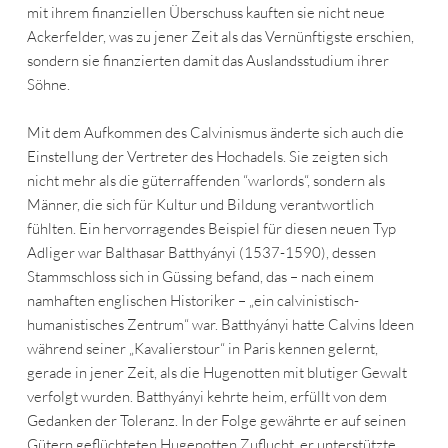
mit ihrem finanziellen Überschuss kauften sie nicht neue
Ackerfelder, was zu jener Zeit als das Vernünftigste erschien,
sondern sie finanzierten damit das Auslandsstudium ihrer
Söhne.
Mit dem Aufkommen des Calvinismus änderte sich auch die
Einstellung der Vertreter des Hochadels. Sie zeigten sich
nicht mehr als die güterraffenden “warlords“, sondern als
Männer, die sich für Kultur und Bildung verantwortlich
fühlten. Ein hervorragendes Beispiel für diesen neuen Typ
Adliger war Balthasar Batthyányi (1537-1590), dessen
Stammschloss sich in Güssing befand, das – nach einem
namhaften englischen Historiker – „ein calvinistisch-
humanistisches Zentrum“ war. Batthyányi hatte Calvins Ideen
während seiner „Kavalierstour“ in Paris kennen gelernt,
gerade in jener Zeit, als die Hugenotten mit blutiger Gewalt
verfolgt wurden. Batthyányi kehrte heim, erfüllt von dem
Gedanken der Toleranz. In der Folge gewährte er auf seinen
Gütern geflüchteten Hugenotten Zuflucht, er unterstützte