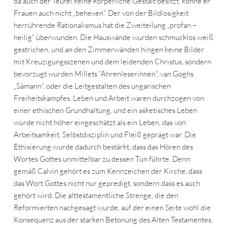
da auch der Teufel keine körperliche Gestalt besitzt, könne er
Frauen auch nicht „behexen“. Der von der Bildlosigkeit
herrührende Rationalismus hat die Zweiteilung „profan –
heilig“ überwunden. Die Hauswände wurden schmucklos weiß
gestrichen, und an den Zimmerwänden hingen keine Bilder
mit Kreuzigungsszenen und dem leidenden Christus, sondern
bevorzugt wurden Millets “Ährenleserinnen“, van Goghs
„Sämann“, oder die Leitgestalten des ungarischen
Freiheitskampfes. Leben und Arbeit waren durchzogen von
einer ethischen Grundhaltung, und ein asketisches Leben
wurde nicht höher eingeschätzt als ein Leben, das von
Arbeitsamkeit, Selbstdisziplin und Fleiß geprägt war. Die
Ethisierung wurde dadurch bestärkt, dass das Hören des
Wortes Gottes unmittelbar zu dessen Tun führte. Denn
gemäß Calvin gehört es zum Kennzeichen der Kirche, dass
das Wort Gottes nicht nur gepredigt, sondern dass es auch
gehört wird. Die alttestamentliche Strenge, die den
Reformierten nachgesagt wurde, auf der einen Seite wohl die
Konsequenz aus der starken Betonung des Alten Testamentes,