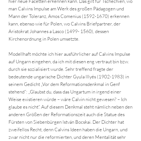
hier neue Facetten erkennen kann. Das gilt für Tschechien, wo
man Calvins Impulse am Werk des großen Pädagogen und
Mann der Toleranz, Amos Comenius (1592-1670) erkennen
kann, ebenso wie für Polen, wo Calvins Briefpartner, der
Aristokrat Johannes a Lasco (1499- 1560), dessen
Kirchenordnung in Polen umsetzte.
Modellhaft möchte ich hier ausführlicher auf Calvins Impulse
auf Ungarn eingehen, da ich mit diesen eng vertraut bin bzw.
durch sie sozialisiert wurde. Sehr treffend fragte der
bedeutende ungarische Dichter Gyula lllyés (1902-1983) in
seinem Gedicht „Vor dem Reformationsdenkmal in Genf
stehend“: „Glaubst du, dass das Ungartum in irgend einer
Weise existieren würde – wäre Calvin nicht gewesen? – Ich
glaube es nicht“. Auf diesem Denkmal steht nämlich neben den
anderen Größen der Reformationszeit auch die Statue des
Fürsten von Siebenbürgen lstván Bocskai. Der Dichter hat
zweifellos Recht, denn Calvins Ideen haben die Ungarn, und
zwar nicht nur die reformierten, und deren Mentalität sehr