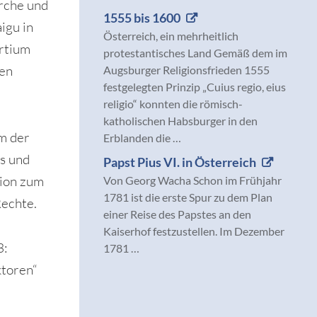
rche und
1555 bis 1600
igu in
Österreich, ein mehrheitlich
artium
protestantisches Land Gemäß dem im
ien
Augsburger Religionsfrieden 1555
festgelegten Prinzip „Cuius regio, eius
religio“ konnten die römisch-
katholischen Habsburger in den
m der
Erblanden die …
s und
Papst Pius VI. in Österreich
ion zum
Von Georg Wacha Schon im Frühjahr
1781 ist die erste Spur zu dem Plan
Rechte.
einer Reise des Papstes an den
Kaiserhof festzustellen. Im Dezember
3:
1781 …
ktoren“