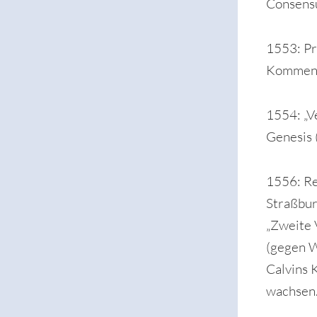
Consensu
1553: Pr
Komment
1554: „V
Genesis 
1556: Re
Straßbur
„Zweite 
(gegen W
Calvins 
wachsen