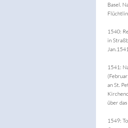
Basel. N
Flüchtli
1540: Re
in Straß
Jan.1541
1541: Na
(Februar
an St. P
Kircheno
über das
1549: To