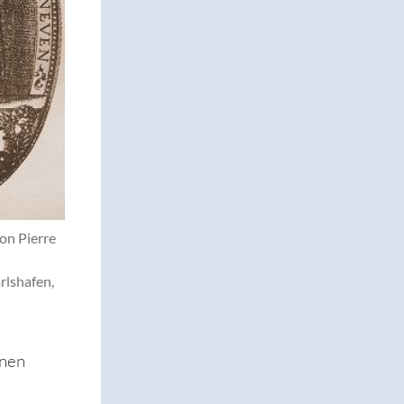
on Pierre
lshafen,
inen