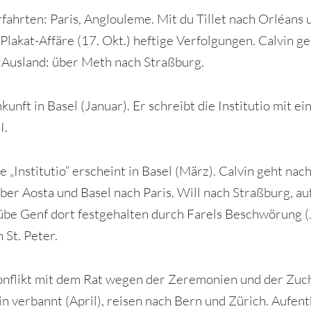
rfahrten: Paris, Anglouleme. Mit du Tillet nach Orléans 
 Plakat-Affäre (17. Okt.) heftige Verfolgungen. Calvin g
ns Ausland: über Meth nach Straßburg.
unft in Basel (Januar). Er schreibt die Institutio mit e
I.
 „Institutio“ erscheint in Basel (März). Calvin geht nac
ber Aosta und Basel nach Paris. Will nach Straßburg, a
e Genf dort festgehalten durch Farels Beschwörung (J
 St. Peter.
nflikt mit dem Rat wegen der Zeremonien und der Zuch
in verbannt (April), reisen nach Bern und Zürich. Aufent