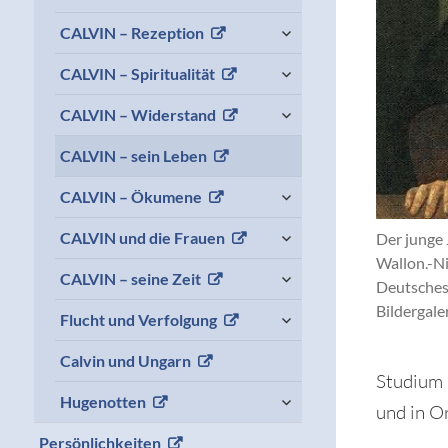
expand
CALVIN – Rezeption
child
menu
expand
CALVIN – Spiritualität
child
menu
expand
CALVIN – Widerstand
child
menu
CALVIN – sein Leben
expand
CALVIN – Ökumene
child
menu
expand
CALVIN und die Frauen
Der junge 
child
Wallon.-N
menu
expand
CALVIN – seine Zeit
Deutsches
child
menu
Bildergaler
expand
Flucht und Verfolgung
child
menu
Calvin und Ungarn
Studium 
expand
Hugenotten
und in O
child
menu
Persönlichkeiten