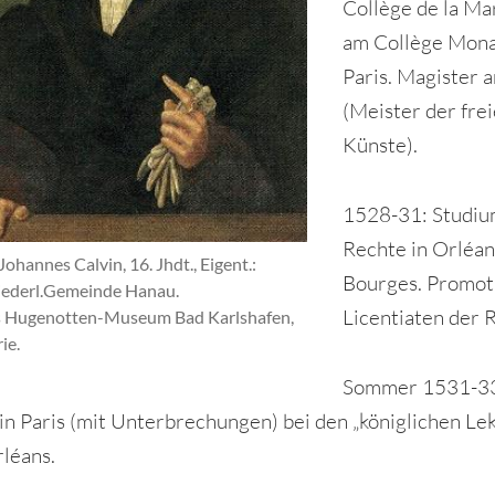
Collège de la Ma
am Collège Mona
Paris. Magister 
(Meister der fre
Künste).
1528-31: Studiu
Rechte in Orléan
Johannes Calvin, 16. Jhdt., Eigent.:
Bourges. Promot
iederl.Gemeinde Hanau.
Licentiaten der 
 Hugenotten-Museum Bad Karlshafen,
ie.
Sommer 1531-3
in Paris (mit Unterbrechungen) bei den „königlichen Le
rléans.