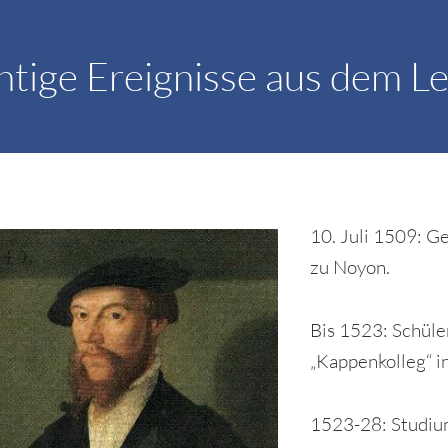
tige Ereignisse aus dem L
10. Juli 1509: G
zu Noyon.
Bis 1523: Schüle
„Kappenkolleg“ i
1523-28: Studi