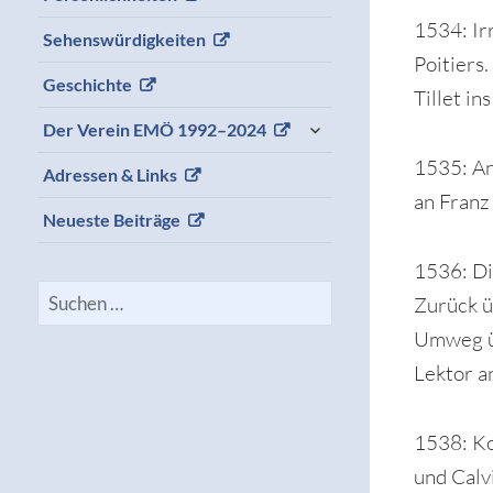
1534: Ir
Sehenswürdigkeiten
Poitiers.
Geschichte
Tillet i
expand
Der Verein EMÖ 1992–2024
child
menu
1535: Ank
Adressen & Links
an Franz 
Neueste Beiträge
1536: Die
Suchen
Zurück ü
nach:
Umweg üb
Lektor an
1538: Ko
und Calv