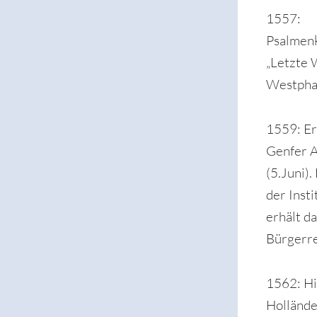
1557:
Psalmen
„Letzte 
Westphal
1559: Er
Genfer 
(5.Juni)
der Insti
erhält d
Bürgerre
1562: Hi
Hollände