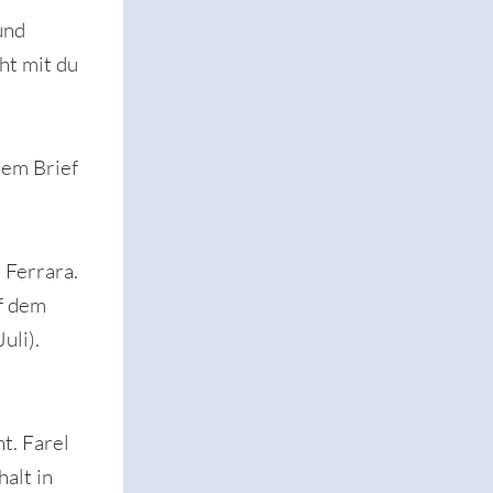
und
eht mit du
inem Brief
h Ferrara.
uf dem
uli).
t. Farel
halt in