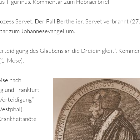
s Tigurinus. Kommentar zum Hebräerbrief.
ozess Servet. Der Fall Berthelier. Servet verbrannt (27.
ar zum Johannesevangelium.
erteidigung des Glaubens an die Dreieinigkeit“. Kommen
(1. Mose).
ise nach
g und Frankfurt.
Verteidigung“
estphal).
Krankheitsnöte
.