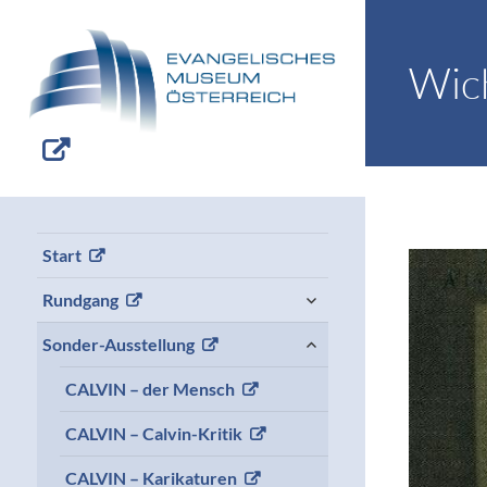
Wich
Start
expand
Rundgang
child
menu
expand
Sonder-Ausstellung
child
menu
CALVIN – der Mensch
CALVIN – Calvin-Kritik
CALVIN – Karikaturen