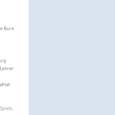
de Bure
urg
 Lehrer
aktat
Zürich.