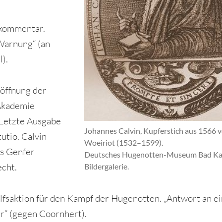
kommentar.
Warnung“ (an
).
öffnung der
Akademie
. Letzte Ausgabe
Johannes Calvin, Kupferstich aus 1566 v
tutio. Calvin
Woeiriot (1532–1599).
as Genfer
Deutsches Hugenotten-Museum Bad Kar
cht.
Bildergalerie.
lfsaktion für den Kampf der Hugenotten. „Antwort an e
r“ (gegen Coornhert).