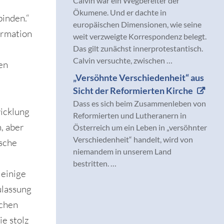
Calvin war ein Wegbereiter der
Ökumene. Und er dachte in
binden.“
europäischen Dimensionen, wie seine
ormation
weit verzweigte Korrespondenz belegt.
Das gilt zunächst innerprotestantisch.
Calvin versuchte, zwischen …
en
„Versöhnte Verschiedenheit“ aus
Sicht der Reformierten Kirche
Dass es sich beim Zusammenleben von
icklung
Reformierten und Lutheranern in
, aber
Österreich um ein Leben in „versöhnter
Verschiedenheit“ handelt, wird von
ische
niemandem in unserem Land
bestritten. …
 einige
ulassung
ichen
ie stolz