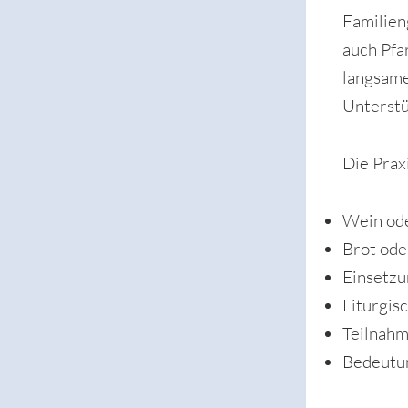
Familien
auch Pfa
langsame
Unterstü
Die Prax
Wein ode
Brot ode
Einsetzu
Liturgis
Teilnahm
Bedeutun