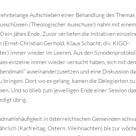
zehntelange Aufschieben einer Behandlung des Themas 
usschüssen (Theologischer Ausschuss!) nahm mit einem
0 ein jähes Ende. Zuvor verliefen die Initiativen einzeln
 (Ernst-Christian Gerhold, Klaus Schacht, div. KIGO-
ter) immer wieder im Leeren. Aus den Synodenprotokol
dass einzelne immer wieder versucht haben, sich mit de
bendmahl“ auseinanderzusetzen und eine Diskussion da
u bringen. Dort wo es gelang, kamen die Delegierten zu
sen. Und so blieb zum jeweiligen Ende einer Session d
edigt übrig.
dmahlshäufigkeit in österreichischen Gemeinden schw
jährlich (Karfreitag, Ostern, Weihnachten) bis zur wöch