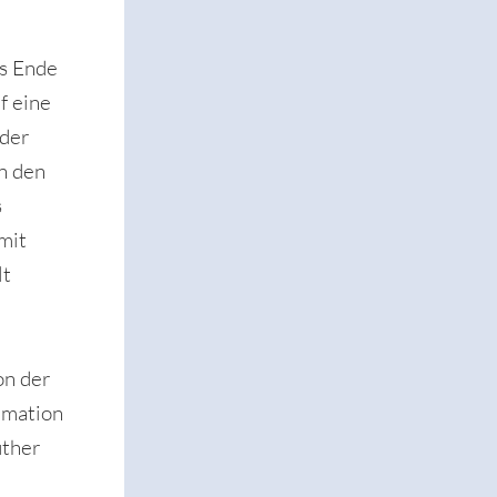
s Ende
f eine
 der
n den
s
mit
lt
on der
rmation
uther