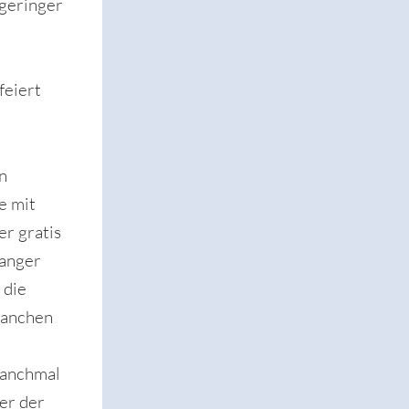
 geringer
feiert
n
e mit
er gratis
langer
 die
manchen
Manchmal
er der