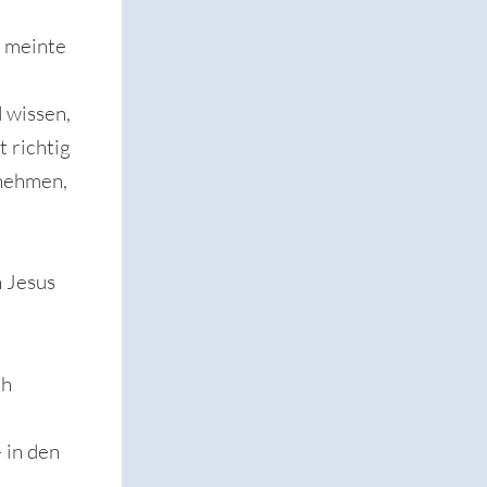
o meinte
 wissen,
 richtig
unehmen,
 Jesus
ch
 in den