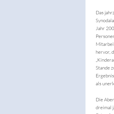
Das jahr
Synodala
Jahr 200
Personen
Mitarbei
hervor, 
„Kindera
Stande z
Ergebnis
als unerl
Die Aben
dreimal 