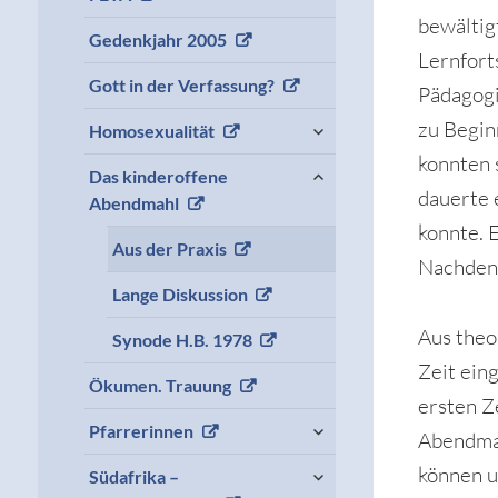
child
bewältig
menu
Gedenkjahr 2005
Lernfort
Gott in der Verfassung?
Pädagogi
expand
zu Begin
Homosexualität
child
konnten 
menu
expand
Das kinderoffene
child
dauerte 
Abendmahl
menu
konnte. 
Aus der Praxis
Nachdenk
Lange Diskussion
Aus theo
Synode H.B. 1978
Zeit ein
Ökumen. Trauung
ersten Z
expand
Pfarrerinnen
Abendmah
child
menu
expand
können u
Südafrika –
child