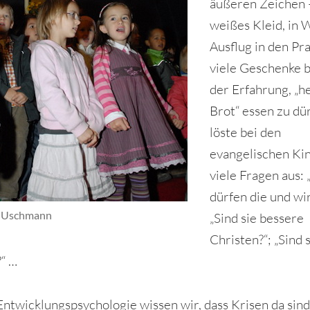
äußeren Zeichen 
weißes Kleid, in 
Ausflug in den Pra
viele Geschenke b
der Erfahrung, „he
Brot“ essen zu dür
löste bei den
evangelischen Ki
viele Fragen aus
dürfen die und wir
D Uschmann
„Sind sie bessere
Christen?“; „Sind 
?“ …
Entwicklungspsychologie wissen wir, dass Krisen da sin