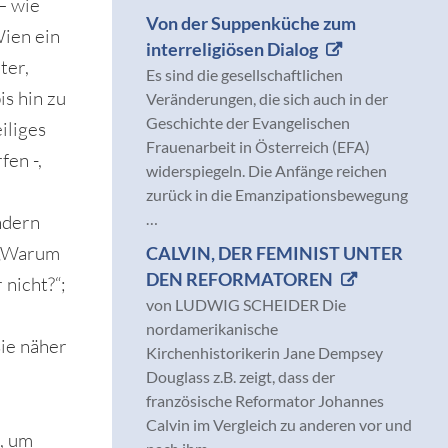
– wie
Von der Suppenküche zum
Wien ein
interreligiösen Dialog
ter,
Es sind die gesellschaftlichen
is hin zu
Veränderungen, die sich auch in der
Geschichte der Evangelischen
iliges
Frauenarbeit in Österreich (EFA)
fen -,
widerspiegeln. Die Anfänge reichen
zurück in die Emanzipationsbewegung
…
ndern
: „Warum
CALVIN, DER FEMINIST UNTER
DEN REFORMATOREN
 nicht?“;
von LUDWIG SCHEIDER Die
nordamerikanische
sie näher
Kirchenhistorikerin Jane Dempsey
Douglass z.B. zeigt, dass der
französische Reformator Johannes
Calvin im Vergleich zu anderen vor und
d, um