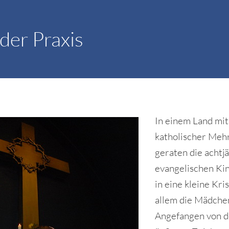
der Praxis
In einem Land mit
katholischer Meh
geraten die achtj
evangelischen Kin
in eine kleine Kris
allem die Mädche
Angefangen von 