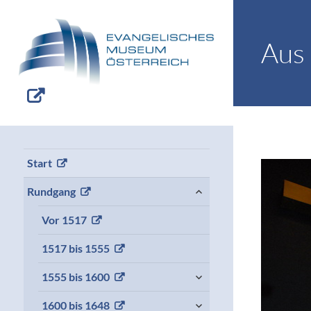
Aus 
Start
expand
Rundgang
child
menu
Vor 1517
1517 bis 1555
expand
1555 bis 1600
child
menu
expand
1600 bis 1648