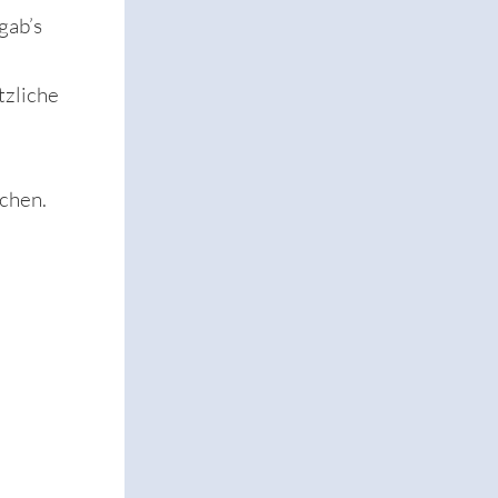
gab’s
tzliche
uchen.