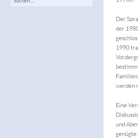
nach:
Der Spra
der 1980
geschlos
1990 tra
Vordergr
bestimmt
Familien
werden 
Eine Ver
Diskussi
und Aben
genügte 