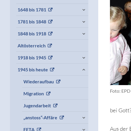
child
menu
expand
1648 bis 1781
child
menu
expand
1781 bis 1848
child
menu
expand
1848 bis 1918
child
menu
Altösterreich
expand
1918 bis 1945
child
menu
expand
1945 bis heute
child
menu
Wiederaufbau
Foto: EP
Migration
Jugendarbeit
bei Gott
expand
„anstoss“-Affäre
child
menu
expand
Aus der 
FETA