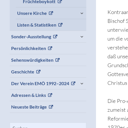
Früchteboykott
menu
expand
Kontraar
Unsere Kirche
child
Bischof 
menu
Listen & Statistiken
unterwie
expand
Sonder-Ausstellung
um die v
child
menu
verstehe
Persönlichkeiten
daß unse
Sehenswürdigkeiten
Grundsch
Geschichte
Gottesve
expand
Christus 
Der Verein EMÖ 1992–2024
child
menu
Adressen & Links
Die Pro-
Neueste Beiträge
zumeist 
Reformie
Suchen
1970er –