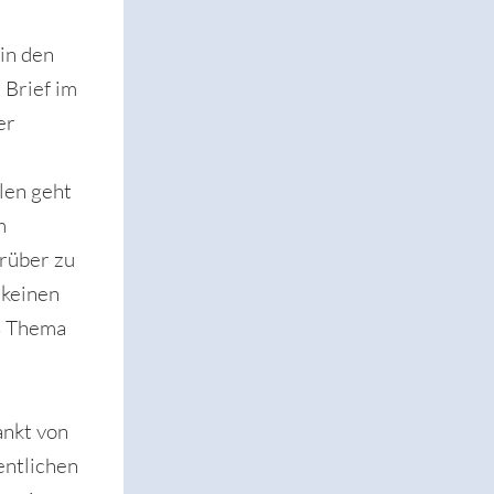
in den
 Brief im
er
len geht
m
rüber zu
 keinen
as Thema
ankt von
entlichen