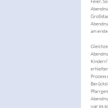
Feier. S
Abendmah
Großsta
Abendmah
am erste
Gleichze
Abendma
Kindern“
erhielte
Prozess 
Berücksi
Pfarrgem
Abendmah
war es s