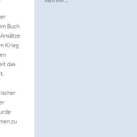
nach ihm …
der
nem Buch
 Ansätze
em Krieg
den
eit das
t.
lischer
er
wurde
hmen zu