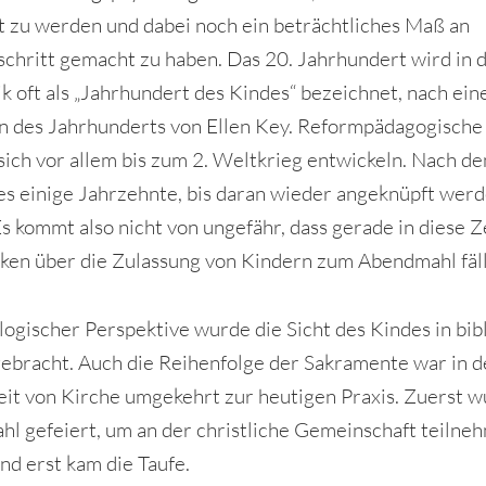
t zu werden und dabei noch ein beträchtliches Maß an
schritt gemacht zu haben. Das 20. Jahrhundert wird in 
k oft als „Jahrhundert des Kindes“ bezeichnet, nach ei
n des Jahrhunderts von Ellen Key. Reformpädagogische
sich vor allem bis zum 2. Weltkrieg entwickeln. Nach d
es einige Jahrzehnte, bis daran wieder angeknüpft wer
Es kommt also nicht von ungefähr, dass gerade in diese Z
en über die Zulassung von Kindern zum Abendmahl fäll
logischer Perspektive wurde die Sicht des Kindes in bib
gebracht. Auch die Reihenfolge der Sakramente war in d
eit von Kirche umgekehrt zur heutigen Praxis. Zuerst 
l gefeiert, um an der christliche Gemeinschaft teilne
nd erst kam die Taufe.