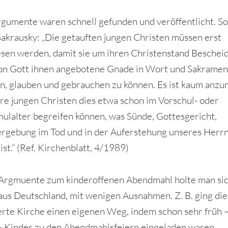
gumente waren schnell gefunden und veröffentlicht. S
Sakrausky: „Die getauften jungen Christen müssen erst
sen werden, damit sie um ihren Christenstand Bescheid
on Gott ihnen angebotene Gnade in Wort und Sakrament
n, glauben und gebrauchen zu können. Es ist kaum anz
re jungen Christen dies etwa schon im Vorschul- oder
ulalter begreifen können, was Sünde, Gottesgericht,
rgebung im Tod und in der Auferstehung unseres Herrn
ist.“ (Ref. Kirchenblatt, 4/1989)
Argmuente zum kinderoffenen Abendmahl holte man si
aus Deutschland, mit wenigen Ausnahmen. Z. B. ging die
rte Kirche einen eigenen Weg, indem schon sehr früh –
 Kinder zu den Abendmahlsfeiern eingeladen waren.