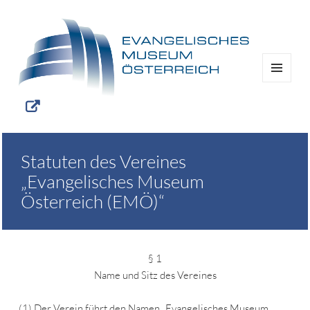
MENÜ
UND
WIDGETS
Statuten des Vereines
„Evangelisches Museum
Österreich (EMÖ)“
§ 1
Name und Sitz des Vereines
(1) Der Verein führt den Namen „Evangelisches Museum