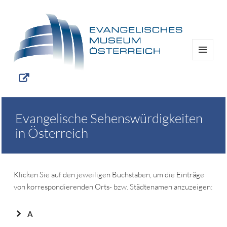
MENÜ
UND
WIDGETS
Evangelische Sehenswürdigkeiten
in Österreich
Klicken Sie auf den jeweiligen Buchstaben, um die Einträge
von korrespondierenden Orts- bzw. Städtenamen anzuzeigen:
A