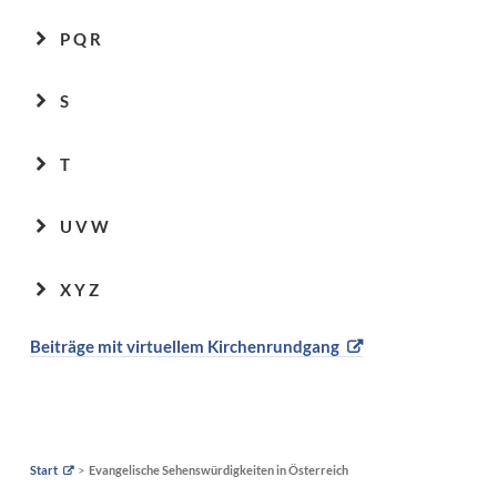
P Q R
S
T
U V W
X Y Z
Beiträge mit virtuellem Kirchenrundgang
Start
Evangelische Sehenswürdigkeiten in Österreich