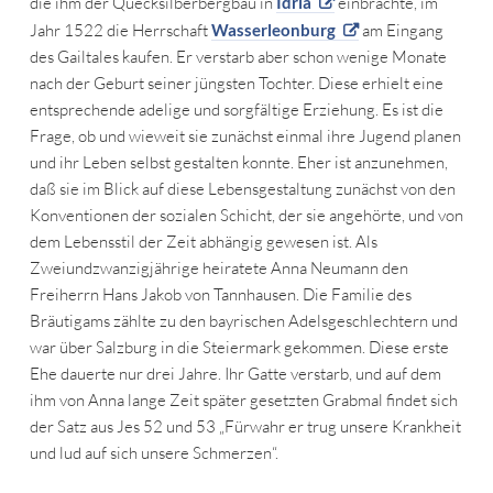
die ihm der Quecksilberbergbau in
Idria
einbrachte, im
Jahr 1522 die Herrschaft
Wasserleonburg
am Eingang
des Gailtales kaufen. Er verstarb aber schon wenige Monate
nach der Geburt seiner jüngsten Tochter. Diese erhielt eine
entsprechende adelige und sorgfältige Erziehung. Es ist die
Frage, ob und wieweit sie zunächst einmal ihre Jugend planen
und ihr Leben selbst gestalten konnte. Eher ist anzunehmen,
daß sie im Blick auf diese Lebensgestaltung zunächst von den
Konventionen der sozialen Schicht, der sie angehörte, und von
dem Lebensstil der Zeit abhängig gewesen ist. Als
Zweiundzwanzigjährige heiratete Anna Neumann den
Freiherrn Hans Jakob von Tannhausen. Die Familie des
Bräutigams zählte zu den bayrischen Adelsgeschlechtern und
war über Salzburg in die Steiermark gekommen. Diese erste
Ehe dauerte nur drei Jahre. Ihr Gatte verstarb, und auf dem
ihm von Anna lange Zeit später gesetzten Grabmal findet sich
der Satz aus Jes 52 und 53 „Fürwahr er trug unsere Krankheit
und lud auf sich unsere Schmerzen“.