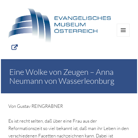
MENÜ
UND
WIDGETS
Eine Wolke von Zeugen – Anna
Neumann von Wasserleonburg
Von Gustav REINGRABNER
Es ist recht selten, daß über eine Frau aus der
Reformationszeit so viel bekannt ist, daß man ihr Leben in den
verschiedenen Facetten nachzeichnen kann. Dabei ist