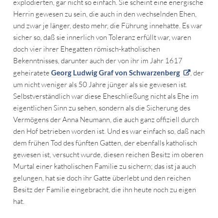
explodierten, gar nicht so einfach. Sie scheint eine energische
Herrin gewesen zu sein, die auch in den wechselnden Ehen,
und zwar je länger, desto mehr, die Führung innehatte. Es war
sicher so, daß sie innerlich von Toleranz erfüllt war, waren
doch vier ihrer Ehegatten römisch-katholischen
Bekenntnisses, darunter auch der von ihr im Jahr 1617
geheiratete
Georg Ludwig Graf von Schwarzenberg
, der
um nicht weniger als 50 Jahre jünger als sie gewesen ist.
Selbstverständlich war diese Eheschließung nicht als Ehe im
eigentlichen Sinn zu sehen, sondern als die Sicherung des
Vermögens der Anna Neumann, die auch ganz offiziell durch
den Hof betrieben worden ist. Und es war einfach so, daß nach
dem frühen Tod des fünften Gatten, der ebenfalls katholisch
gewesen ist, versucht wurde, diesen reichen Besitz im oberen
Murtal einer katholischen Familie zu sichern; das ist ja auch
gelungen, hat sie doch ihr Gatte überlebt und den reichen
Besitz der Familie eingebracht, die ihn heute noch zu eigen
hat.