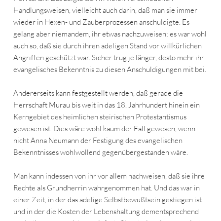
Handlungsweisen, vielleicht auch darin, daß man sie immer
wieder in Hexen- und Zauberprozessen anschuldigte. Es
gelang aber niemandem, ihr etwas nachzuweisen; es war wohl
auch so, daß sie durch ihren adeligen Stand vor willkürlichen
Angriffen geschützt war. Sicher trug je länger, desto mehr ihr
evangelisches Bekenntnis zu diesen Anschuldigungen mit bei.
Andererseits kann festgestellt werden, daß gerade die
Herrschaft Murau bis weit in das 18. Jahrhundert hinein ein
Kerngebiet des heimlichen steirischen Protestantismus
gewesen ist. Dies wäre wohl kaum der Fall gewesen, wenn
nicht Anna Neumann der Festigung des evangelischen
Bekenntnisses wohlwollend gegenübergestanden wäre.
Man kann indessen von ihr vor allem nachweisen, daß sie ihre
Rechte als Grundherrin wahrgenommen hat. Und das war in
einer Zeit, in der das adelige Selbstbewußtsein gestiegen ist
und in der die Kosten der Lebenshaltung dementsprechend