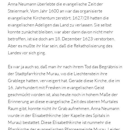
Anna Neumann überlebte die evangelische Zeit der
Steiermark. Vom Jahr 1600 an war das organisierte
evangelische Kirchentum zerstört. 1627/28 hatten die
evangelischen Adeligen das Land zu verlassen. Sie selbst
konnte zunächst bleiben, war aber dann davon nicht mehr
betroffen, ist sie doch am 18. Dezember 1623 verstorben.
Aber es mußte ihr klar sein, daß die Rekatholisierung des
Landes vor sich ging.
Es war ja auch so, daß man ihr nach ihrem Tod das Begräbnis in
der Stadtpfarrkirche Murau, wo die Liechtenstein ihre
Grablege hatten, verweigert hat. Gerade diese Kirche, die im
16. Jahrhundert mit Fresken im evangelischen Geist
geschmückt worden ist, also heute noch in hohem Maße der
Erinnerung an diese evangelische Zeit des oberen Murtales
Raum gibt, konnte nicht ihr Grab aufnehmen. Anna Neumann
wurde in der Elisabethkirche (der Kapelle des Spitals in
Murau) bestattet. Diese Elisabethkirche ist nunmehr die
Pfarrkirche der evangelischen Pfarrgemeinde Murau. Leider