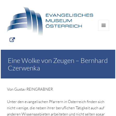
MENÜ
UND
WIDGETS
Eine Wolke von Zeugen – Bernhard
Czerwenka
Von Gustav REINGRABNER
Unter den evangelischen Pfarrern in Österreich finden sich
nicht wenige, die neben ihrer beruflichen Tätigkeit auch auf
anderen Wissensgebieten arbeiteten und nicht selten sogar