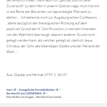
befremdlich finden, wenn auch ich „getrost und mit aller
Zuversicht“ zu dem Herrn unserm Gott es wage, mich hiermit
in die Reihe der Bewerber um das erledigte Pfarramt zu
stellen …. Ich bekenne mich zur Augsburgischen Confession, …
, stehe bezüglich der theologischen Richtung auf dem
positiven Grund der hl. Schrift und bin in meinem Innersten
von der Wahrheit überzeugt: dass ein anderer Grund nicht
gelegt werden kann, als welcher gelegt ist, nämlich Jesus
Christus, der Sohn des lebendigen Gottes und der Heiland der
Welt …“
Aus: Glaube und Heimat 1999, S. 36-37.
Start
Evangelische Persönlichkeiten
Bernhard Franz CZERWENKA
Eine Wolke von Zeugen – Bernhard Czerwenka