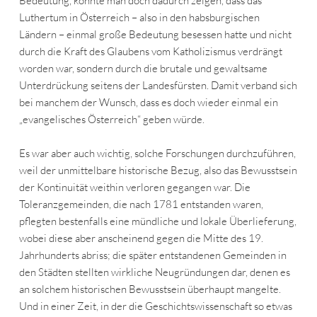
Bedeutung, konnte man doch dadurch zeigen, dass das
Luthertum in Österreich – also in den habsburgischen
Ländern – einmal große Bedeutung besessen hatte und nicht
durch die Kraft des Glaubens vom Katholizismus verdrängt
worden war, sondern durch die brutale und gewaltsame
Unterdrückung seitens der Landesfürsten. Damit verband sich
bei manchem der Wunsch, dass es doch wieder einmal ein
„evangelisches Österreich“ geben würde.
Es war aber auch wichtig, solche Forschungen durchzuführen,
weil der unmittelbare historische Bezug, also das Bewusstsein
der Kontinuität weithin verloren gegangen war. Die
Toleranzgemeinden, die nach 1781 entstanden waren,
pflegten bestenfalls eine mündliche und lokale Überlieferung,
wobei diese aber anscheinend gegen die Mitte des 19.
Jahrhunderts abriss; die später entstandenen Gemeinden in
den Städten stellten wirkliche Neugründungen dar, denen es
an solchem historischen Bewusstsein überhaupt mangelte.
Und in einer Zeit, in der die Geschichtswissenschaft so etwas