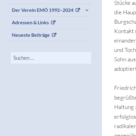
Stücke a
expand
Der Verein EMÖ 1992–2024
die Haup
child
menu
Burgscha
Adressen & Links
Kontakt 
Neueste Beiträge
einander
und Toch
Suchen
Sohn aus
nach:
adoptier
Friedric
begrüßt
Haltung 
erfolglos
radikale
gegenübe