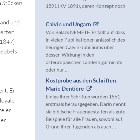
n Stücken
1891 (KV 1891), deren Konzept noch
…
tand und
Calvin und Ungarn
derten
Von Balázs NEMETH Es fällt auf, dass
in vielen Publikationen anlässlich des
-1847)
heurigen Calvin-Jubiläums über
Hebbels
dessen Wirkung in den
osteuropäischen Ländern gar nichts
oder nur …
Kostprobe aus den Schriften
Marie Dentière
ert. Er
Einige ihrer Schriften wurden 1561
loyale
erstmals herausgegeben. Darin nennt
te er
sie biblische Frauengestalten als gute
Beispiele für alle Frauen, sowohl auf
 er
Grund ihrer Tugenden als auch …