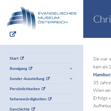
Chri
Sie war 
Start
kam als 
expand
Rundgang
child
Hambur
menu
expand
Sonder-Ausstellung
child
35 Jahre
menu
Persönlichkeiten
Wien sei
Erfolgs 
Sehenswürdigkeiten
Aufhebun
Geschichte