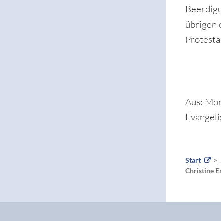
Beerdigu
übrigen 
Protesta
Aus: Mon
Evangeli
Start
Christine 