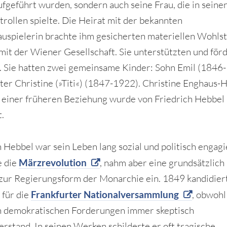
ufgeführt wurden, sondern auch seine Frau, die in seine
trollen spielte. Die Heirat mit der bekannten
uspielerin brachte ihm gesicherten materiellen Wohls
mit der Wiener Gesellschaft. Sie unterstützten und för
. Sie hatten zwei gemeinsame Kinder: Sohn Emil (1846
ter Christine (»Titi«) (1847-1922). Christine Enghaus-
 einer früheren Beziehung wurde von Friedrich Hebbel
t.
h Hebbel war sein Leben lang sozial und politisch engagi
e die
Märzrevolution
, nahm aber eine grundsätzlich 
zur Regierungsform der Monarchie ein. 1849 kandidier
 für die
Frankfurter Nationalversammlung
, obwohl
n demokratischen Forderungen immer skeptisch
rstand. In seinen Werken schilderte er oft tragische,