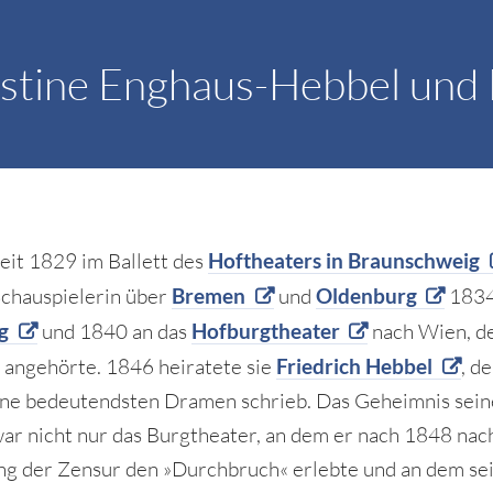
stine Enghaus-Hebbel und 
seit 1829 im Ballett des
Hoftheaters in Braunschweig
Schauspielerin über
Bremen
und
Oldenburg
1834
g
und 1840 an das
Hofburgtheater
nach Wien, d
 angehörte. 1846 heiratete sie
Friedrich Hebbel
, de
ne bedeutendsten Dramen schrieb. Das Geheimnis sein
war nicht nur das Burgtheater, an dem er nach 1848 nac
g der Zensur den »Durchbruch« erlebte und an dem se