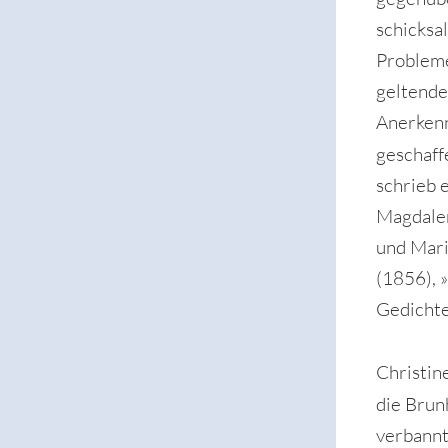
schicksa
Probleme
geltende
Anerkenn
geschaf
schrieb 
Magdalen
und Mari
(1856), 
Gedichte
Christin
die Brun
verbannt