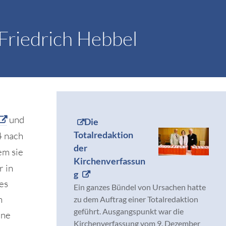
Friedrich Hebbel
und
Die
Totalredaktion
 nach
der
em sie
Kirchenverfassun
r in
g
es
Ein ganzes Bündel von Ursachen hatte
h
zu dem Auftrag einer Totalredaktion
geführt. Ausgangspunkt war die
ine
Kirchenverfassung vom 9. Dezember