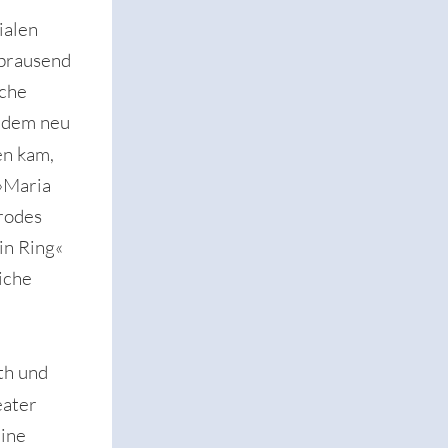
ialen
fbrausend
iche
t dem neu
en kam,
 »Maria
rodes
in Ring«
iche
th und
ater
eine