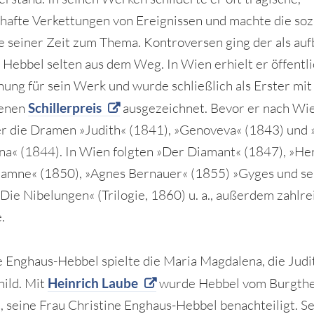
lhafte Verkettungen von Ereignissen und machte die soz
 seiner Zeit zum Thema. Kontroversen ging der als au
 Hebbel selten aus dem Weg. In Wien erhielt er öffentl
ung für sein Werk und wurde schließlich als Erster mi
fenen
Schillerpreis
ausgezeichnet. Bevor er nach Wi
er die Dramen »Judith« (1841), »Genoveva« (1843) und
a« (1844). In Wien folgten »Der Diamant« (1847), »He
amne« (1850), »Agnes Bernauer« (1855) »Gyges und se
»Die Nibelungen« (Trilogie, 1860) u. a., außerdem zahlre
.
e Enghaus-Hebbel spielte die Maria Magdalena, die Judi
hild. Mit
Heinrich Laube
wurde Hebbel vom Burgthe
, seine Frau Christine Enghaus-Hebbel benachteiligt. S