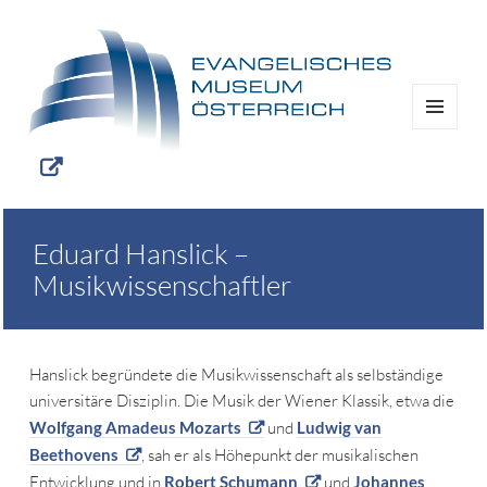
MENÜ
UND
WIDGETS
Eduard Hanslick –
Musikwissenschaftler
Hanslick begründete die Musikwissenschaft als selbständige
universitäre Disziplin. Die Musik der Wiener Klassik, etwa die
Wolfgang Amadeus Mozarts
und
Ludwig van
Beethovens
, sah er als Höhepunkt der musikalischen
Entwicklung und in
Robert Schumann
und
Johannes