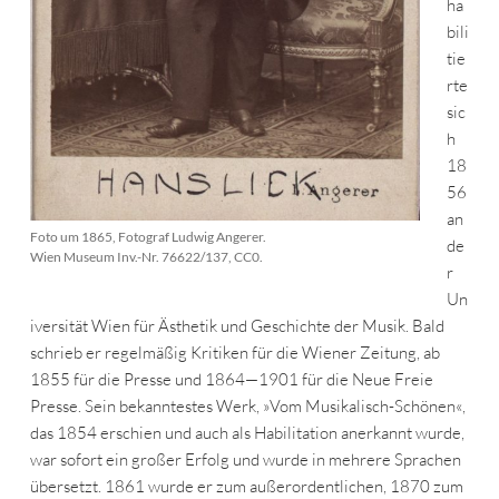
ha
bili
tie
rte
sic
h
18
56
an
Foto um 1865, Fotograf Ludwig Angerer.
de
Wien Museum Inv.-Nr. 76622/137, CC0.
r
Un
iversität Wien für Ästhetik und Geschichte der Musik. Bald
schrieb er regelmäßig Kritiken für die Wiener Zeitung, ab
1855 für die Presse und 1864—1901 für die Neue Freie
Presse. Sein bekanntestes Werk, »Vom Musikalisch-Schönen«,
das 1854 erschien und auch als Habilitation anerkannt wurde,
war sofort ein großer Erfolg und wurde in mehrere Sprachen
übersetzt. 1861 wurde er zum außerordentlichen, 1870 zum