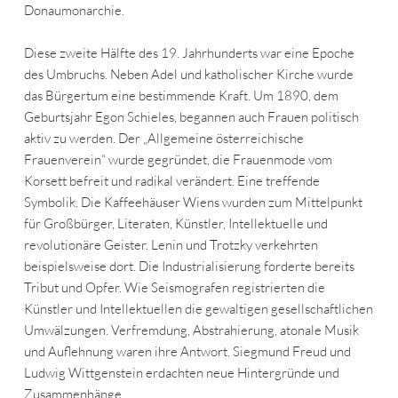
Donaumonarchie.
Diese zweite Hälfte des 19. Jahrhunderts war eine Epoche
des Umbruchs. Neben Adel und katholischer Kirche wurde
das Bürgertum eine bestimmende Kraft. Um 1890, dem
Geburtsjahr Egon Schieles, begannen auch Frauen politisch
aktiv zu werden. Der „Allgemeine österreichische
Frauenverein“ wurde gegründet, die Frauenmode vom
Korsett befreit und radikal verändert. Eine treffende
Symbolik. Die Kaffeehäuser Wiens wurden zum Mittelpunkt
für Großbürger, Literaten, Künstler, Intellektuelle und
revolutionäre Geister. Lenin und Trotzky verkehrten
beispielsweise dort. Die Industrialisierung forderte bereits
Tribut und Opfer. Wie Seismografen registrierten die
Künstler und Intellektuellen die gewaltigen gesellschaftlichen
Umwälzungen. Verfremdung, Abstrahierung, atonale Musik
und Auflehnung waren ihre Antwort. Siegmund Freud und
Ludwig Wittgenstein erdachten neue Hintergründe und
Zusammenhänge.