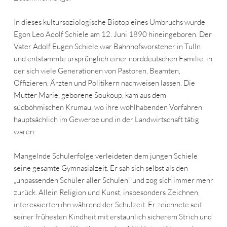
In dieses kultursoziologische Biotop eines Umbruchs wurde
Egon Leo Adolf Schiele am 12. Juni 1890 hineingeboren. Der
Vater Adolf Eugen Schiele war Bahnhofsvorsteher in Tulln
und entstammte ursprünglich einer norddeutschen Familie, in
der sich viele Generationen von Pastoren, Beamten,
Offizieren, Ärzten und Politikern nachweisen lassen. Die
Mutter Marie, geborene Soukoup, kam aus dem
südböhmischen Krumau, wo ihre wohlhabenden Vorfahren
hauptsächlich im Gewerbe und in der Landwirtschaft tätig
waren.
Mangelnde Schulerfolge verleideten dem jungen Schiele
seine gesamte Gymnasialzeit. Er sah sich selbst als den
„unpassenden Schüler aller Schulen“ und zog sich immer mehr
zurück. Allein Religion und Kunst, insbesonders Zeichnen,
interessierten ihn während der Schulzeit. Er zeichnete seit
seiner frühesten Kindheit mit erstaunlich sicherem Strich und