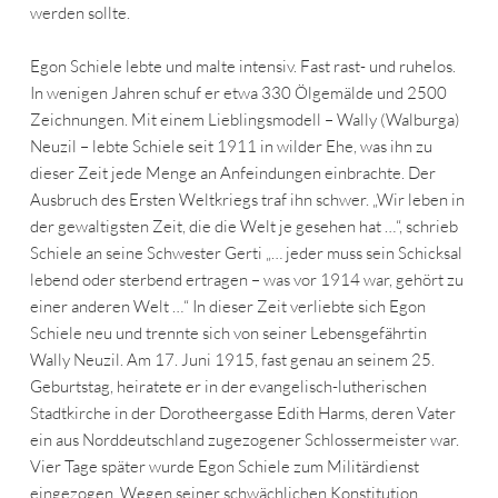
werden sollte.
Egon Schiele lebte und malte intensiv. Fast rast- und ruhelos.
In wenigen Jahren schuf er etwa 330 Ölgemälde und 2500
Zeichnungen. Mit einem Lieblingsmodell – Wally (Walburga)
Neuzil – lebte Schiele seit 1911 in wilder Ehe, was ihn zu
dieser Zeit jede Menge an Anfeindungen einbrachte. Der
Ausbruch des Ersten Weltkriegs traf ihn schwer. „Wir leben in
der gewaltigsten Zeit, die die Welt je gesehen hat …“, schrieb
Schiele an seine Schwester Gerti „… jeder muss sein Schicksal
lebend oder sterbend ertragen – was vor 1914 war, gehört zu
einer anderen Welt …“ In dieser Zeit verliebte sich Egon
Schiele neu und trennte sich von seiner Lebensgefährtin
Wally Neuzil. Am 17. Juni 1915, fast genau an seinem 25.
Geburtstag, heiratete er in der evangelisch-lutherischen
Stadtkirche in der Dorotheergasse Edith Harms, deren Vater
ein aus Norddeutschland zugezogener Schlossermeister war.
Vier Tage später wurde Egon Schiele zum Militärdienst
eingezogen. Wegen seiner schwächlichen Konstitution