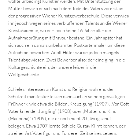
wollte unbedingt Künstler werden. Mit Unterstützung der
Mutter bewarb er sich nach dem Tode des Vaters vorerst an
der progressiven Wiener Kunstgewerbeschule. Diese verwies
ihn jedoch wegen seines verblüffenden Talents an die Wiener
Kunstakademie, wo er – noch keine 16 Jahre alt – die
Aufnahmeprüfung mit Bravour bestand. Ein Jahr später hat
sich auch ein damals unbekannter Postkartenmaler um diese
Aufnahme beworben. Adolf Hitler wurde jedoch mangels
Talent abgewiesen. Zwei Bewerber also: der eine ging in die
Kulturgeschichte ein, der andere leider in die
Weltgeschichte.
Schieles Interesses an Kunst und Religion während der
Schulzeit manifestierte sich dann auch in seinem gewaltigen
Frühwerk, wie etwa die Bilder „Kreuzigung“ (1907), „Vor Gott
Vater kniender Jüngling“ (1908) oder „Mutter und Kind
(Madonna)“ (1909), die er noch nicht 20-jährig schuf,
belegen. Etwa 1907 lernte Schiele Gustav Klimt kennen, der
zu einer Art Vaterfigur und Förderer Zeit seines Lebens