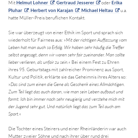
Mit
Helmut Lohner
,
Gertraud Jesserer
oder
Erika
Pluhar
,
Herbert von Karajan
,
Michael Heltau
u.a.
hatte Müller-Preis beruflichen Kontakt.
Sie war überzeugt von einer Ethik im Sport und sprach sich
wiederholt für Fairness aus: »
Mit der richtigen Auffassung vom
Leben hat man auch so Erfolg. Wir haben sehr häufig die Treffer
selbst angesagt, denn wir waren sehr fair zueinander. Man sollte
lieber verlieren, als unfair zu sein.
« Bei einem Fest zu Ehren
ihres 95. Geburtstags mit zahlreicher Prominenz aus Sport,
Kultur und Politik, erklärte sie das Geheimnis ihres Alters so:
»
Das sind zum einen die Gene als Geschenk eines Allmächtigen.
Zum Teil liegt das auch daran, wie man sein Leben aufbaut und
formt. Ich bin immer noch sehr neugierig und verstehe mich mit
der Jugend sehr gut. Und natürlich liegt das zum Teil auch am
Sport.
«
Die Tochter eines Steirers und einer Rheinländerin war auch
Mutter zweier Söhne und nach ihrer über rund drei