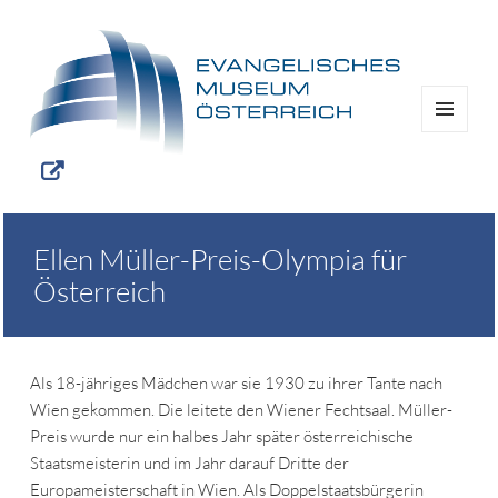
MENÜ
UND
WIDGETS
Ellen Müller-Preis-Olympia für
Österreich
Als 18-jähriges Mädchen war sie 1930 zu ihrer Tante nach
Wien gekommen. Die leitete den Wiener Fechtsaal. Müller-
Preis wurde nur ein halbes Jahr später österreichische
Staatsmeisterin und im Jahr darauf Dritte der
Europameisterschaft in Wien. Als Doppelstaatsbürgerin