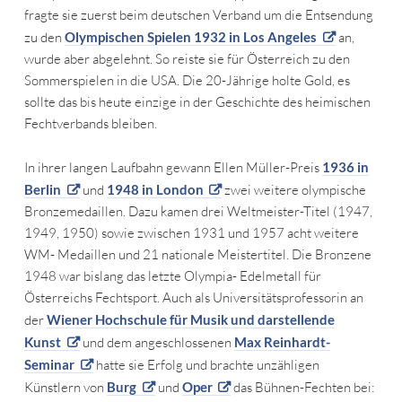
fragte sie zuerst beim deutschen Verband um die Entsendung
zu den
Olympischen Spielen 1932 in Los Angeles
an,
wurde aber abgelehnt. So reiste sie für Österreich zu den
Sommerspielen in die USA. Die 20-Jährige holte Gold, es
sollte das bis heute einzige in der Geschichte des heimischen
Fechtverbands bleiben.
In ihrer langen Laufbahn gewann Ellen Müller-Preis
1936 in
Berlin
und
1948 in London
zwei weitere olympische
Bronzemedaillen. Dazu kamen drei Weltmeister-Titel (1947,
1949, 1950) sowie zwischen 1931 und 1957 acht weitere
WM- Medaillen und 21 nationale Meistertitel. Die Bronzene
1948 war bislang das letzte Olympia- Edelmetall für
Österreichs Fechtsport. Auch als Universitätsprofessorin an
der
Wiener Hochschule für Musik und darstellende
Kunst
und dem angeschlossenen
Max Reinhardt-
Seminar
hatte sie Erfolg und brachte unzähligen
Künstlern von
Burg
und
Oper
das Bühnen-Fechten bei: