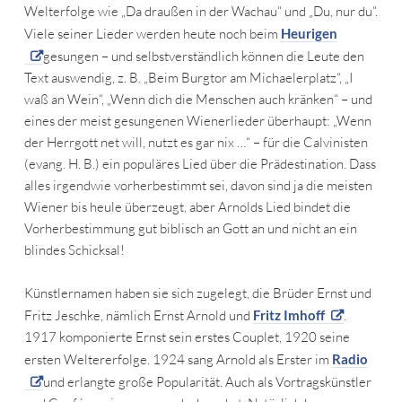
Welterfolge wie „Da draußen in der Wachau“ und „Du, nur du“.
Viele seiner Lieder werden heute noch beim
Heurigen
gesungen – und selbstverständlich können die Leute den
Text auswendig, z. B. „Beim Burgtor am Michaelerplatz“, „I
waß an Wein“, „Wenn dich die Menschen auch kränken“ – und
eines der meist gesungenen Wienerlieder überhaupt: „Wenn
der Herrgott net will, nutzt es gar nix …“ – für die Calvinisten
(evang. H. B.) ein populäres Lied über die Prädestination. Dass
alles irgendwie vorherbestimmt sei, davon sind ja die meisten
Wiener bis heule überzeugt, aber Arnolds Lied bindet die
Vorherbestimmung gut biblisch an Gott an und nicht an ein
blindes Schicksal!
Künstlernamen haben sie sich zugelegt, die Brüder Ernst und
Fritz Jeschke, nämlich Ernst Arnold und
Fritz Imhoff
.
1917 komponierte Ernst sein erstes Couplet, 1920 seine
ersten Weltererfolge. 1924 sang Arnold als Erster im
Radio
und erlangte große Popularität. Auch als Vortragskünstler