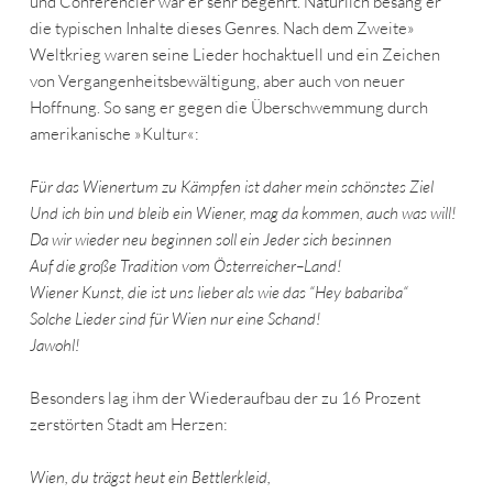
und Conférencier war er sehr begehrt. Natürlich besang er
die typischen Inhalte dieses Genres. Nach dem Zweite»
Weltkrieg waren seine Lieder hochaktuell und ein Zeichen
von Vergangenheitsbewältigung, aber auch von neuer
Hoffnung. So sang er gegen die Überschwemmung durch
amerikanische »Kultur«:
Für das Wienertum zu Kämpfen ist daher mein schönstes Ziel
Und ich bin und bleib ein Wiener, mag da kommen, auch was will!
Da wir wieder neu beginnen soll ein Jeder sich besinnen
Auf die große Tradition vom Österreicher–Land!
Wiener Kunst, die ist uns lieber als wie das “Hey babariba“
Solche Lieder sind für Wien nur eine Schand!
Jawohl!
Besonders lag ihm der Wiederaufbau der zu 16 Prozent
zerstörten Stadt am Herzen:
Wien, du trägst heut ein Bettlerkleid,