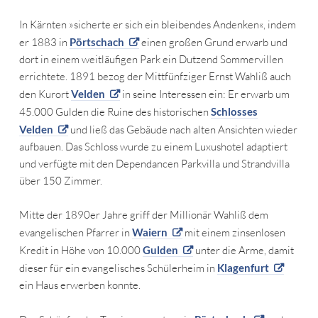
In Kärnten »sicherte er sich ein bleibendes Andenken«, indem
er 1883 in
Pörtschach
einen großen Grund erwarb und
dort in einem weitläufigen Park ein Dutzend Sommervillen
errichtete. 1891 bezog der Mittfünfziger Ernst Wahliß auch
den Kurort
Velden
in seine Interessen ein: Er erwarb um
45.000 Gulden die Ruine des historischen
Schlosses
Velden
und ließ das Gebäude nach alten Ansichten wieder
aufbauen. Das Schloss wurde zu einem Luxushotel adaptiert
und verfügte mit den Dependancen Parkvilla und Strandvilla
über 150 Zimmer.
Mitte der 1890er Jahre griff der Millionär Wahliß dem
evangelischen Pfarrer in
Waiern
mit einem zinsenlosen
Kredit in Höhe von 10.000
Gulden
unter die Arme, damit
dieser für ein evangelisches Schülerheim in
Klagenfurt
ein Haus erwerben konnte.