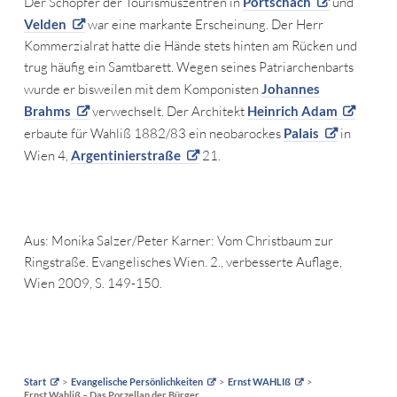
Der Schöpfer der Tourismuszentren in
Pörtschach
und
Velden
war eine markante Erscheinung. Der Herr
Kommerzialrat hatte die Hände stets hinten am Rücken und
trug häufig ein Samtbarett. Wegen seines Patriarchenbarts
wurde er bisweilen mit dem Komponisten
Johannes
Brahms
verwechselt. Der Architekt
Heinrich Adam
erbaute für Wahliß 1882/83 ein neobarockes
Palais
in
Wien 4,
Argentinierstraße
21.
Aus: Monika Salzer/Peter Karner: Vom Christbaum zur
Ringstraße. Evangelisches Wien. 2., verbesserte Auflage,
Wien 2009, S. 149-150.
Start
Evangelische Persönlichkeiten
Ernst WAHLIß
Ernst Wahliß – Das Porzellan der Bürger