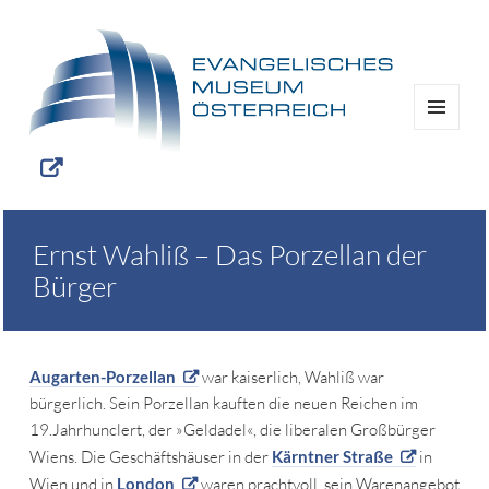
MENÜ
UND
WIDGETS
Ernst Wahliß – Das Porzellan der
Bürger
Augarten-Porzellan
war kaiserlich, Wahliß war
bürgerlich. Sein Porzellan kauften die neuen Reichen im
19.Jahrhunclert, der »Geldadel«, die liberalen Großbürger
Wiens. Die Geschäftshäuser in der
Kärntner Straße
in
Wien und in
London
waren prachtvoll, sein Warenangebot