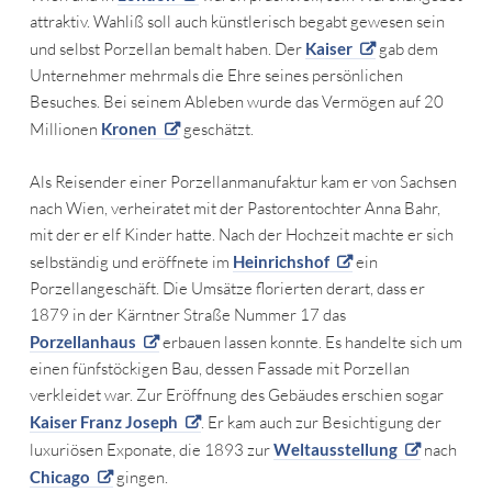
attraktiv. Wahliß soll auch künstlerisch begabt gewesen sein
und selbst Porzellan bemalt haben. Der
Kaiser
gab dem
Unternehmer mehrmals die Ehre seines persönlichen
Besuches. Bei seinem Ableben wurde das Vermögen auf 20
Millionen
Kronen
geschätzt.
Als Reisender einer Porzellanmanufaktur kam er von Sachsen
nach Wien, verheiratet mit der Pastorentochter Anna Bahr,
mit der er elf Kinder hatte. Nach der Hochzeit machte er sich
selbständig und eröffnete im
Heinrichshof
ein
Porzellangeschäft. Die Umsätze florierten derart, dass er
1879 in der Kärntner Straße Nummer 17 das
Porzellanhaus
erbauen lassen konnte. Es handelte sich um
einen fünfstöckigen Bau, dessen Fassade mit Porzellan
verkleidet war. Zur Eröffnung des Gebäudes erschien sogar
Kaiser Franz Joseph
. Er kam auch zur Besichtigung der
luxuriösen Exponate, die 1893 zur
Weltausstellung
nach
Chicago
gingen.