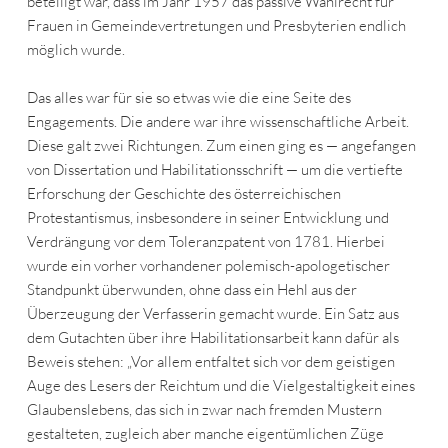
beteiligt war, dass im Jahr 1957 das passive Wahlrecht für
Frauen in Gemeindevertretungen und Presbyterien endlich
möglich wurde.
Das alles war für sie so etwas wie die eine Seite des
Engagements. Die andere war ihre wissenschaftliche Arbeit.
Diese galt zwei Richtungen. Zum einen ging es — angefangen
von Dissertation und Habilitationsschrift — um die vertiefte
Erforschung der Geschichte des österreichischen
Protestantismus, insbesondere in seiner Entwicklung und
Verdrängung vor dem Toleranzpatent von 1781. Hierbei
wurde ein vorher vorhandener polemisch-apologetischer
Standpunkt überwunden, ohne dass ein Hehl aus der
Überzeugung der Verfasserin gemacht wurde. Ein Satz aus
dem Gutachten über ihre Habilitationsarbeit kann dafür als
Beweis stehen: „Vor allem entfaltet sich vor dem geistigen
Auge des Lesers der Reichtum und die Vielgestaltigkeit eines
Glaubenslebens, das sich in zwar nach fremden Mustern
gestalteten, zugleich aber manche eigentümlichen Züge