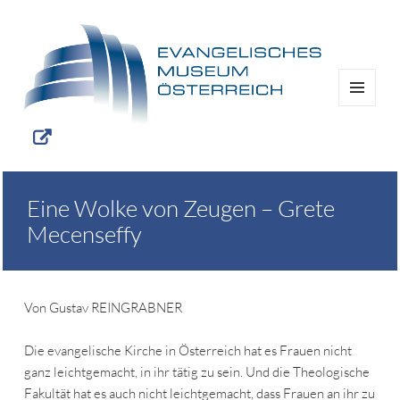
MENÜ
UND
WIDGETS
Eine Wolke von Zeugen – Grete
Mecenseffy
Von Gustav REINGRABNER
Die evangelische Kirche in Österreich hat es Frauen nicht
ganz leichtgemacht, in ihr tätig zu sein. Und die Theologische
Fakultät hat es auch nicht leichtgemacht, dass Frauen an ihr zu