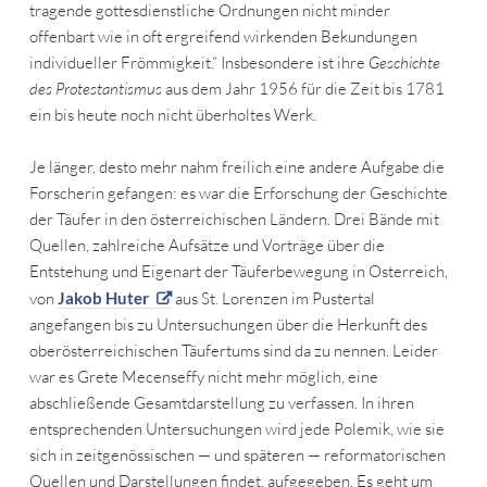
tragende gottesdienstliche Ordnungen nicht minder
offenbart wie in oft ergreifend wirkenden Bekundungen
individueller Frömmigkeit.“ Insbesondere ist ihre
Geschichte
des Protestantismus
aus dem Jahr 1956 für die Zeit bis 1781
ein bis heute noch nicht überholtes Werk.
Je länger, desto mehr nahm freilich eine andere Aufgabe die
Forscherin gefangen: es war die Erforschung der Geschichte
der Täufer in den österreichischen Ländern. Drei Bände mit
Quellen, zahlreiche Aufsätze und Vorträge über die
Entstehung und Eigenart der Täuferbewegung in Osterreich,
von
Jakob Huter
aus St. Lorenzen im Pustertal
angefangen bis zu Untersuchungen über die Herkunft des
oberösterreichischen Täufertums sind da zu nennen. Leider
war es Grete Mecenseffy nicht mehr möglich, eine
abschließende Gesamtdarstellung zu verfassen. In ihren
entsprechenden Untersuchungen wird jede Polemik, wie sie
sich in zeitgenössischen — und späteren — reformatorischen
Quellen und Darstellungen findet, aufgegeben. Es geht um