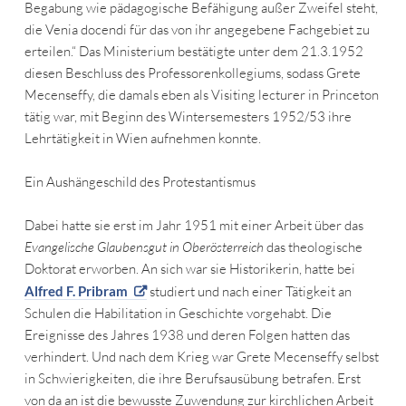
Begabung wie pädagogische Befähigung außer Zweifel steht,
die Venia docendi für das von ihr angegebene Fachgebiet zu
erteilen.“ Das Ministerium bestätigte unter dem 21.3.1952
diesen Beschluss des Professorenkollegiums, sodass Grete
Mecenseffy, die damals eben als Visiting lecturer in Princeton
tätig war, mit Beginn des Wintersemesters 1952/53 ihre
Lehrtätigkeit in Wien aufnehmen konnte.
Ein Aushängeschild des Protestantismus
Dabei hatte sie erst im Jahr 1951 mit einer Arbeit über das
Evangelische Glaubensgut in Oberösterreich
das theologische
Doktorat erworben. An sich war sie Historikerin, hatte bei
Alfred F. Pribram
studiert und nach einer Tätigkeit an
Schulen die Habilitation in Geschichte vorgehabt. Die
Ereignisse des Jahres 1938 und deren Folgen hatten das
verhindert. Und nach dem Krieg war Grete Mecenseffy selbst
in Schwierigkeiten, die ihre Berufsausübung betrafen. Erst
von da an ist die bewusste Zuwendung zur kirchlichen Arbeit