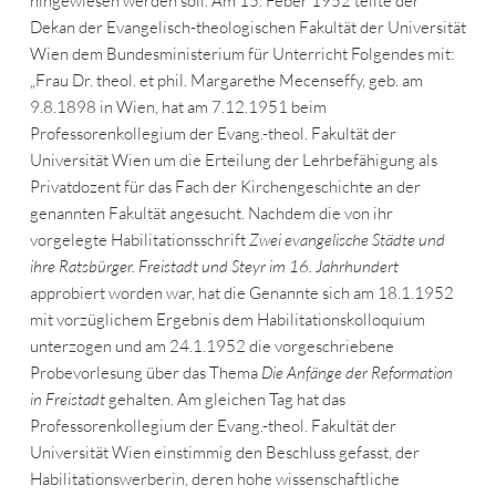
hingewiesen werden soll. Am 15. Feber 1952 teilte der
Dekan der Evangelisch-theologischen Fakultät der Universität
Wien dem Bundesministerium für Unterricht Folgendes mit:
„Frau Dr. theol. et phil. Margarethe Mecenseffy, geb. am
9.8.1898 in Wien, hat am 7.12.1951 beim
Professorenkollegium der Evang.-theol. Fakultät der
Universität Wien um die Erteilung der Lehrbefähigung als
Privatdozent für das Fach der Kirchengeschichte an der
genannten Fakultät angesucht. Nachdem die von ihr
vorgelegte Habilitationsschrift
Zwei evangelische Städte und
ihre Ratsbürger. Freistadt und Steyr im 16. Jahrhundert
approbiert worden war, hat die Genannte sich am 18.1.1952
mit vorzüglichem Ergebnis dem Habilitationskolloquium
unterzogen und am 24.1.1952 die vorgeschriebene
Probevorlesung über das Thema
Die Anfänge der Reformation
in Freistadt
gehalten. Am gleichen Tag hat das
Professorenkollegium der Evang.-theol. Fakultät der
Universität Wien einstimmig den Beschluss gefasst, der
Habilitationswerberin, deren hohe wissenschaftliche