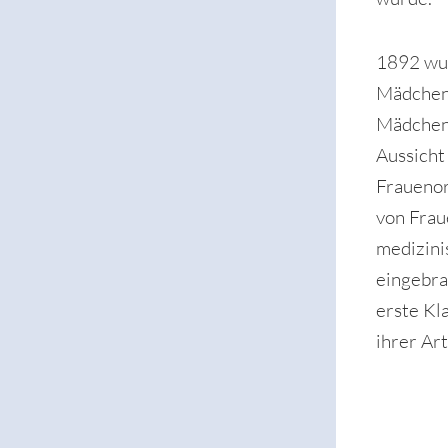
1892 wu
Mädcheng
Mädcheng
Aussicht
Frauenor
von Frau
medizini
eingebra
erste Kl
ihrer Ar