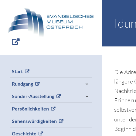
Idu
Die Adr
Start
längere 
expand
Rundgang
child
Nachkrie
menu
expand
Sonder-Ausstellung
Erinneru
child
menu
Persönlichkeiten
selbstve
unter de
Sehenswürdigkeiten
Beginn d
Geschichte