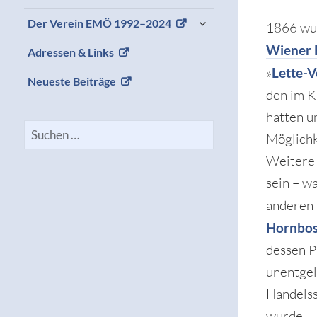
expand
Der Verein EMÖ 1992–2024
1866 wur
child
menu
Wiener 
Adressen & Links
»
Lette-V
Neueste Beiträge
den im K
hatten u
Suchen
Möglichk
nach:
Weitere 
sein – w
anderen 
Hornbos
dessen P
unentgel
Handelss
wurde.