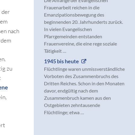
Die Anfänge der Evangelischen
Frauenarbeit reichen in die
 der
Emanzipationsbewegung des
dem
beginnenden 20. Jahrhunderts zurück.
In vielen Evangelischen
sen nach
Pfarrgemeinden entstanden
erdem
Frauenvereine, die eine rege soziale
Tätigkeit …
en.
1945 bis heute
ig zu
Flüchtlinge waren unmissverständliche
Vorboten des Zusammenbruchs des
t
Dritten Reiches. Schon in den Monaten
ene
davor, endgültig nach dem
in,
Zusammenbruch kamen aus den
Ostgebieten zehntausende
Flüchtlinge; etwa …
rt