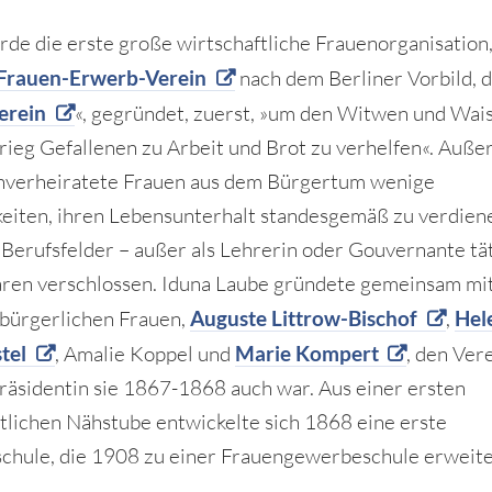
de die erste große wirtschaftliche Frauenorganisation,
Frauen-Erwerb-Verein
nach dem Berliner Vorbild, 
erein
«, gegründet, zuerst, »um den Witwen und Wai
rieg Gefallenen zu Arbeit und Brot zu verhelfen«. Auß
nverheiratete Frauen aus dem Bürgertum wenige
eiten, ihren Lebensunterhalt standesgemäß zu verdien
Berufsfelder – außer als Lehrerin oder Gouvernante tät
aren verschlossen. Iduna Laube gründete gemeinsam mi
bürgerlichen Frauen,
Auguste Littrow-Bischof
,
Hel
tel
, Amalie Koppel und
Marie Kompert
, den Vere
räsidentin sie 1867-1868 auch war. Aus einer ersten
tlichen Nähstube entwickelte sich 1868 eine erste
chule, die 1908 zu einer Frauengewerbeschule erweite