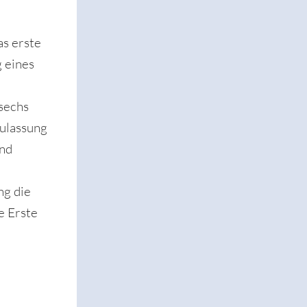
s erste
 eines
n
 sechs
ulassung
und
ng die
e Erste