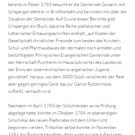
bereits im Feber 1783 besucht er die Gemeinde Goisern, mit
Urlsperger steht er in Briefkontakt und berichtet ihm über die
Situation der Gemeinde. Auf Grund dieser Berichte gibt
Urlsperger ein Buch, das eine Reihe pietistischer und
lutherischer Erbauungsschriften enthält, „auf Kosten der
Gesellschaft christlicher Freunde zum besten des Kirchen-,
Schul- und Pfarrhausbaues der dermalen noch ärmsten und
bedürftigsten Pilling’schen Evangelischen Gemeinde unter
der Herrschaft Puchheim im Hausrückviertel des Landes ob
der Enns der österreichischen evangelischen Jugend
gewidmet“, heraus, von dem 3000 Stück verschenkt, der Rest
aber gegen geringes Geld, das zur Gänze Rutzenmoos
zufließt, verkauft wird
Nachdem im April 1783 der Schulmeister seine Prüfung
abgelegt hatte, konnte im Oktober 1784 im ebenerdigen
Schullokal des neuen Pastorates mit dem Unterricht
begonnen werden, Tritschler selbst konnte im November
1784 das Pastorat beziehen. Aber nicht nur die äußerlichen