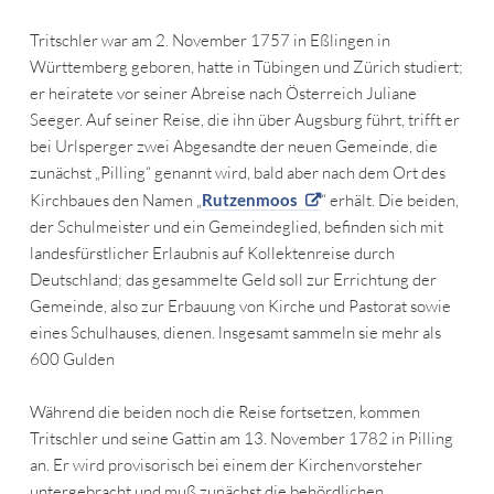
Tritschler war am 2. November 1757 in Eßlingen in
Württemberg geboren, hatte in Tübingen und Zürich studiert;
er heiratete vor seiner Abreise nach Österreich Juliane
Seeger. Auf seiner Reise, die ihn über Augsburg führt, trifft er
bei Urlsperger zwei Abgesandte der neuen Gemeinde, die
zunächst „Pilling“ genannt wird, bald aber nach dem Ort des
Kirchbaues den Namen „
Rutzenmoos
“ erhält. Die beiden,
der Schulmeister und ein Gemeindeglied, befinden sich mit
landesfürstlicher Erlaubnis auf Kollektenreise durch
Deutschland; das gesammelte Geld soll zur Errichtung der
Gemeinde, also zur Erbauung von Kirche und Pastorat sowie
eines Schulhauses, dienen. lnsgesamt sammeln sie mehr als
600 Gulden
Während die beiden noch die Reise fortsetzen, kommen
Tritschler und seine Gattin am 13. November 1782 in Pilling
an. Er wird provisorisch bei einem der Kirchenvorsteher
untergebracht und muß zunächst die behördlichen