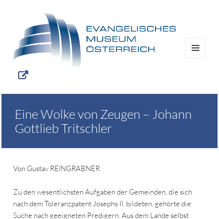
MENÜ
UND
WIDGETS
Eine Wolke von Zeugen – Johann
Gottlieb Tritschler
Von Gustav REINGRABNER
Zu den wesentlichsten Aufgaben der Gemeinden, die sich
nach dem Toleranzpatent Josephs II. bildeten, gehörte die
Suche nach geeigneten Predigern. Aus dem Lande selbst