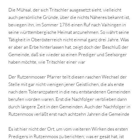
Die Mühsal, der sich Tritschler ausgesetzt sieht, vielleicht
auch persönliche Gründe, über die nichts Näheres bekannt ist,
bewegen ihn, im Sommer 1786 einen Ruf nach Vaihingen in
seine württembergische Heimat anzunehmen. So währt seine
Tätigkeit in Oberösterreich nicht einmal ganz drei Jahre. Was
er aber an Erbe hinterlassen hat, zeigt doch der Beschluß der
Gemeinde, daß sie wieder so einen Prediger und Seelsorger
haben möchte, wie Tritschler einer war
Der Rutzenmooser Pfarrer teilt diesen raschen Wechsel der
Stelle mit gar nicht wenigen jener Geistlichen, die als erste
nach dem Toleranzpatent in die neu entstandenen Gemeinden
berufen worden waren. Erst die Nachfolger verblieben dann
durch längere Zeit in den Gemeinden. Auch der Nachfolger in
Rutzenmoos verläßt erst nach achtzehn Jahren die Gemeinde
Es ist hier nicht der Ort, um vom weiteren Wirken des ersten
Predigers in Rutzenmoos zu berichten; was er gesät hat, ist