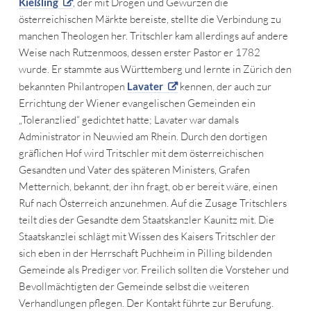
Kießling
, der mit Drogen und Gewürzen die
österreichischen Märkte bereiste, stellte die Verbindung zu
manchen Theologen her. Tritschler kam allerdings auf andere
Weise nach Rutzenmoos, dessen erster Pastor er 1782
wurde. Er stammte aus Württemberg und lernte in Zürich den
bekannten Philantropen
Lavater
kennen, der auch zur
Errichtung der Wiener evangelischen Gemeinden ein
„Toleranzlied“ gedichtet hatte; Lavater war damals
Administrator in Neuwied am Rhein. Durch den dortigen
gräflichen Hof wird Tritschler mit dem österreichischen
Gesandten und Vater des späteren Ministers, Grafen
Metternich, bekannt, der ihn fragt, ob er bereit wäre, einen
Ruf nach Österreich anzunehmen. Auf die Zusage Tritschlers
teilt dies der Gesandte dem Staatskanzler Kaunitz mit. Die
Staatskanzlei schlägt mit Wissen des Kaisers Tritschler der
sich eben in der Herrschaft Puchheim in Pilling bildenden
Gemeinde als Prediger vor. Freilich sollten die Vorsteher und
Bevollmächtigten der Gemeinde selbst die weiteren
Verhandlungen pflegen. Der Kontakt führte zur Berufung.