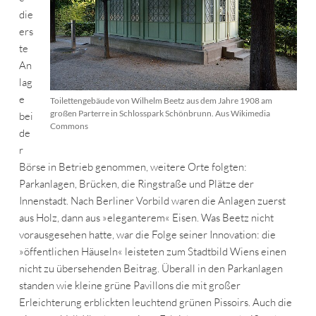
die
ers
te
An
lag
e
Toilettengebäude von Wilhelm Beetz aus dem Jahre 1908 am
großen Parterre in Schlosspark Schönbrunn. Aus Wikimedia
bei
Commons
de
r
Börse in Betrieb genommen, weitere Orte folgten:
Parkanlagen, Brücken, die Ringstraße und Plätze der
Innenstadt. Nach Berliner Vorbild waren die Anlagen zuerst
aus Holz, dann aus »eleganterem« Eisen. Was Beetz nicht
vorausgesehen hatte, war die Folge seiner Innovation: die
»öffentlichen Häuseln« leisteten zum Stadtbild Wiens einen
nicht zu übersehenden Beitrag. Überall in den Parkanlagen
standen wie kleine grüne Pavillons die mit großer
Erleichterung erblickten leuchtend grünen Pissoirs. Auch die