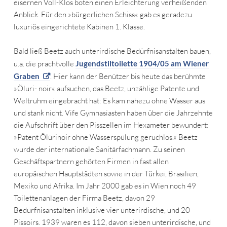
eisernen Voll-Klos boten einen Erleichterung verheißenden
Anblick. Für den »bürgerlichen Schiss« gab es geradezu
luxuriös eingerichtete Kabinen 1. Klasse.
Bald ließ Beetz auch unterirdische Bedürfnisanstalten bauen,
u.a. die prachtvolle
Jugendstiltoilette 1904/05 am Wiener
Graben
. Hier kann der Benützer bis heute das berühmte
»Öluri- noir« aufsuchen, das Beetz, unzählige Patente und
Weltruhm eingebracht hat: Es kam nahezu ohne Wasser aus
und stank nicht. Vife Gymnasiasten haben über die Jahrzehnte
die Aufschrift über den Pisszellen im Hexameter bewundert:
»Patent Ölürinoir ohne Wasserspülung geruchlos.« Beetz
wurde der internationale Sanitärfachmann. Zu seinen
Geschäftspartnern gehörten Firmen in fast allen
europäischen Hauptstädten sowie in der Türkei, Brasilien,
Mexiko und Afrika. Im Jahr 2000 gab es in Wien noch 49
Toilettenanlagen der Firma Beetz, davon 29
Bedürfnisanstalten inklusive vier unterirdische, und 20
Pissoirs. 1939 waren es 112, davon sieben unterirdische, und