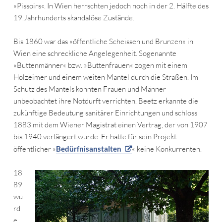
»Pissoirs«. In Wien herrschten jedoch noch in der 2. Hälfte des
19.Jahrhunderts skandalöse Zustände.
Bis 1860 war das »öffentliche Scheissen und Brunzen« in
Wien eine schreckliche Angelegenheit. Sogenannte
»Buttenmänner« bzw. »Buttenfrauen« zogen mit einem
Holzeimer und einem weiten Mantel durch die Straßen. Im
Schutz des Mantels konnten Frauen und Männer
unbeobachtet ihre Notdurft verrichten. Beetz erkannte die
zukünftige Bedeutung sanitärer Einrichtungen und schloss
1883 mit dem Wiener Magistrat einen Vertrag, der von 1907
bis 1940 verlängert wurde. Er hatte für sein Projekt
öffentlicher »
Bedürfnisanstalten
« keine Konkurrenten.
18
89
wu
rd
e