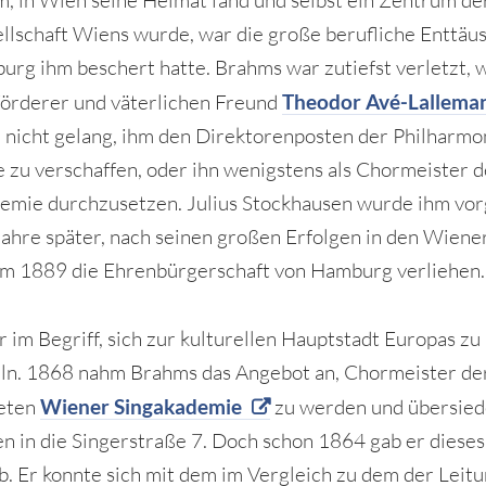
, in Wien seine Heimat fand und selbst ein Zentrum de
llschaft Wiens wurde, war die große berufliche Enttäu
urg ihm beschert hatte. Brahms war zutiefst verletzt, w
örderer und väterlichen Freund
Theodor Avé-Lallema
nicht gelang, ihm den Direktorenposten der Philharmo
 zu verschaffen, oder ihn wenigstens als Chormeister d
emie durchzusetzen. Julius Stockhausen wurde ihm vo
Jahre später, nach seinen großen Erfolgen in den Wiene
m 1889 die Ehrenbürgerschaft von Hamburg verliehen.
 im Begriff, sich zur kulturellen Hauptstadt Europas zu
ln. 1868 nahm Brahms das Angebot an, Chormeister d
eten
Wiener Singakademie
zu werden und übersied
n in die Singerstraße 7. Doch schon 1864 gab er diese
b. Er konnte sich mit dem im Vergleich zu dem der Leit