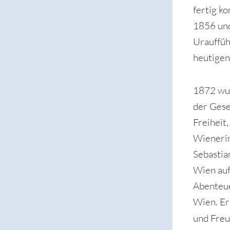
fertig k
1856 und
Urauffüh
heutigen
1872 wu
der Gese
Freiheit
Wieneri
Sebastia
Wien auf
Abenteue
Wien. Er
und Freu