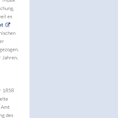
r Musik
schung,
eil es
nt
nischen
er
rgezogen.
r Jahren,
er 1858
elte
s Amt
ung des