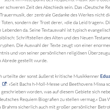
 der schweren Zeit des Abschieds sein. Das »Deutsche 
e Trauermusik, der zentrale Gedanke des Werkes nicht d
 Toten, sondern der Trost derer, »die da Leid tragen«. D
ie Lebenden da. Seine Textauswahl ist typisch evangelisc
biblisch: Schriftstellen des Alten und des Neuen Testam
ryphen. Die Auswahl der Texte zeugt von einer enorme
ntnis und von seiner persönlichen religiösen Überzeugu
in Abrede gestellt wurde.
 urteilte der sonst äußerst kritische Musikkenner
Edu
k
: »Seit Bachs h-Moll-Messe und Beethovens Missa s
ts geschrieben worden, was auf diesem Gebiete sich neb
eutsches Requiem Biografien zu stellen vermag.« Das 
 Brahms sicherlich auch mit großer persönlicher Betro