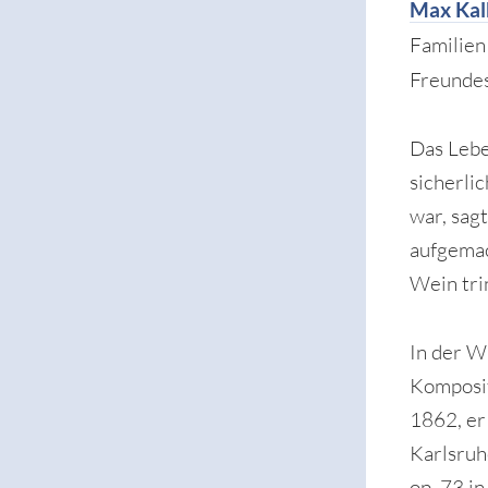
Max Kal
Familie
Freundes
Das Lebe
sicherli
war, sag
aufgemac
Wein tri
In der W
Komposit
1862, er
Karlsruh
op. 73 i