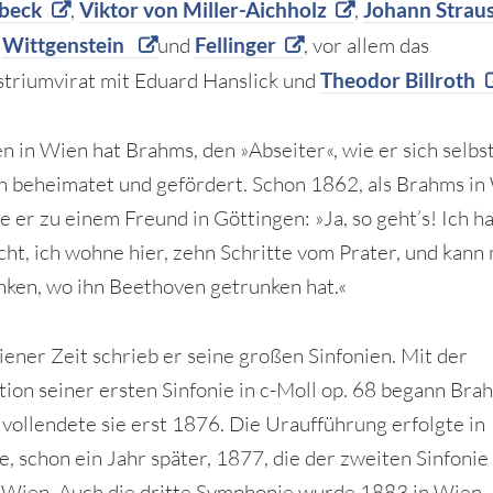
beck
,
Viktor von Miller-Aichholz
,
Johann Strau
n
Wittgenstein
und
Fellinger
, vor allem das
triumvirat mit Eduard Hanslick und
Theodor Billroth
n in Wien hat Brahms, den »Abseiter«, wie er sich selbs
ch beheimatet und gefördert. Schon 1862, als Brahms in
te er zu einem Freund in Göttingen: »Ja, so geht’s! Ich 
ht, ich wohne hier, zehn Schritte vom Prater, und kann
nken, wo ihn Beethoven getrunken hat.«
iener Zeit schrieb er seine großen Sinfonien. Mit der
ion seiner ersten Sinfonie in c-Moll op. 68 begann Bra
 vollendete sie erst 1876. Die Uraufführung erfolgte in
e, schon ein Jahr später, 1877, die der zweiten Sinfonie
n Wien. Auch die dritte Symphonie wurde 1883 in Wien