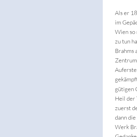
Als er 1
im Gepäc
Wien so 
zu tun h
Brahms a
Zentrum 
Auferste
gekämpft
gütigen 
Heil der
zuerst d
dann die
Werk Bra
Gedanke 