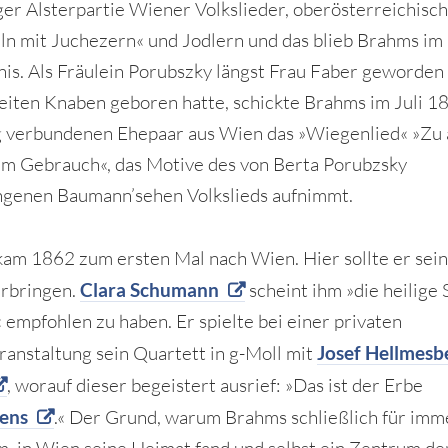
r Alsterpartie Wiener Volkslieder, oberösterreichisc
ln mit Juchezern« und Jodlern und das blieb Brahms im
is. Als Fräulein Porubszky längst Frau Faber geworden
eiten Knaben geboren hatte, schickte Brahms im Juli 
g verbundenen Ehepaar aus Wien das »Wiegenlied« »Zu a
em Gebrauch«, das Motive des von Berta Porubzsky
genen Baumann’sehen Volkslieds aufnimmt.
am 1862 zum ersten Mal nach Wien. Hier sollte er sein
rbringen.
Clara Schumann
scheint ihm »die heilige 
 empfohlen zu haben. Er spielte bei einer privaten
anstaltung sein Quartett in g-Moll mit
Josef Hellmesb
, worauf dieser begeistert ausrief: »Das ist der Erbe
ens
.« Der Grund, warum Brahms schließlich für imm