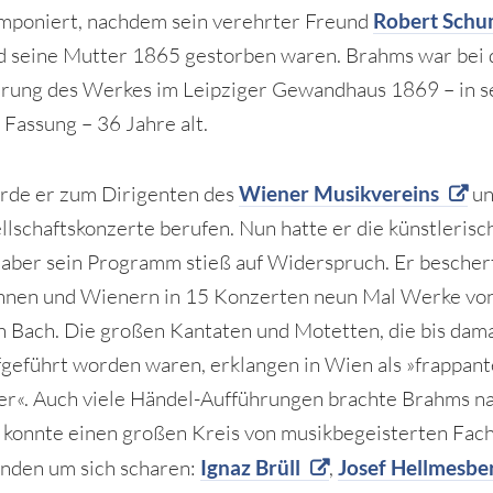
omponiert, nachdem sein verehrter Freund
Robert Sch
 seine Mutter 1865 gestorben waren. Brahms war bei 
rung des Werkes im Leipziger Gewandhaus 1869 – in s
 Fassung – 36 Jahre alt.
rde er zum Dirigenten des
Wiener Musikvereins
un
llschaftskonzerte berufen. Nun hatte er die künstlerisc
, aber sein Programm stieß auf Widerspruch. Er bescher
nnen und Wienern in 15 Konzerten neun Mal Werke vo
n Bach. Die großen Kantaten und Motetten, die bis damal
geführt worden waren, erklangen in Wien als »frappant
r«. Auch viele Händel-Aufführungen brachte Brahms n
 konnte einen großen Kreis von musikbegeisterten Fac
nden um sich scharen:
Ignaz Brüll
,
Josef Hellmesbe