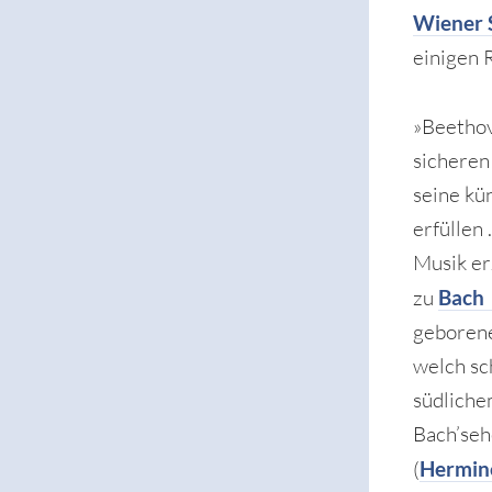
Wiener 
einigen 
»Beethov
sicheren
seine kü
erfüllen 
Musik er
zu
Bach
geborene
welch sc
südlich
Bach’seh
(
Hermin