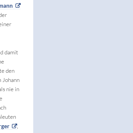
umann
der
einer
d damit
he
te den
n Johann
s nie in
e
ach
hleuten
rger
,