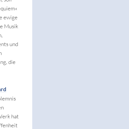
Requiem«
ie ewige
ie Musik
h,
ents und
n
ng, die
ard
olemnis
en
Werk hat
ffenheit