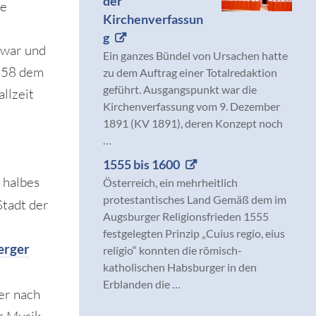
der
he
Kirchenverfassun
g
 war und
Ein ganzes Bündel von Ursachen hatte
1858 dem
zu dem Auftrag einer Totalredaktion
geführt. Ausgangspunkt war die
llzeit
Kirchenverfassung vom 9. Dezember
1891 (KV 1891), deren Konzept noch
…
1555 bis 1600
 halbes
Österreich, ein mehrheitlich
protestantisches Land Gemäß dem im
Stadt der
Augsburger Religionsfrieden 1555
festgelegten Prinzip „Cuius regio, eius
erger
religio“ konnten die römisch-
katholischen Habsburger in den
Erblanden die …
er nach