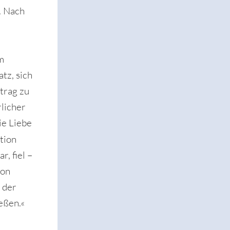
. Nach
m
tz, sich
trag zu
rlicher
ie Liebe
tion
, fiel –
von
 der
eßen.«