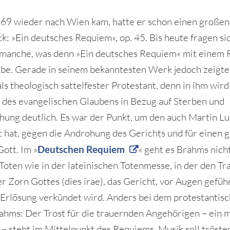
869 wieder nach Wien kam, hatte er schon einen großen
k: »Ein deutsches Requiem«, op. 45. Bis heute fragen sic
manche, was denn »Ein deutsches Requiem« mit einem
abe. Gerade in seinem bekanntesten Werk jedoch zeigte
ls theologisch sattelfester Protestant, denn in ihm wird 
des evangelischen Glaubens in Bezug auf Sterben und
hung deutlich. Es war der Punkt, um den auch Martin L
 hat, gegen die Androhung des Gerichts und für einen 
Gott. Im »
Deutschen Requiem
« geht es Brahms nich
 Toten wie in der lateinischen Totenmesse, in der den T
er Zorn Gottes (dies irae), das Gericht, vor Augen gefüh
 Erlösung verkündet wird. Anders bei dem protestantis
hms: Der Trost für die trauernden Angehörigen – ein
– steht im Mittelpunkt des Requiems. Musik soll trösten