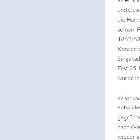
Wien kam
und Gese
die Hamb
seinem F
1862/63 
Konzerte
Singakad
Erst 25 
wurde ih
Wien war
entwicke
gegründ
nach Wie
wieder a