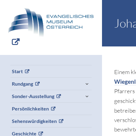
Joha
Einem kl
Start
Wiegenl
expand
Rundgang
child
Pfarrers
menu
expand
Sonder-Ausstellung
child
geschick
menu
Persönlichkeiten
betreibe
verschlo
Sehenswürdigkeiten
bewehrte
Geschichte