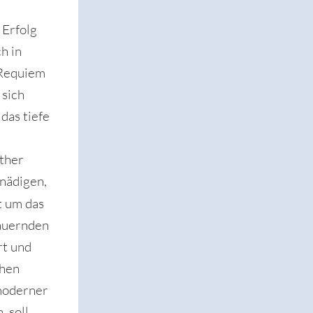
 Erfolg
h in
 Requiem
 sich
das tiefe
uther
gnädigen,
t um das
rauernden
rt und
chen
 moderner
, soll