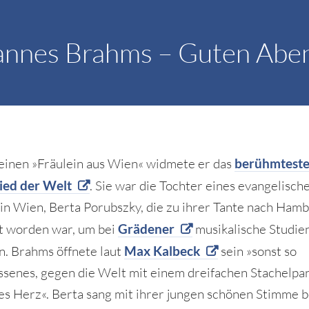
nnes Brahms – Guten Abend
einen »Fräulein aus Wien« widmete er das
berühmtest
ied der Welt
. Sie war die Tochter eines evangelisch
 in Wien, Berta Porubszky, die zu ihrer Tante nach Ham
t worden war, um bei
Grädener
musikalische Studie
n. Brahms öffnete laut
Max Kalbeck
sein »sonst so
ssenes, gegen die Welt mit einem dreifachen Stachelpa
s Herz«. Berta sang mit ihrer jungen schönen Stimme b