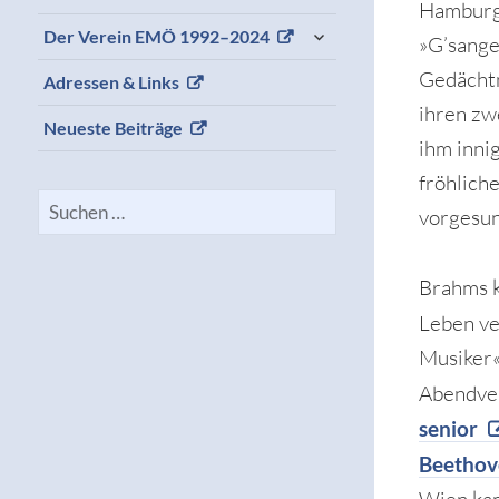
Hamburge
expand
Der Verein EMÖ 1992–2024
»G’sange
child
menu
Gedächtn
Adressen & Links
ihren zw
Neueste Beiträge
ihm inni
fröhlich
Suchen
vorgesun
nach:
Brahms k
Leben ve
Musiker«
Abendver
senior
Beethov