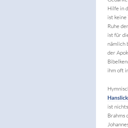
Hilfe in
ist kein
Ruhe der
ist für d
nämlich 
der Apok
Bibelken
ihm oft 
Hymnisch
Hanslic
ist nich
Brahms d
Johannes