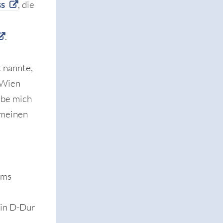
ss
, die
.
t nannte,
 Wien
habe mich
 meinen
hms
 in D-Dur