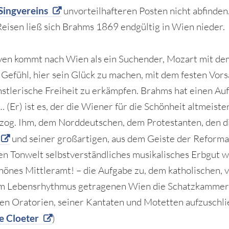
Singvereins
unvorteilhafteren Posten nicht abfinden
Reisen ließ sich Brahms 1869 endgültig in Wien nieder.
en kommt nach Wien als ein Suchender, Mozart mit de
 Gefühl, hier sein Glück zu machen, mit dem festen Vorsa
nstlerische Freiheit zu erkämpfen. Brahms hat einen Auf
… (Er) ist es, der die Wiener für die Schönheit altmeiste
zog. Ihm, dem Norddeutschen, dem Protestanten, den d
und seiner großartigen, aus dem Geiste der Reforma
n Tonwelt selbstverständliches musikalisches Erbgut war
hönes Mittleramt! – die Aufgabe zu, dem katholischen, 
em Lebensrhythmus getragenen Wien die Schatzkammer
en Oratorien, seiner Kantaten und Motetten aufzuschli
e Cloeter
)