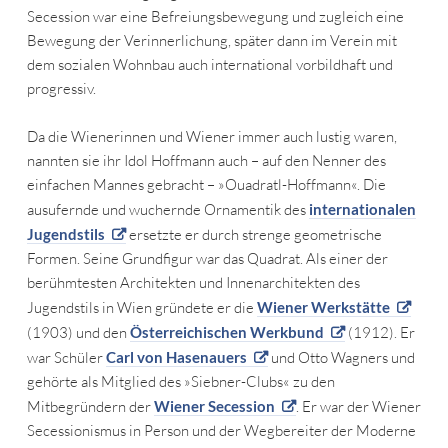
Secession war eine Befreiungsbewegung und zugleich eine
Bewegung der Verinnerlichung, später dann im Verein mit
dem sozialen Wohnbau auch international vorbildhaft und
progressiv.
Da die Wienerinnen und Wiener immer auch lustig waren,
nannten sie ihr Idol Hoffmann auch – auf den Nenner des
einfachen Mannes gebracht – »Ouadratl-Hoffmann«. Die
ausufernde und wuchernde Ornamentik des
internationalen
Jugendstils
ersetzte er durch strenge geometrische
Formen. Seine Grundfigur war das Quadrat. Als einer der
berühmtesten Architekten und Innenarchitekten des
Jugendstils in Wien gründete er die
Wiener Werkstätte
(1903) und den
Österreichischen Werkbund
(1912). Er
war Schüler
Carl von Hasenauers
und Otto Wagners und
gehörte als Mitglied des »Siebner-Clubs« zu den
Mitbegründern der
Wiener Secession
. Er war der Wiener
Secessionismus in Person und der Wegbereiter der Moderne