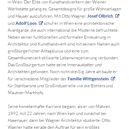
in Wien. Der Elite von Kunsthandwerkern der Wiener
Werkstätte gelang es, Gesamtdesigns für große Wohnanlagen
und Häuser auszuführen. Mit Otto Wagner,
Josef Olbrich
und
Adolf Loos
schuf er in Wien eine architektonische
Avantgarde, die auch international die Moderne befruchtete.
Neben seiner funktionellen und formalen Erneuerung in
Architektur und Kunsthandwerk sind mit seinem Namen auch
großbürgerlicher Alltagsluxus und eine zum
Gesamtkunstwerk stilisierte Lebensinszenierung verbunden.
Das Großbürgertum hatte seine Innenaustatter und
Architekten gefunden. Noch nicht dreißig Jahre alt baute er
für verschiedene Mitglieder der
Familie Wittgenstein
,
für Stahlbarone und Großindustrielle wie die Böhlers und
Mautner-Markhofs.
Seine kometenhafte Karriere begann, als er von Mähren
1892, mit 22 Jahren, nach Wien kam und zunächst bei
Hasenauer, dann bei Wagner Architektur studierte. Otto
Wagner hatte gerade den Auftrag für sein größtes