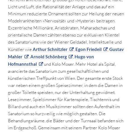
Licht und Luft, die Rationalität der Anlage und das auf ein
Minimum reduzierte Ornament sollten zur Heilung der neuen
Modekrankheiten »Nervosität« und »Hysterie« beitragen.
Exzentrische Millionäre, Aristokraten, Maharadschas und
orientalische Damen zählten ebenso zur exklusiven Klientel
des Sanatoriums wie der Wiener Geldadel, Intellektuelle und
Künstler wie
Arthur Schnitzler
,
Egon Friedeil
,
Gustav
Mahler
,
Arnold Schönberg
,
Hugo von
Hofmannsthal
und Kolo Moser. Mehr Hotel als Spital,
avancierte das Sanatorium zum gesellschaftlichen und
künstlerischen Treffpunkt von Wien. Der gesamte erste Stock
war neben einem großen Speisezimmer, in dem die Damen in
großer Toilette speisten, nur der Unterhaltung gewidmet.
Lesezimmer, Spielzimmer für Kartenspiele, Tischtennis und
Billard und auch ein Musikzimmer sollten den Aufenthalt im
Sanatorium so kurzweilig wie möglich gestalten. Die
Behandlungsräume, die Bäder und der Turnsaal befanden sich
im Erdgeschoß. Gemeinsam mit seinem Partner Kolo Moser