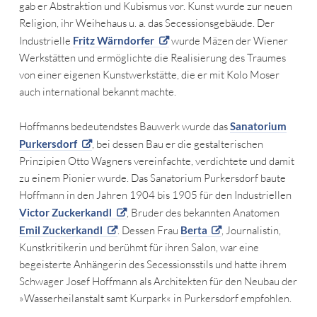
gab er Abstraktion und Kubismus vor. Kunst wurde zur neuen
Religion, ihr Weihehaus u. a. das Secessionsgebäude. Der
Industrielle
Fritz Wärndorfer
wurde Mäzen der Wiener
Werkstätten und ermöglichte die Realisierung des Traumes
von einer eigenen Kunstwerkstätte, die er mit Kolo Moser
auch international bekannt machte.
Hoffmanns bedeutendstes Bauwerk wurde das
Sanatorium
Purkersdorf
, bei dessen Bau er die gestalterischen
Prinzipien Otto Wagners vereinfachte, verdichtete und damit
zu einem Pionier wurde. Das Sanatorium Purkersdorf baute
Hoffmann in den Jahren 1904 bis 1905 für den Industriellen
Victor Zuckerkandl
, Bruder des bekannten Anatomen
Emil Zuckerkandl
. Dessen Frau
Berta
, Journalistin,
Kunstkritikerin und berühmt für ihren Salon, war eine
begeisterte Anhängerin des Secessionsstils und hatte ihrem
Schwager Josef Hoffmann als Architekten für den Neubau der
»Wasserheilanstalt samt Kurpark« in Purkersdorf empfohlen.