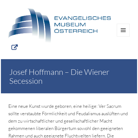
MENÜ
UND
WIDGETS
Josef Hoffmann – Die Wiener
Secession
Eine neue Kunst wurde geboren, eine heilige: Ver Sacrum
sollte verstaubte Förmlichkeit und Feudalismus auslüften und
dem zu wirtschaftlicher und gesellschaftlicher Macht
gekommenen liberalen Bürgertum sowohl den geeigneten
Rahmen und auch geeignete Fluchtwelten liefern. Die