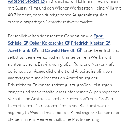
Adolphe Stoclet
in Brüssel schuf Hoffmann – gemeinsam
mit Gustav Klimt und den Wiener Werkstätten – eine Villa mit
40 Zimmern, deren durchgehende Ausgestaltung sie zu
einem einzigartigen Gesamtkunstwerk machte.
Persönlichkeiten der nächsten Generation wie
Egon
Schiele
,
Oskar Kokoschka
,
Friedrich Kiester
,
Josef Frank
und
Oswald Haerdtl
förderte er früh und
selbstlos. Seine Person scheint hinter seinem Werk nicht
sichtbar zu sein. Es wird von großer Ruhe und Nervenkraft
berichtet, von Ausgeglichenheit und Arbeitsdisziplin, von
Wortkargheit und einer totalen Abschirmung des
Privatlebens. Er konnte andere gut zu großen Leistungen
bringen und man erzählte, dass unter seinen Augen sogar der
Verputz und Anstrich schneller trocknen würden. Großen
theoretischen Diskussionen über seine Baukunst war er
abgeneigt. »Was soll man über die Kunst sagen? Machen oder
bleiben lassen« – eine enthaltsame Positionierung.