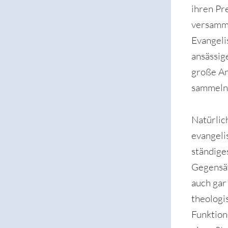
ihren Pr
versamme
Evangeli
ansässig
große An
sammeln
Natürlic
evangeli
ständige
Gegensät
auch gar
theologi
Funktion