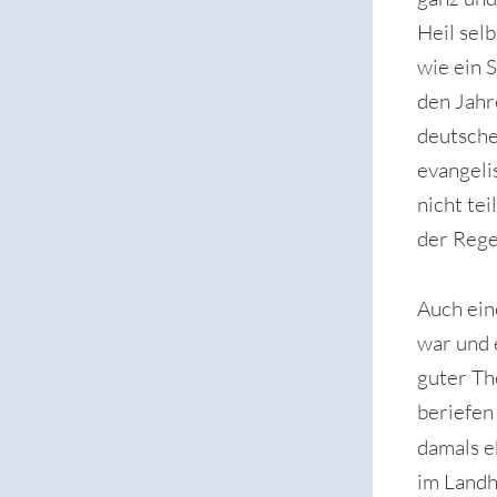
Heil sel
wie ein 
den Jahr
deutsche
evangeli
nicht te
der Rege
Auch ein
war und 
guter Th
beriefen
damals 
im Landh