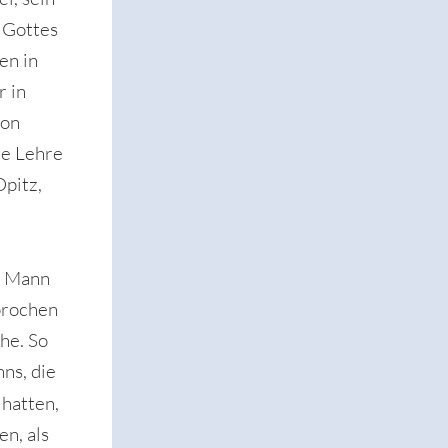
 Gottes
en in
r in
von
me Lehre
Opitz,
er Mann
sprochen
he. So
ns, die
 hatten,
n, als