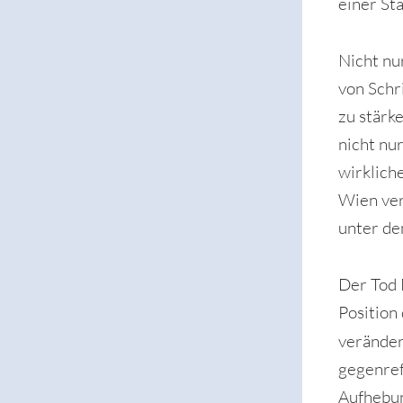
einer St
Nicht nu
von Schr
zu stärk
nicht nu
wirkliche
Wien ver
unter de
Der Tod M
Position
verände
gegenref
Aufhebun