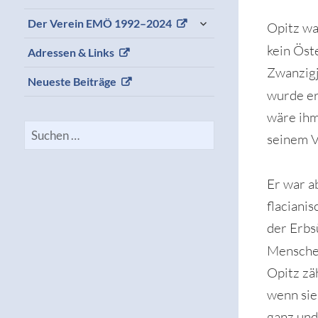
expand
Der Verein EMÖ 1992–2024
Opitz wa
child
menu
kein Öst
Adressen & Links
Zwanzigj
Neueste Beiträge
wurde er
wäre ihm
Suchen
seinem V
nach:
Er war a
flaciani
der Erbs
Mensche
Opitz zä
wenn sie
ganz und 