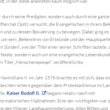
adt, in der diese ansonsten kaum möglich war.
r durch seine Predigten, sondern auch durch eine ganze
iften hat Opitz versucht, die Evangelischen in ihrem Be
en und zu dessen Bewahrung zu bewegen. Dabei ging es
r um sein „Bekenntnis von Erbsünde und der Hauptquelle
n Sünden“, wie der Titel einer seiner Schriften lautete, d
fasste, sondern auch um eine evangelische Lebenskunde
m Titel „Menschenspieqel“ veröffentlichte.
aximilians II. im Jahr 1576 brachte es mit sich, dass si
 des Herrschers gegenüber dem Protestantismus im La
rte.
Kaiser Rudolf II.
begann relativ rasch mit
ormatorischen Maßnahmen. Eine der wichtigsten war d
g des Wiener Landhausministeriums. Allen Bitten und