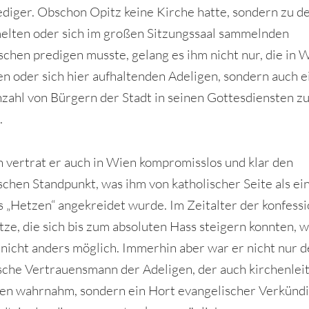
ediger. Obschon Opitz keine Kirche hatte, sondern zu d
lten oder sich im großen Sitzungssaal sammelnden
schen predigen musste, gelang es ihm nicht nur, die in 
en oder sich hier aufhaltenden Adeligen, sondern auch e
zahl von Bürgern der Stadt in seinen Gottesdiensten z
.
h vertrat er auch in Wien kompromisslos und klar den
schen Standpunkt, was ihm von katholischer Seite als ei
s „Hetzen“ angekreidet wurde. Im Zeitalter der konfessi
ze, die sich bis zum absoluten Hass steigern konnten, w
 nicht anders möglich. Immerhin aber war er nicht nur d
sche Vertrauensmann der Adeligen, der auch kirchenlei
en wahrnahm, sondern ein Hort evangelischer Verkündi