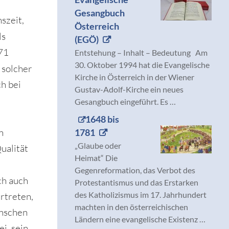
Gesangbuch
szeit,
Österreich
ls
(EGÖ)
571
Entstehung – Inhalt – Bedeutung Am
30. Oktober 1994 hat die Evangelische
s solcher
Kirche in Österreich in der Wiener
ch bei
Gustav-Adolf-Kirche ein neues
Gesangbuch eingeführt. Es …
1648 bis
n
1781
„Glaube oder
ualität
Heimat“ Die
Gegenreformation, das Verbot des
ch auch
Protestantismus und das Erstarken
des Katholizismus im 17. Jahrhundert
ertreten,
machten in den österreichischen
enschen
Ländern eine evangelische Existenz …
ei, sein