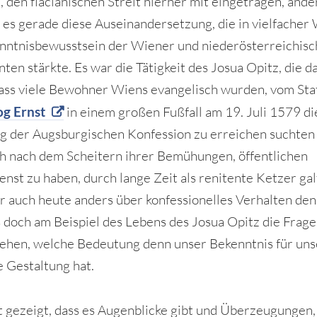
, den flacianischen Streit hierher mit eingetragen, ande
 es gerade diese Auseinandersetzung, die in vielfacher
nntnisbewusstsein der Wiener und niederösterreichis
ten stärkte. Es war die Tätigkeit des Josua Opitz, die d
dass viele Bewohner Wiens evangelisch wurden, vom Sta
og Ernst
in einem großen Fußfall am 19. Juli 1579 di
g der Augsburgischen Konfession zu erreichen suchten
h nach dem Scheitern ihrer Bemühungen, öffentlichen
enst zu haben, durch lange Zeit als renitente Ketzer gal
 auch heute anders über konfessionelles Verhalten den
 doch am Beispiel des Lebens des Josua Opitz die Frage
ehen, welche Bedeutung denn unser Bekenntnis für un
e Gestaltung hat.
t gezeigt, dass es Augenblicke gibt und Überzeugungen,