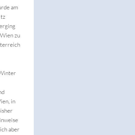
urde am
itz
 erging
s Wien zu
terreich
 Winter
nd
ien, in
isher
Hinweise
ich aber