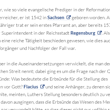
r, wie so viele evangelische Prediger in der Reformation
erreicher, er ist 1542 in
Sachsen
geboren worden. A
ähriger trat er sein erstes Pfarramt an, aber bereits 1
 Superintendent in der Reichsstadt
Regensburg
. Al
 eine reiche Tätigkeit beschieden gewesen, wie dies au
orgänger und Nachfolger der Fall war.
ber in die Auseinandersetzungen verwickelt, die man de
schen Streit nennt; dabei ging es um die Frage nach der Q
ünde: Was bedeutete die Erbsünde für die Stellung des
n vor Gott?
Flacius
und seine Anhänger, zu denen si
hlte, meinten, Luthers Stellung besonders deutlich zu v
 davon ausgingen, dass die Erbsünde das Wesen des M
gar verwandelt hätte, so dass dieser nicht nur unfähig s