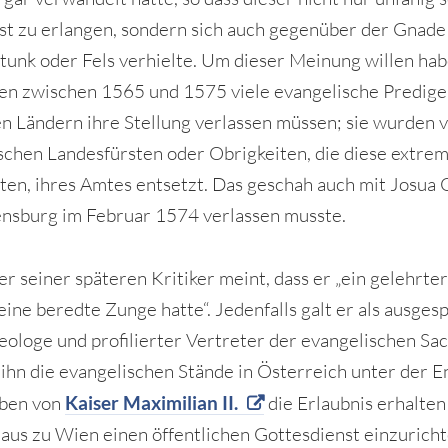
bst zu erlangen, sondern sich auch gegenüber der Gnade
Stunk oder Fels verhielte. Um dieser Meinung willen hab
en zwischen 1565 und 1575 viele evangelische Predige
n Ländern ihre Stellung verlassen müssen; sie wurden 
schen Landesfürsten oder Obrigkeiten, die diese extre
ilten, ihres Amtes entsetzt. Das geschah auch mit Josua 
nsburg im Februar 1574 verlassen musste.
er seiner späteren Kritiker meint, dass er „ein gelehrt
eine beredte Zunge hatte“. Jedenfalls galt er als ausge
eologe und profilierter Vertreter der evangelischen Sac
 ihn die evangelischen Stände in Österreich unter der En
eben von
Kaiser Maximilian II.
die Erlaubnis erhalten
aus zu Wien einen öffentlichen Gottesdienst einzurichte