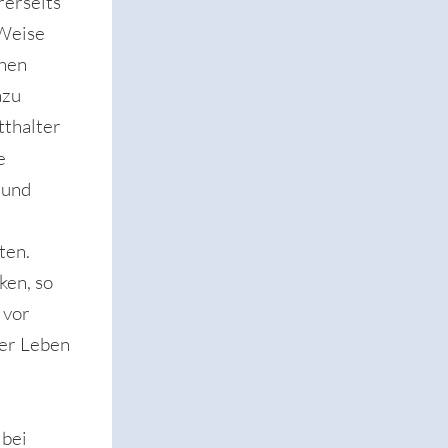
rerseits
 Weise
chen
azu
tthalter
e
 und
ten.
ken, so
 vor
ser Leben
 bei