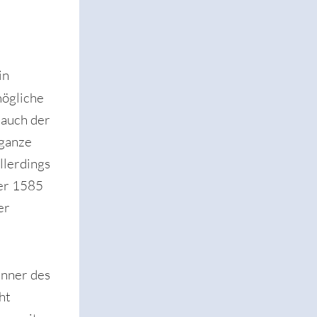
in
mögliche
 auch der
 ganze
llerdings
er 1585
er
enner des
ht