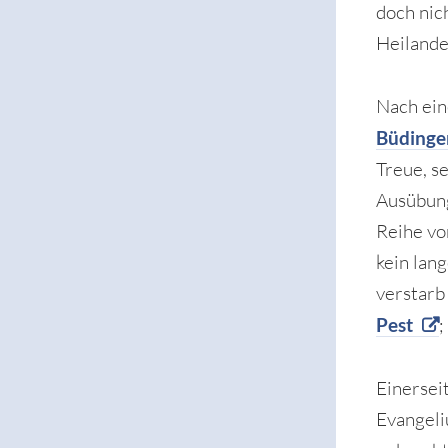
doch nic
Heilande
Nach ein
Büdinge
Treue, s
Ausübung
Reihe vo
kein lan
verstarb
Pest
;
Einersei
Evangeli