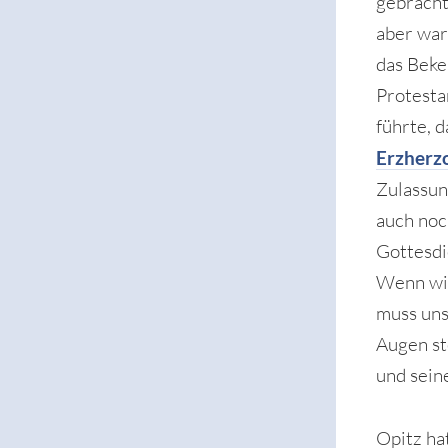
gebracht
aber war
das Beke
Protestan
führte, 
Erzherz
Zulassun
auch noc
Gottesdi
Wenn wir
muss uns
Augen st
und sein
Opitz ha