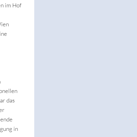
en im Hof
Wien
ine
u
n
onellen
ar das
er
tende
gung in