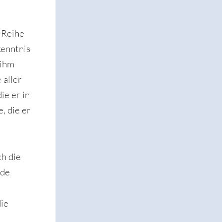
 Reihe
kenntnis
 ihm
 aller
ie er in
, die er
ch die
nde
ie