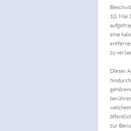
Beschwör
10. Mai 
aufgetra
eine kai
entferne
zu verlas
Dieser A
hindurch
gehörend
berühren
welchem 
öffentli
zur Bewa