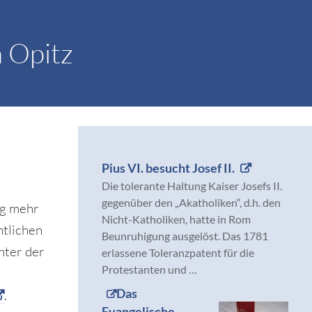
 Opitz
Pius VI. besucht Josef II.
Die tolerante Haltung Kaiser Josefs II.
gegenüber den „Akatholiken“, d.h. den
ig mehr
Nicht-Katholiken, hatte in Rom
ntlichen
Beunruhigung ausgelöst. Das 1781
nter der
erlassene Toleranzpatent für die
Protestanten und …
Das
.
Evangelische