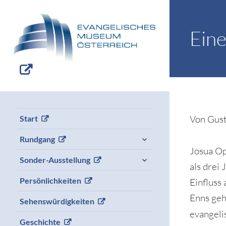
Eine
Von Gu
Start
expand
Rundgang
child
Josua Op
menu
expand
Sonder-Ausstellung
als drei 
child
menu
Persönlichkeiten
Einfluss
Enns geh
Sehenswürdigkeiten
evangeli
Geschichte