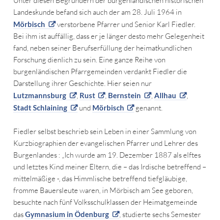
Unter diesen Begründern der burgenländischen historischen
Landeskunde befand sich auch der am 28. Juli 1964 in
Mörbisch
verstorbene Pfarrer und Senior Karl Fiedler.
Bei ihm ist auffällig, dass er je länger desto mehr Gelegenheit
fand, neben seiner Berufserfüllung der heimatkundlichen
Forschung dienlich zu sein. Eine ganze Reihe von
burgenländischen Pfarrgemeinden verdankt Fiedler die
Darstellung ihrer Geschichte. Hier seien nur
Lutzmannsburg
,
Rust
,
Bernstein
,
Allhau
,
Stadt Schlaining
und
Mörbisch
genannt.
Fiedler selbst beschrieb sein Leben in einer Sammlung von
Kurzbiographien der evangelischen Pfarrer und Lehrer des
Burgenlandes : „Ich wurde am 19. Dezember 1887 als elftes
und letztes Kind meiner Eltern, die – das Irdische betreffend –
mittelmäßige -, das Himmlische betreffend tiefgläubige,
fromme Bauersleute waren, in Mörbisch am See geboren,
besuchte nach fünf Volksschulklassen der Heimatgemeinde
das
Gymnasium in Ödenburg
, studierte sechs Semester