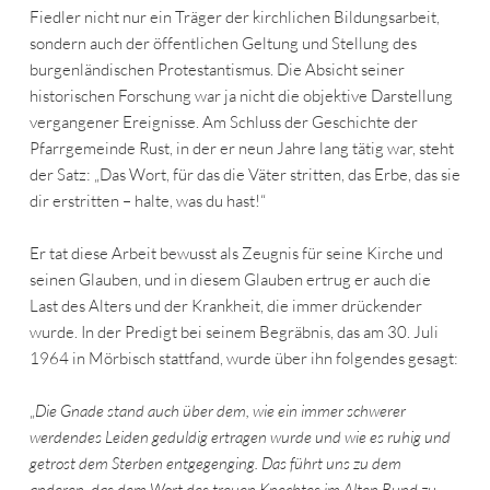
Fiedler nicht nur ein Träger der kirchlichen Bildungsarbeit,
sondern auch der öffentlichen Geltung und Stellung des
burgenländischen Protestantismus. Die Absicht seiner
historischen Forschung war ja nicht die objektive Darstellung
vergangener Ereignisse. Am Schluss der Geschichte der
Pfarrgemeinde Rust, in der er neun Jahre lang tätig war, steht
der Satz: „Das Wort, für das die Väter stritten, das Erbe, das sie
dir erstritten – halte, was du hast!“
Er tat diese Arbeit bewusst als Zeugnis für seine Kirche und
seinen Glauben, und in diesem Glauben ertrug er auch die
Last des Alters und der Krankheit, die immer drückender
wurde. In der Predigt bei seinem Begräbnis, das am 30. Juli
1964 in Mörbisch stattfand, wurde über ihn folgendes gesagt:
„
Die Gnade stand auch über dem, wie ein immer schwerer
werdendes Leiden geduldig ertragen wurde und wie es ruhig und
getrost dem Sterben entgegenging. Das führt uns zu dem
anderen, das dem Wort des treuen Knechtes im Alten Bund zu