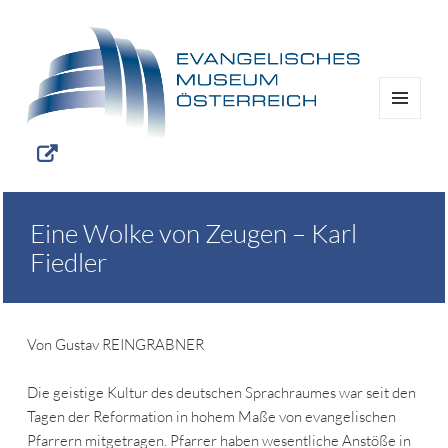
MENÜ
UND
WIDGETS
Eine Wolke von Zeugen – Karl
Fiedler
Von Gustav REINGRABNER
Die geistige Kultur des deutschen Sprachraumes war seit den
Tagen der Reformation in hohem Maße von evangelischen
Pfarrern mitgetragen. Pfarrer haben wesentliche Anstöße in