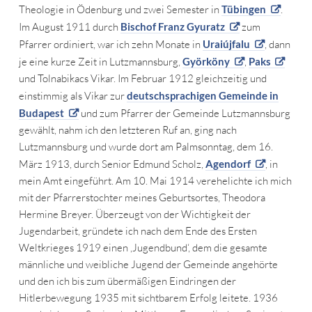
Theologie in Ödenburg und zwei Semester in
Tübingen
.
Im August 1911 durch
Bischof Franz Gyuratz
zum
Pfarrer ordiniert, war ich zehn Monate in
Uraiújfalu
, dann
je eine kurze Zeit in Lutzmannsburg,
Györköny
,
Paks
und Tolnabikacs Vikar. Im Februar 1912 gleichzeitig und
einstimmig als Vikar zur
deutschsprachigen Gemeinde in
Budapest
und zum Pfarrer der Gemeinde Lutzmannsburg
gewählt, nahm ich den letzteren Ruf an, ging nach
Lutzmannsburg und wurde dort am Palmsonntag, dem 16.
März 1913, durch Senior Edmund Scholz,
Agendorf
, in
mein Amt eingeführt. Am 10. Mai 1914 verehelichte ich mich
mit der Pfarrerstochter meines Geburtsortes, Theodora
Hermine Breyer. Überzeugt von der Wichtigkeit der
Jugendarbeit, gründete ich nach dem Ende des Ersten
Weltkrieges 1919 einen ,Jugendbund‘, dem die gesamte
männliche und weibliche Jugend der Gemeinde angehörte
und den ich bis zum übermäßigen Eindringen der
Hitlerbewegung 1935 mit sichtbarem Erfolg leitete. 1936