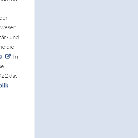
 der
lwesen,
tär- und
ie die
a
. In
se
022 das
blik