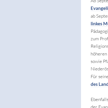
Ab Septe
Evangel
ab Sept
linkes 
Pädagogi
zum Prof
Religion
höheren 
sowie Pf
Niederös
Für sein
des Lan
Ebenfall
der Evan