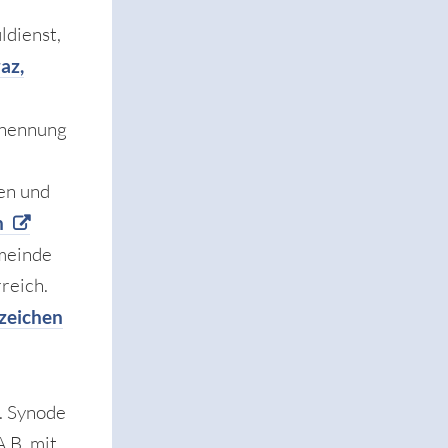
ldienst,
az,
rnennung
ren und
h
emeinde
reich.
zeichen
3. Synode
.B. mit