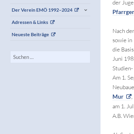
der Juge
expand
Der Verein EMÖ 1992–2024
Pfarrgem
child
menu
Adressen & Links
Nach der
Neueste Beiträge
sowie in
die Basi
Suchen
Juni 198
nach:
Studien-
Am 1. Se
Neubaue
Mur
,
am 1. Ju
A.B. Wie