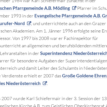
mber 1984 war Karl Schiefermair zunächst in der
ischen Pfarrgemeinde A.B. Mödling
Pfarrer im Schu
ember 1993 in der
Evangelische Pfarrgemeinde A.B. Gr
Murufer-Nord
, und unterrichtete auch an den Grazer
schen Akademien. Am 1. Jänner 1996 erfolgte seine E
essor. Von 1997 bis 2008 war er Fachinspektor für
sunterricht an allgemeinen und berufsbildenden mittle
Lehranstalten in der
Superintendenz Niederösterreic
arrer für besondere Aufgaben der Superintendentialg
terreich und damit Leiter des Schulamts in Niederöster
e Verdienste erhielt er 2007 das
Große Goldene Ehren
des Niederösterreich
.
s 2007 wurde Karl Schiefermair in der 3. Session der 1
gelischen Kirche A.B. zum Geistlichen Oberkirchenrat A