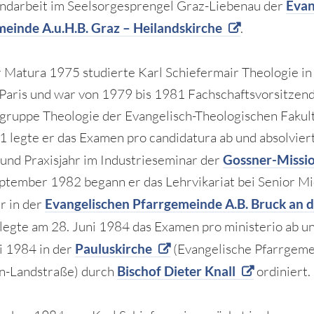
ndarbeit im Seelsorgesprengel Graz-Liebenau der
Evan
einde A.u.H.B. Graz – Heilandskirche
.
 Matura 1975 studierte Karl Schiefermair Theologie i
 Paris und war von 1979 bis 1981 Fachschaftsvorsitzend
sgruppe Theologie der Evangelisch-Theologischen Fakult
1 legte er das Examen pro candidatura ab und absolvier
 und Praxisjahr im Industrieseminar der
Gossner-Missi
ptember 1982 begann er das Lehrvikariat bei Senior Mi
r in der
Evangelischen Pfarrgemeinde A.B. Bruck an 
 legte am 28. Juni 1984 das Examen pro ministerio ab 
li 1984 in der
Pauluskirche
(Evangelische Pfarrgem
n-Landstraße) durch
Bischof Dieter Knall
ordiniert.