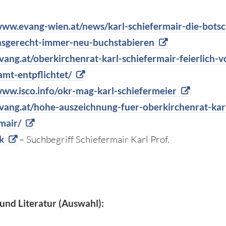
www.evang-wien.at/news/karl-schiefermair-die-botsc
onsgerecht-immer-neu-buchstabieren
evang.at/oberkirchenrat-karl-schiefermair-feierlich-v
amt-entpflichtet/
www.isco.info/okr-mag-karl-schiefermeier
evang.at/hohe-auszeichnung-fuer-oberkirchenrat-kar
mair/
k
– Suchbegriff Schiefermair Karl Prof.
und Literatur (Auswahl):