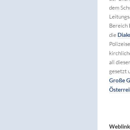
dem Schw
Leitungs
Bereich 
die
Diak
Polizeis
kirchlic
all dies
gesetzt 
Große G
Österre
Weblink