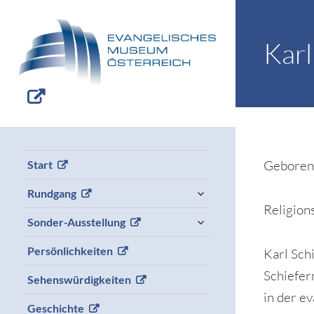
Kar
Geboren
Start
expand
Rundgang
child
Religion
menu
expand
Sonder-Ausstellung
child
menu
Persönlichkeiten
Karl Sch
Schiefer
Sehenswürdigkeiten
in der e
Geschichte