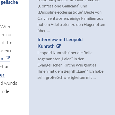
gelische
„Confessione Gallicana“ und
„Discipline ecclesiastique“. Beide von
Calvin entworfen; einige Familien aus
hohem Adel treten zu den Hugenotten
n Wien
über, …
er für
Interview mit Leopold
ät. Im
Kunrath
te ein
Leopold Kunrath über die Rolle
on
.
sogenannter „Laien“ in der
Evangelischen Kirche Wie geht es
chael
Ihnen mit dem Begriff „Laie“? Ich habe
der
sehr große Schwierigkeiten mit …
und wurde
einde