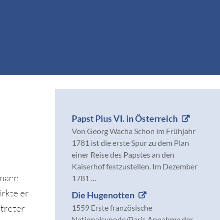
Papst Pius VI. in Österreich
Von Georg Wacha Schon im Frühjahr
1781 ist die erste Spur zu dem Plan
einer Reise des Papstes an den
Kaiserhof festzustellen. Im Dezember
rmann
1781 …
irkte er
Die Hugenotten
rtreter
1559 Erste französische
Nationalsynode/Paris Annahme der