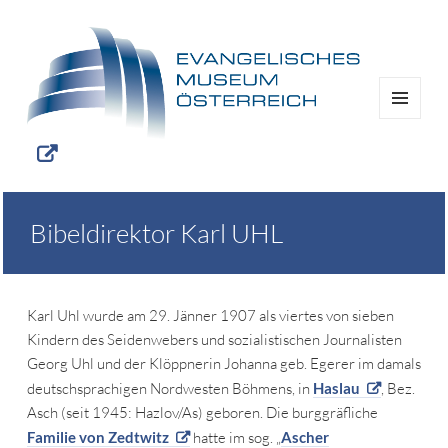
MENÜ
UND
WIDGETS
Bibeldirektor Karl UHL
Karl Uhl wurde am 29. Jänner 1907 als viertes von sieben
Kindern des Seidenwebers und sozialistischen Journalisten
Georg Uhl und der Klöppnerin Johanna geb. Egerer im damals
deutschsprachigen Nordwesten Böhmens, in
Haslau
, Bez.
Asch (seit 1945: Hazlov/As) geboren. Die burggräfliche
Familie von Zedtwitz
hatte im sog. „
Ascher