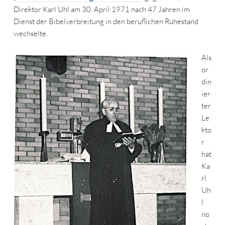
Direktor Karl Uhl am 30. April 1971 nach 47 Jahren im
Dienst der Bibelverbreitung in den beruflichen Ruhestand
wechselte.
Als
or
din
ier
ter
Le
kto
r
hat
Ka
rl
Uh
l
no