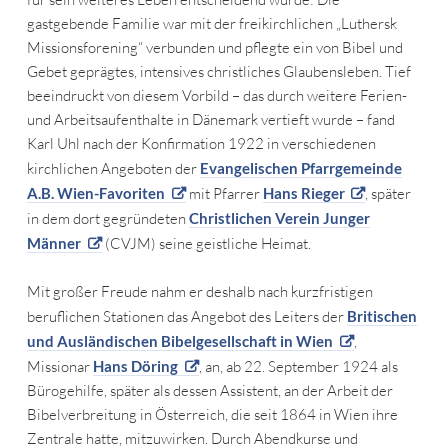
gastgebende Familie war mit der freikirchlichen „Luthersk
Missionsforening“ verbunden und pflegte ein von Bibel und
Gebet geprägtes, intensives christliches Glaubensleben. Tief
beeindruckt von diesem Vorbild – das durch weitere Ferien-
und Arbeitsaufenthalte in Dänemark vertieft wurde – fand
Karl Uhl nach der Konfirmation 1922 in verschiedenen
kirchlichen Angeboten der
Evangelischen Pfarrgemeinde
A.B. Wien-Favoriten
mit Pfarrer
Hans Rieger
, später
in dem dort gegründeten
Christlichen Verein Junger
Männer
(CVJM) seine geistliche Heimat.
Mit großer Freude nahm er deshalb nach kurzfristigen
beruflichen Stationen das Angebot des Leiters der
Britischen
und Ausländischen Bibelgesellschaft in Wien
,
Missionar
Hans Döring
, an, ab 22. September 1924 als
Bürogehilfe, später als dessen Assistent, an der Arbeit der
Bibelverbreitung in Österreich, die seit 1864 in Wien ihre
Zentrale hatte, mitzuwirken. Durch Abendkurse und