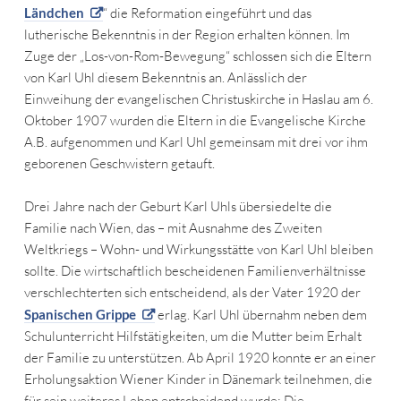
Ländchen
“ die Reformation eingeführt und das
lutherische Bekenntnis in der Region erhalten können. Im
Zuge der „Los-von-Rom-Bewegung“ schlossen sich die Eltern
von Karl Uhl diesem Bekenntnis an. Anlässlich der
Einweihung der evangelischen Christuskirche in Haslau am 6.
Oktober 1907 wurden die Eltern in die Evangelische Kirche
A.B. aufgenommen und Karl Uhl gemeinsam mit drei vor ihm
geborenen Geschwistern getauft.
Drei Jahre nach der Geburt Karl Uhls übersiedelte die
Familie nach Wien, das – mit Ausnahme des Zweiten
Weltkriegs – Wohn- und Wirkungsstätte von Karl Uhl bleiben
sollte. Die wirtschaftlich bescheidenen Familienverhältnisse
verschlechterten sich entscheidend, als der Vater 1920 der
Spanischen Grippe
erlag. Karl Uhl übernahm neben dem
Schulunterricht Hilfstätigkeiten, um die Mutter beim Erhalt
der Familie zu unterstützen. Ab April 1920 konnte er an einer
Erholungsaktion Wiener Kinder in Dänemark teilnehmen, die
für sein weiteres Leben entscheidend wurde: Die