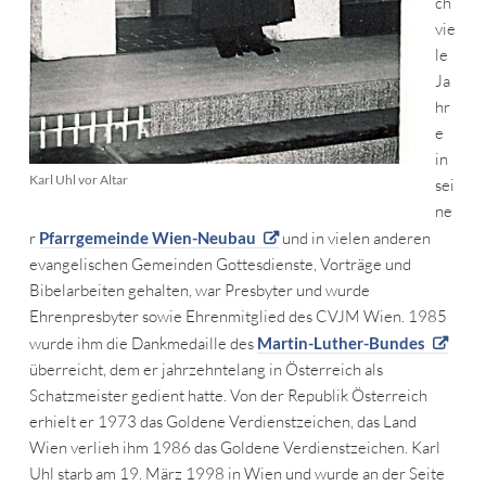
ch
vie
le
Ja
hr
e
in
Karl Uhl vor Altar
sei
ne
r
Pfarrgemeinde Wien-Neubau
und in vielen anderen
evangelischen Gemeinden Gottesdienste, Vorträge und
Bibelarbeiten gehalten, war Presbyter und wurde
Ehrenpresbyter sowie Ehrenmitglied des CVJM Wien. 1985
wurde ihm die Dankmedaille des
Martin-Luther-Bundes
überreicht, dem er jahrzehntelang in Österreich als
Schatzmeister gedient hatte. Von der Republik Österreich
erhielt er 1973 das Goldene Verdienstzeichen, das Land
Wien verlieh ihm 1986 das Goldene Verdienstzeichen. Karl
Uhl starb am 19. März 1998 in Wien und wurde an der Seite