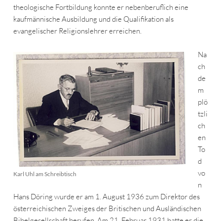
theologische Fortbildung konnte er nebenberuflich eine
kaufmännische Ausbildung und die Qualifikation als
evangelischer Religionslehrer erreichen.
Na
ch
de
m
plö
tzli
ch
en
To
d
vo
Karl Uhl am Schreibtisch
n
Hans Döring wurde er am 1. August 1936 zum Direktor des
österreichischen Zweiges der Britischen und Ausländischen
Bibelgesellschaft berufen. Am 21. Februar 1931 hatte er die