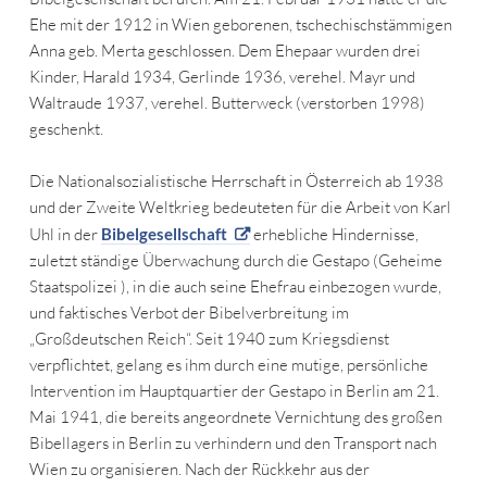
Ehe mit der 1912 in Wien geborenen, tschechischstämmigen
Anna geb. Merta geschlossen. Dem Ehepaar wurden drei
Kinder, Harald 1934, Gerlinde 1936, verehel. Mayr und
Waltraude 1937, verehel. Butterweck (verstorben 1998)
geschenkt.
Die Nationalsozialistische Herrschaft in Österreich ab 1938
und der Zweite Weltkrieg bedeuteten für die Arbeit von Karl
Uhl in der
Bibelgesellschaft
erhebliche Hindernisse,
zuletzt ständige Überwachung durch die Gestapo (Geheime
Staatspolizei ), in die auch seine Ehefrau einbezogen wurde,
und faktisches Verbot der Bibelverbreitung im
„Großdeutschen Reich“. Seit 1940 zum Kriegsdienst
verpflichtet, gelang es ihm durch eine mutige, persönliche
Intervention im Hauptquartier der Gestapo in Berlin am 21.
Mai 1941, die bereits angeordnete Vernichtung des großen
Bibellagers in Berlin zu verhindern und den Transport nach
Wien zu organisieren. Nach der Rückkehr aus der