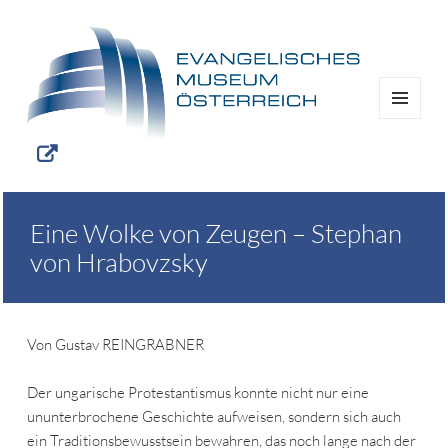
MENÜ
UND
WIDGETS
Eine Wolke von Zeugen – Stephan
von Hrabovzsky
Von Gustav REINGRABNER
Der ungarische Protestantismus konnte nicht nur eine
ununterbrochene Geschichte aufweisen, sondern sich auch
ein Traditionsbewusstsein bewahren, das noch lange nach der