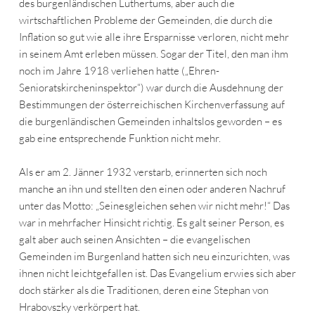
des burgenländischen Luthertums, aber auch die
wirtschaftlichen Probleme der Gemeinden, die durch die
Inflation so gut wie alle ihre Ersparnisse verloren, nicht mehr
in seinem Amt erleben müssen. Sogar der Titel, den man ihm
noch im Jahre 1918 verliehen hatte („Ehren-
Senioratskircheninspektor“) war durch die Ausdehnung der
Bestimmungen der österreichischen Kirchenverfassung auf
die burgenländischen Gemeinden inhaltslos geworden – es
gab eine entsprechende Funktion nicht mehr.
Als er am 2. Jänner 1932 verstarb, erinnerten sich noch
manche an ihn und stellten den einen oder anderen Nachruf
unter das Motto: „Seinesgleichen sehen wir nicht mehr!“ Das
war in mehrfacher Hinsicht richtig. Es galt seiner Person, es
galt aber auch seinen Ansichten – die evangelischen
Gemeinden im Burgenland hatten sich neu einzurichten, was
ihnen nicht leichtgefallen ist. Das Evangelium erwies sich aber
doch stärker als die Traditionen, deren eine Stephan von
Hrabovszky verkörpert hat.