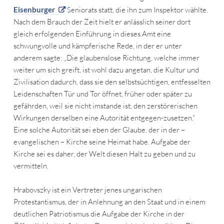
Eisenburger
Seniorats statt, die ihn zum Inspektor wählte.
Nach dem Brauch der Zeit hielt er anlässlich seiner dort
gleich erfolgenden Einführung in dieses Amt eine
schwungvolle und kämpferische Rede, in der er unter
anderem sagte: „Die glaubenslose Richtung, welche immer
weiter um sich greift, ist wohl dazu angetan, die Kultur und
Zivilisation dadurch, dass sie den selbstsüchtigen, entfesselten
Leidenschaften Tür und Tor öffnet, früher oder später zu
gefährden, weil sie nicht imstande ist, den zerstörerischen
Wirkungen derselben eine Autorität entgegen-zusetzen.“
Eine solche Autorität sei eben der Glaube, der in der –
evangelischen – Kirche seine Heimat habe. Aufgabe der
Kirche sei es daher, der Welt diesen Halt zu geben und zu
vermitteln.
Hrabovszky ist ein Vertreter jenes ungarischen
Protestantismus, der in Anlehnung an den Staat und in einem
deutlichen Patriotismus die Aufgabe der Kirche in der