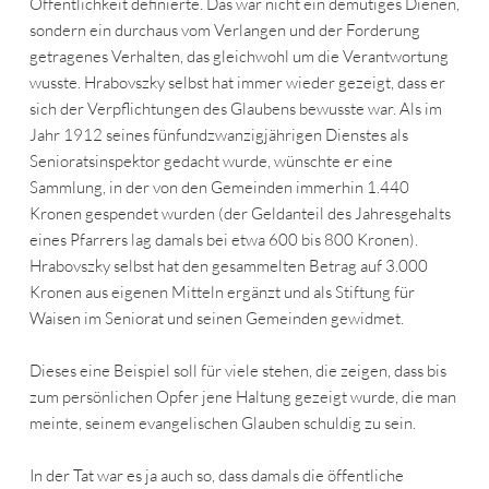
Öffentlichkeit definierte. Das war nicht ein demütiges Dienen,
sondern ein durchaus vom Verlangen und der Forderung
getragenes Verhalten, das gleichwohl um die Verantwortung
wusste. Hrabovszky selbst hat immer wieder gezeigt, dass er
sich der Verpflichtungen des Glaubens bewusste war. Als im
Jahr 1912 seines fünfundzwanzigjährigen Dienstes als
Senioratsinspektor gedacht wurde, wünschte er eine
Sammlung, in der von den Gemeinden immerhin 1.440
Kronen gespendet wurden (der Geldanteil des Jahresgehalts
eines Pfarrers lag damals bei etwa 600 bis 800 Kronen).
Hrabovszky selbst hat den gesammelten Betrag auf 3.000
Kronen aus eigenen Mitteln ergänzt und als Stiftung für
Waisen im Seniorat und seinen Gemeinden gewidmet.
Dieses eine Beispiel soll für viele stehen, die zeigen, dass bis
zum persönlichen Opfer jene Haltung gezeigt wurde, die man
meinte, seinem evangelischen Glauben schuldig zu sein.
In der Tat war es ja auch so, dass damals die öffentliche