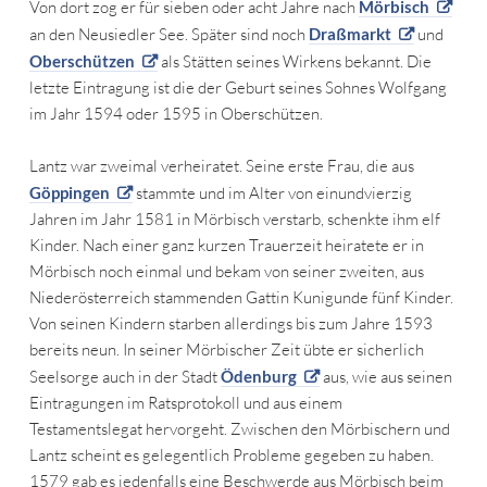
Von dort zog er für sieben oder acht Jahre nach
Mörbisch
an den Neusiedler See. Später sind noch
Draßmarkt
und
Oberschützen
als Stätten seines Wirkens bekannt. Die
letzte Eintragung ist die der Geburt seines Sohnes Wolfgang
im Jahr 1594 oder 1595 in Oberschützen.
Lantz war zweimal verheiratet. Seine erste Frau, die aus
Göppingen
stammte und im Alter von einundvierzig
Jahren im Jahr 1581 in Mörbisch verstarb, schenkte ihm elf
Kinder. Nach einer ganz kurzen Trauerzeit heiratete er in
Mörbisch noch einmal und bekam von seiner zweiten, aus
Niederösterreich stammenden Gattin Kunigunde fünf Kinder.
Von seinen Kindern starben allerdings bis zum Jahre 1593
bereits neun. In seiner Mörbischer Zeit übte er sicherlich
Seelsorge auch in der Stadt
Ödenburg
aus, wie aus seinen
Eintragungen im Ratsprotokoll und aus einem
Testamentslegat hervorgeht. Zwischen den Mörbischern und
Lantz scheint es gelegentlich Probleme gegeben zu haben.
1579 gab es jedenfalls eine Beschwerde aus Mörbisch beim