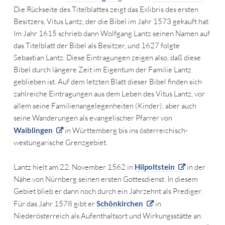
Die Rückseite des Titelblattes zeigt das Exlibris des ersten
Besitzers, Vitus Lantz, der die Bibel im Jahr 1573 gekauft hat.
Im Jahr 1615 schrieb dann Wolfgang Lantz seinen Namen auf
das Titelblatt der Bibel als Besitzer, und 1627 folgte
Sebastian Lantz. Diese Eintragungen zeigen also, daß diese
Bibel durch längere Zeit im Eigentum der Familie Lantz
geblieben ist. Auf dem letzten Blatt dieser Bibel finden sich
zahlreiche Eintragungen aus dem Leben des Vitus Lantz, vor
allem seine Familienangelegenheiten (Kinder), aber auch
seine Wanderungen als evangelischer Pfarrer von
Waiblingen
in Württemberg bis ins österreichisch-
westungarische Grenzgebiet.
Lantz hielt am 22. November 1562 in
Hilpoltstein
in der
Nähe von Nürnberg seinen ersten Gottesdienst. In diesem
Gebiet blieb er dann noch durch ein Jahrzehnt als Prediger.
Für das Jahr 1578 gibt er
Schönkirchen
in
Niederösterreich als Aufenthaltsort und Wirkungsstätte an.