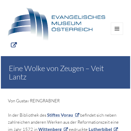
MENÜ
UND
WIDGETS
Eine Wolke von Zeugen – Veit
Lantz
Von Gustav REINGRABNER
In der Bibliothek des
Stiftes Vorau
befindet sich neben
zahlreichen anderen Werken aus der Reformationszeit eine
im Jahr 1572 in
Wittenberg
gedruckte
Lutherbibel
.