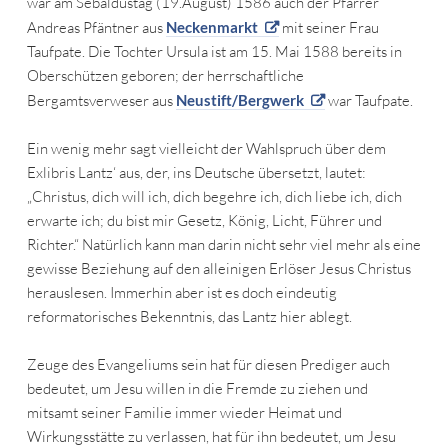
war am Sebaldustag (19.August) 1586 auch der Pfarrer
Andreas Pfäntner aus
Neckenmarkt
mit seiner Frau
Taufpate. Die Tochter Ursula ist am 15. Mai 1588 bereits in
Oberschützen geboren; der herrschaftliche
Bergamtsverweser aus
Neustift/Bergwerk
war Taufpate.
Ein wenig mehr sagt vielleicht der Wahlspruch über dem
Exlibris Lantz‘ aus, der, ins Deutsche übersetzt, lautet:
„Christus, dich will ich, dich begehre ich, dich liebe ich, dich
erwarte ich; du bist mir Gesetz, König, Licht, Führer und
Richter.“ Natürlich kann man darin nicht sehr viel mehr als eine
gewisse Beziehung auf den alleinigen Erlöser Jesus Christus
herauslesen. Immerhin aber ist es doch eindeutig
reformatorisches Bekenntnis, das Lantz hier ablegt.
Zeuge des Evangeliums sein hat für diesen Prediger auch
bedeutet, um Jesu willen in die Fremde zu ziehen und
mitsamt seiner Familie immer wieder Heimat und
Wirkungsstätte zu verlassen, hat für ihn bedeutet, um Jesu