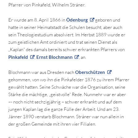
Pfarrer von Pinkafeld, Wilhelm Stráner.
Er wurde am 8. April 1866 in
Ödenburg
geboren und
hatte in seiner Heimatstadt die Schulen besucht, aber auch
sein Theologiestudium absolviert. Im Herbst 1889 wurde er
zum geistlichen Amt ordiniert und trat seinen Dienst als
„Kaplan“ des damals bereits schwer erkrankten Pfarrers von
Pinkafeld
,
Ernst Blochmann
, an.
Blochmann war aus Dresden nach
Oberschützen
gekommen, von wo ihn die Pinkafelder 1876 zu ihrem Pfarrer
gewählt hatten. Seine Schwäche war die Organisation, seine
Stärke die mächtige, „geistvolle“ Rede. Nunmehr war er aber
–- noch nicht sechzigjährig – schwer erkrankt und auf dem
jungen Kaplan lag die ganze Fülle der Arbeit. Und am 23.
Jänner 1890 verstarb Blochmann. Stráner war nun allein in
der großen Gemeinde mit ihren vier Filialen.