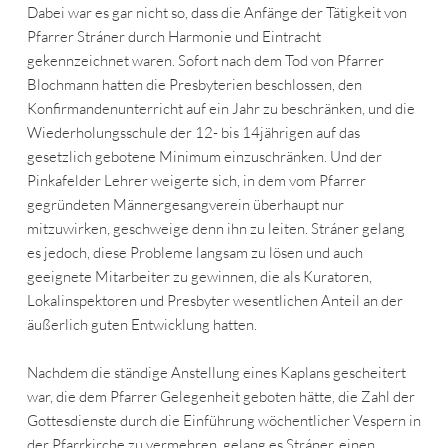
Dabei war es gar nicht so, dass die Anfänge der Tätigkeit von
Pfarrer Stráner durch Harmonie und Eintracht
gekennzeichnet waren. Sofort nach dem Tod von Pfarrer
Blochmann hatten die Presbyterien beschlossen, den
Konfirmandenunterricht auf ein Jahr zu beschränken, und die
Wiederholungsschule der 12- bis 14jährigen auf das
gesetzlich gebotene Minimum einzuschränken. Und der
Pinkafelder Lehrer weigerte sich, in dem vom Pfarrer
gegründeten Männergesangverein überhaupt nur
mitzuwirken, geschweige denn ihn zu leiten. Stráner gelang
es jedoch, diese Probleme langsam zu lösen und auch
geeignete Mitarbeiter zu gewinnen, die als Kuratoren,
Lokalinspektoren und Presbyter wesentlichen Anteil an der
äußerlich guten Entwicklung hatten.
Nachdem die ständige Anstellung eines Kaplans gescheitert
war, die dem Pfarrer Gelegenheit geboten hätte, die Zahl der
Gottesdienste durch die Einführung wöchentlicher Vespern in
der Pfarrkirche zu vermehren, gelang es Stráner, einen