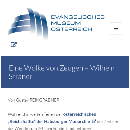
MENÜ
UND
WIDGETS
Eine Wolke von Zeugen – Wilhelm
Stráner
Von Gustav REINGRABNER
Während in weiten Teilen der
österreichischen
„Reichshälfte“ der Habsburger Monarchie
die Zeit um
die Wende zum 20. Jahrhundert mit heftigen