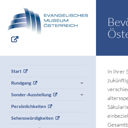
Bevö
Öst
In ihrer
Start
zukünfti
expand
Rundgang
child
verschie
menu
expand
Sonder-Ausstellung
alterssp
child
menu
Säkulari
Persönlichkeiten
einbezie
Sehenswürdigkeiten
Gesamtbe