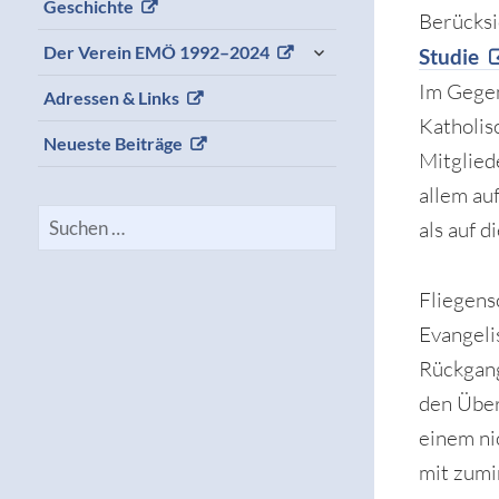
Geschichte
Berücksi
expand
Der Verein EMÖ 1992–2024
Studie
child
menu
Im Gegen
Adressen & Links
Katholis
Neueste Beiträge
Mitglied
allem au
Suchen
als auf 
nach:
Fliegens
Evangeli
Rückgang
den Über
einem ni
mit zumi