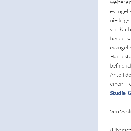
weiteren
evangeli
niedrigs
von Kath
bedeutsa
evangeli
Hauptsta
befindli
Anteil d
einen Ti
Studie
Von Wol
(Überset