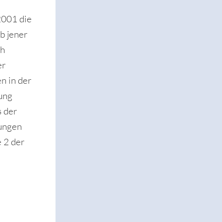
2001 die
lb jener
ch
er
n in der
ung
s der
gungen
e 2 der