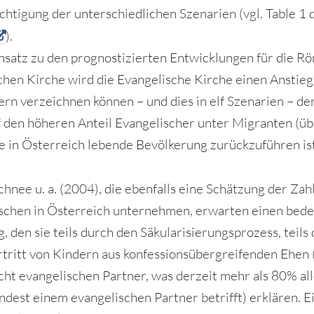
chtigung der unterschiedlichen Szenarien (vgl. Table 1 
).
satz zu den prognostizierten Entwicklungen für die R
chen Kirche wird die Evangelische Kirche einen Anstieg
ern verzeichnen können – und dies in elf Szenarien – de
f den höheren Anteil Evangelischer unter Migranten (ü
die in Österreich lebende Bevölkerung zurückzuführen is
chnee u. a. (2004), die ebenfalls eine Schätzung der Zah
schen in Österreich unternehmen, erwarten einen bed
, den sie teils durch den Säkularisierungsprozess, teils
tritt von Kindern aus konfessionsübergreifenden Ehen 
cht evangelischen Partner, was derzeit mehr als 80% al
ndest einem evangelischen Partner betrifft) erklären. E