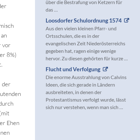
über die Bestrafung von Ketzern für
der
das …
Loosdorfer Schulordnung 1574
ömisch
Aus den vielen kleinen Pfarr- und
 an
Ortsschulen, die es in der
evangelischen Zeit Niederösterreichs
r vor
gegeben hat, ragen einige wenige
ber 8%)
hervor. Zu diesen gehörten für kurze …
t.
Flucht und Verfolgung
Die enorme Ausstrahlung von Calvins
l der
Ideen, die sich gerade in Ländern
ausbreiteten, in denen der
eutenden
Protestantismus verfolgt wurde, lässt
 durch
sich nur verstehen, wenn man sich …
(mit
ler Ehen
inen