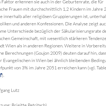
 Faktor erkennen sie auch in der Geburtenrate, die für
sche Frauen mit durchschnittlich 1,2 Kindern im Jahre 
te innerhalb aller religiösen Gruppierungen ist, unterha
oliken und anderen Konfessionen. Die Analyse zeigt au
me Unterschiede bezüglich der Säkularisierungsrate d
schen Gemeinschaft, mit wesentlich stärkeren Tendenze
dt Wien als in anderen Regionen. Weitere in Vorbereit
che Berechnungen (Goujon 2009) deuten darauf hin, das
er Evangelischen in Wien bei ähnlich bleibenden Bedin
efpunkt von 3% im Jahre 2051 erreichen kann (vgl. Tabl
).
fgang Lutz
zung: Brigitte Petritsch)