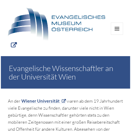
MENÜ
UND
WIDGETS
Evangelische Wissenschaftler an
der Universität Wien
An der
Wiener Universität
waren ab dem 19.Jahrhundert
viele Evangelische zu finden, darunter viele nicht in Wien
gebürtige, denn Wissenschaftler gehörten stets zu den
mobileren Zeitgenossen mit einer großen Reisebereitschaft
und Offenheit für andere Kulturen. Abgesehen von der