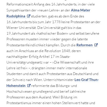
Reformationszeit Anfang des 16.Jahrhunderts, in der viele
Sympathisanten der »neuen Lehre« an der
Alma Mater
Rudolphina
studierten, gab es ab dem Ende des
16.Jahrhunderts bis zum Jahr 1778 keine Protestanten an der
Wiener Universität. Die Universität galt bis in das
19.Jahrhundert als »katholischer Boden« und selbst berufene
Professoren mussten immer wieder gegen die latente
Protestantenfeindlichkeit kämpfen. Durch die
Reformen
auch im Anschluss an die Revolution 1848, deren
nachhaltigster Erfolg Artikel 17 im Staats-
Universitätgrundgesetz war – »Die Wissenschaft und ihre
Lehre ist frei« –, drängten immer mehr internationale
Studenten und damit auch Protestanten aus Deutschland und
der Schweiz nach Wien. Unterrichtsminister
Leo Graf Thun-
Hohenstein
reformierte das Bildungs- und
Hochschulwesen grundlegend und berief zahlreiche
Professoren aus dem Ausland. Weil Bildung im
Protestantismus immer einen hohen Stellenwert hatte und