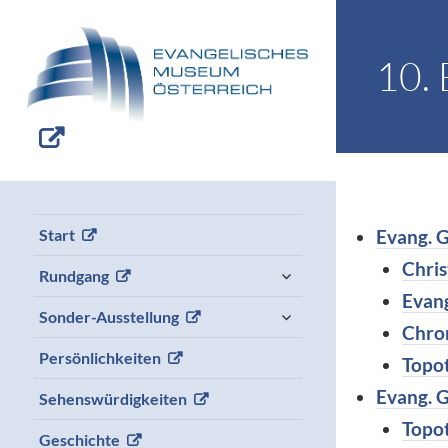
10. 
Evang. G
Start
Chris
expand
Rundgang
child
Evang
menu
expand
Sonder-Ausstellung
child
Chro
menu
Persönlichkeiten
Topo
Evang. 
Sehenswürdigkeiten
Topo
Geschichte