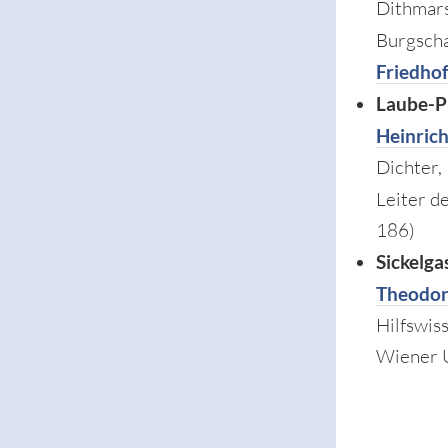
Dithmars
Burgscha
Friedho
Laube-P
Heinric
Dichter,
Leiter d
186)
Sickelga
Theodor 
Hilfswis
Wiener U