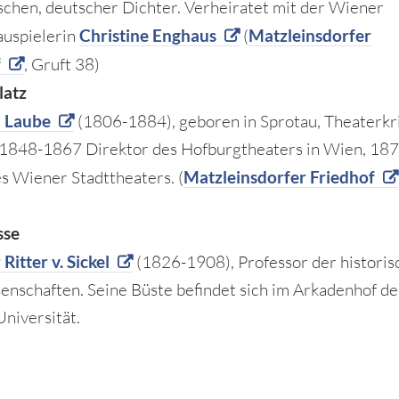
chen, deutscher Dichter. Verheiratet mit der Wiener
uspielerin
Christine Enghaus
(
Matzleinsdorfer
f
, Gruft 38)
latz
h Laube
(1806-1884), geboren in Sprotau, Theaterkri
 1848-1867 Direktor des Hofburgtheaters in Wien, 18
es Wiener Stadttheaters. (
Matzleinsdorfer Friedhof
sse
Ritter v. Sickel
(1826-1908), Professor der historis
senschaften. Seine Büste befindet sich im Arkadenhof de
niversität.