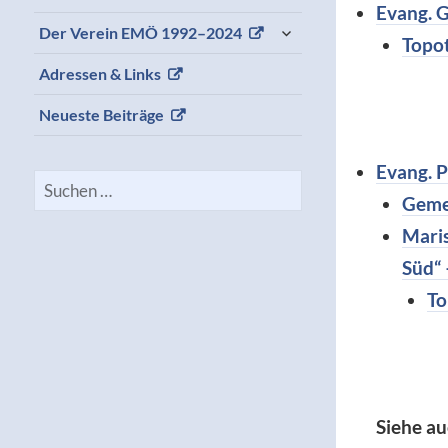
Evang. 
expand
Der Verein EMÖ 1992–2024
Topo
child
menu
Adressen & Links
Neueste Beiträge
Evang. 
Suchen
Geme
nach:
Maris
Süd“ 
To
Siehe au