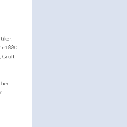
tiker,
75-1880
, Gruft
chen
r