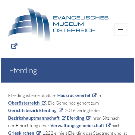
MENÜ
UND
WIDGETS
Eferding
Eferding ist eine Stadt im
Hausruckviertel
in
Oberösterreich
. Die Gemeinde gehört zum
Gerichtsbezirk Eferding
. 2016 verlegte die
Bezirkshauptmannschaft
Eferding
ihren Sitz nach
der Einrichtung einer
Verwaltungsgemeinschaft
nach
Grieskirchen
. 1222 erhielt Eferding das Stadtrecht und ist