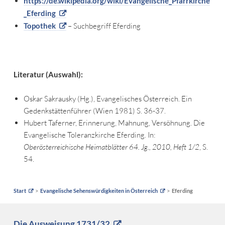
https://de.wikipedia.org/wiki/Evangelische_Pfarrkirche
_Eferding
Topothek
– Suchbegriff Eferding
Literatur (Auswahl):
Oskar Sakrausky (Hg.), Evangelisches Österreich. Ein
Gedenkstättenführer (Wien 1981) S. 36-37.
Hubert Taferner, Erinnerung, Mahnung, Versöhnung. Die
Evangelische Toleranzkirche Eferding. In:
Oberösterreichische Heimatblätter 64. Jg., 2010, Heft 1/2
, S.
54.
Start
Evangelische Sehenswürdigkeiten in Österreich
Eferding
Die Ausweisung 1731/32