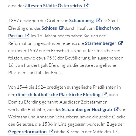
eine der
ältesten Städte Österreichs
.
1367 erwarben die Grafen von
Schaunberg
die Stadt
Eferding und das
Schloss
durch Kauf vom
Bischof von
Passau
. Im 16. Jahrhunderts haben Sie sich der
Reformation angeschlossen, ebenso die
Starhemberger
,
die ihnen 1559 durch Erbschaft als neue Territorialherren
folgten, sowie etwa 75 % der Bevölkerung. Im ausgehenden
16. Jahrhundert galt Eferding als die beste evangelische
Pfarre im Land ob der Enns.
Von 1544 bis 1624 predigten evangelische Prädikanten in
der
römisch-katholische Pfarrkirche Eferding
, auch
Dom zu Eferding genannt. Aus dieser Zeit stammen
wertvolle Epitaphe, wie das
Schaunberger Hochgrab
von
Wolfgang und Anna von Schaunberg, sowie die große Glocke
des Geläutes, die 1586 in Linz gegossen wurde. Im Zuge der
Gegenreformation
ist die Kirche in der Mitte des 17.