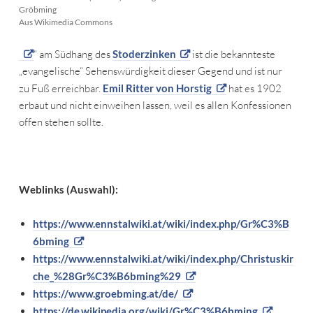
Gröbming
Aus Wikimedia Commons
“ am Südhang des
Stoderzinken
ist die bekannteste
„evangelische“ Sehenswürdigkeit dieser Gegend und ist nur
zu Fuß erreichbar.
Emil Ritter von Horstig
hat es 1902
erbaut und nicht einweihen lassen, weil es allen Konfessionen
offen stehen sollte.
Weblinks (Auswahl):
https://www.ennstalwiki.at/wiki/index.php/Gr%C3%B
6bming
https://www.ennstalwiki.at/wiki/index.php/Christuskir
che_%28Gr%C3%B6bming%29
https://www.groebming.at/de/
https://de.wikipedia.org/wiki/Gr%C3%B6bming