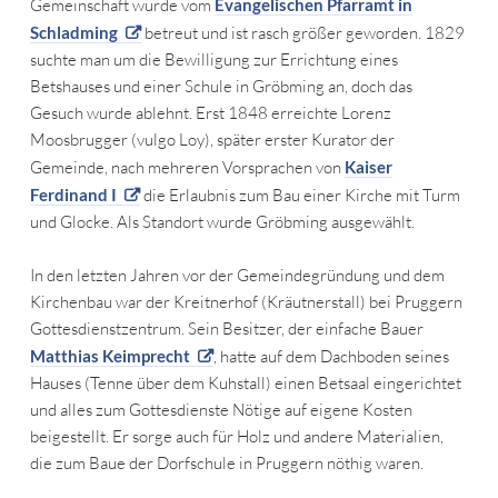
Gemeinschaft wurde vom
Evangelischen Pfarramt in
Schladming
betreut und ist rasch größer geworden. 1829
suchte man um die Bewilligung zur Errichtung eines
Betshauses und einer Schule in Gröbming an, doch das
Gesuch wurde ablehnt. Erst 1848 erreichte Lorenz
Moosbrugger (vulgo Loy), später erster Kurator der
Gemeinde, nach mehreren Vorsprachen von
Kaiser
Ferdinand I
die Erlaubnis zum Bau einer Kirche mit Turm
und Glocke. Als Standort wurde Gröbming ausgewählt.
In den letzten Jahren vor der Gemeindegründung und dem
Kirchenbau war der Kreitnerhof (Kräutnerstall) bei Pruggern
Gottesdienstzentrum. Sein Besitzer, der einfache Bauer
Matthias Keimprecht
, hatte auf dem Dachboden seines
Hauses (Tenne über dem Kuhstall) einen Betsaal eingerichtet
und alles zum Gottesdienste Nötige auf eigene Kosten
beigestellt. Er sorge auch für Holz und andere Materialien,
die zum Baue der Dorfschule in Pruggern nöthig waren.