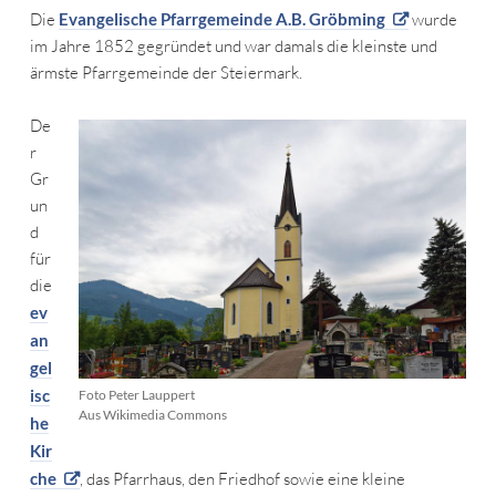
Die
Evangelische Pfarrgemeinde A.B. Gröbming
wurde
im Jahre 1852 gegründet und war damals die kleinste und
ärmste Pfarrgemeinde der Steiermark.
De
r
Gr
un
d
für
die
ev
an
gel
isc
Foto Peter Lauppert
Aus Wikimedia Commons
he
Kir
che
, das Pfarrhaus, den Friedhof sowie eine kleine