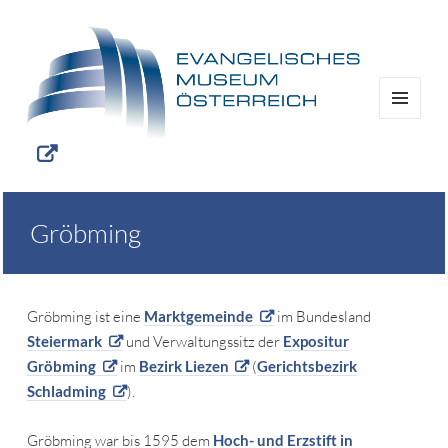
MENÜ
UND
WIDGETS
Gröbming
Gröbming ist eine
Marktgemeinde
im Bundesland
Steiermark
und Verwaltungssitz der
Expositur
Gröbming
im
Bezirk Liezen
(
Gerichtsbezirk
Schladming
).
Gröbming war bis 1595 dem
Hoch- und Erzstift in