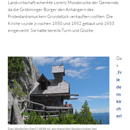
Landwirtschaft schenkte Lorenz Moosbrucke der Gemeinde,
da die Gröbminger Bürger den Anhängern des
Protestantismus kein Grundstück verkauften wollten. Die
Kirche wurde zwischen 1850 und 1852 gebaut und 1853
eingeweiht. Sie hatte bereits Turm und Glocke.
Da
s
„
Fr
ie
de
ns
kir
ch
erl
Das Stoderkircherl (1898 m) am Hang des Stoderzinken bei