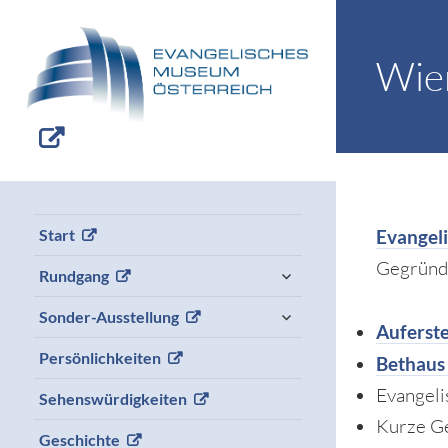
Wie
Evangel
Start
Gegründ
expand
Rundgang
child
menu
expand
Sonder-Ausstellung
child
Auferst
menu
Persönlichkeiten
Bethaus 
Evangeli
Sehenswürdigkeiten
Kurze G
Geschichte