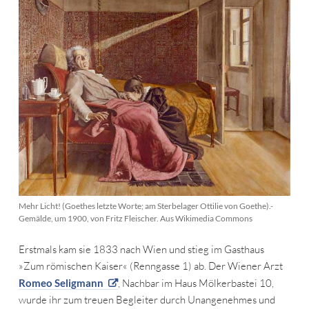
Mehr Licht! (Goethes letzte Worte; am Sterbelager Ottilie von Goethe).-
Gemälde, um 1900, von Fritz Fleischer. Aus Wikimedia Commons
Erstmals kam sie 1833 nach Wien und stieg im Gasthaus
»Zum römischen Kaiser« (Renngasse 1) ab. Der Wiener Arzt
Romeo Seligmann
, Nachbar im Haus Mölkerbastei 10,
wurde ihr zum treuen Begleiter durch Unangenehmes und