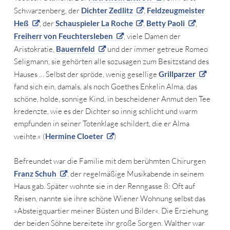
Schwarzenberg, der
Dichter Zedlitz
,
Feldzeugmeister
Heß
, der
Schauspieler La Roche
,
Betty Paoli
,
Freiherr von Feuchtersleben
, viele Damen der
Aristokratie,
Bauernfeld
und der immer getreue Romeo
Seligmann, sie gehörten alle sozusagen zum Besitzstand des
Hauses … Selbst der spröde, wenig gesellige
Grillparzer
fand sich ein, damals, als noch Goethes Enkelin Alma, das
schöne, holde, sonnige Kind, in bescheidener Anmut den Tee
kredenzte, wie es der Dichter so innig schlicht und warm
empfunden in seiner Totenklage schildert, die er Alma
weihte.« (
Hermine Cloeter
)
Befreundet war die Familie mit dem berühmten Chirurgen
Franz Schuh
, der regelmäßige Musikabende in seinem
Haus gab. Später wohnte sie in der Renngasse 8: Oft auf
Reisen, nannte sie ihre schöne Wiener Wohnung selbst das
»Absteigquartier meiner Büsten und Bilder«. Die Erziehung
der beiden Söhne bereitete ihr große Sorgen. Walther war