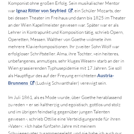
Komponist ohne großen Erfolg. Sein musikalischer Mentor
war
Ignaz Ritter von Seyfried
, ein Schüler Mozarts, der
bei dessen Theater im Freihaus und dann bis 1825 im Theater
an der Wien Kapellmeister gewesen war. Später war er als
Lehrer in Kontrapunkt und Komposition tätig, schrieb Opern,
Operetten, Messen. Walther von Goethe widmete ihm
mehrere Klavierkompositionen. Ihr zweiter Sohn Wolf war
erfolgloser Schriftsteller. Alma, ihre Tochter, »ein heiteres,
unbefangenes, anmutiges, sehr kluges Wesen« starb an der in
Wien grassierenden Typhusepidemie mit 17 Jahren. Sie soll
als Hauptfigur des auf der Freyung errichteten
Austria-
Brunnens
(Ludwig Schwanthaler) verewigt sein.
Im Juli 1861, als es Mode wurde, über Goethe herablassend
zu reden – er sei kaltherzig und egoistisch, gottlos und stolz
und im übrigen feindselig gegenüber jungen Talenten
gewesen -, schrieb Ottilie eine Verteidigungsrede für ihren
»Vater«: »Ich habe fünfzehn Jahre mit meinem
Schwiegervater zusammengelebt, und nie habe ich auch nur