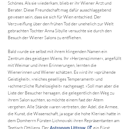
Schönes. Als sie wiederkam, blieb er ihr Wiener Arzt und
Berater. Diese Freundschaft mag dafür ausschlaggebend
gewesen sein, dass sie sich für Wien entschied. Der
Verzweiflung über den frühen Tod der unehelich zur Welt
gebrachten Tochter Anna Sibylle versuchte sie durch den
Besuch der Wiener Salons zu entfliehen.
Bald wurde sie selbst mit ihrem klingenden Namen ein
Zentrum des geistigen Wiens. Ihr »Herzenszimmer«, angefüllt
mit Weimar und ihren Erinnerungen, lernten die
Wienerinnen und Wiener schätzen. Es wird ihr »sprühende
Geistigkeit«, »reiches geselliges Temperament« und
»schmerzliche Ruhelosigkeit« nachgesagt. »Soll man aber die
Liste der Besucher hersagen, die gelegentlich den Weg zu
ihrem Salon suchten, so möchte einem fast der Atem
vergehen. Alle Stände waren vertreten, der Adel, die Armee,
die Kunst, die Wissenschaft, ja sogar die hohe Klerisei hatte in
dem Domherrn Fürsten Lichnowski ihren Repräsentanten am
Teetisch Ottiliens. Der
Astronom Littrow
, ein Fürst