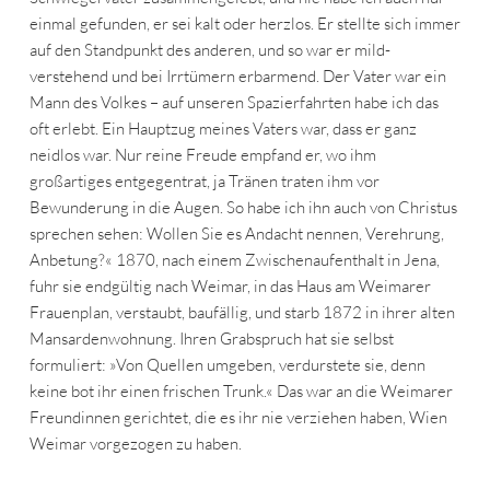
einmal gefunden, er sei kalt oder herzlos. Er stellte sich immer
auf den Standpunkt des anderen, und so war er mild-
verstehend und bei Irrtümern erbarmend. Der Vater war ein
Mann des Volkes – auf unseren Spazierfahrten habe ich das
oft erlebt. Ein Hauptzug meines Vaters war, dass er ganz
neidlos war. Nur reine Freude empfand er, wo ihm
großartiges entgegentrat, ja Tränen traten ihm vor
Bewunderung in die Augen. So habe ich ihn auch von Christus
sprechen sehen: Wollen Sie es Andacht nennen, Verehrung,
Anbetung?« 1870, nach einem Zwischenaufenthalt in Jena,
fuhr sie endgültig nach Weimar, in das Haus am Weimarer
Frauenplan, verstaubt, baufällig, und starb 1872 in ihrer alten
Mansardenwohnung. Ihren Grabspruch hat sie selbst
formuliert: »Von Quellen umgeben, verdurstete sie, denn
keine bot ihr einen frischen Trunk.« Das war an die Weimarer
Freundinnen gerichtet, die es ihr nie verziehen haben, Wien
Weimar vorgezogen zu haben.