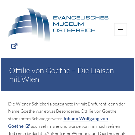
MENÜ
UND
WIDGETS
Ottilie von Goethe – Die Liaison
mit Wien
Die Wiener Schickeria begegnete ihr mit Ehrfurcht, denn der
Name Goethe war etwas Besonderes. Ottilie von Goethe
stand ihrem Schwiegervater
Johann Wolfgang von
Goethe
auch sehr nahe und wurde von ihm nach seinem
Tod reich bedacht: »Außer freier Wohnung und Gartengenuß