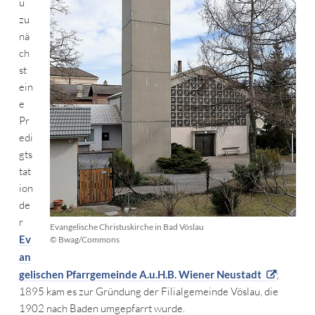
u
zu
nä
ch
st
ein
e
Pr
edi
gts
tat
ion
de
r
Evangelische Christuskirche in Bad Vöslau
Ev
© Bwag/Commons
an
gelischen Pfarrgemeinde A.u.H.B. Wiener Neustadt
;
1895 kam es zur Gründung der Filialgemeinde Vöslau, die
1902 nach Baden umgepfarrt wurde.