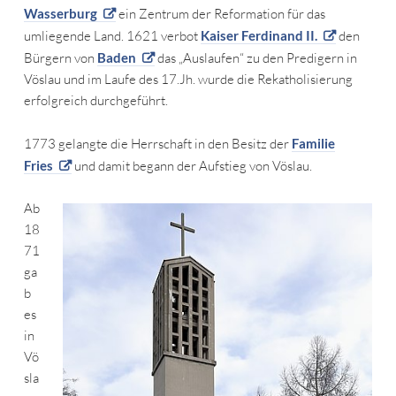
Wasserburg
ein Zentrum der Reformation für das
umliegende Land. 1621 verbot
Kaiser Ferdinand II.
den
Bürgern von
Baden
das „Auslaufen“ zu den Predigern in
Vöslau und im Laufe des 17.Jh. wurde die Rekatholisierung
erfolgreich durchgeführt.
1773 gelangte die Herrschaft in den Besitz der
Familie
Fries
und damit begann der Aufstieg von Vöslau.
Ab
18
71
ga
b
es
in
Vö
sla