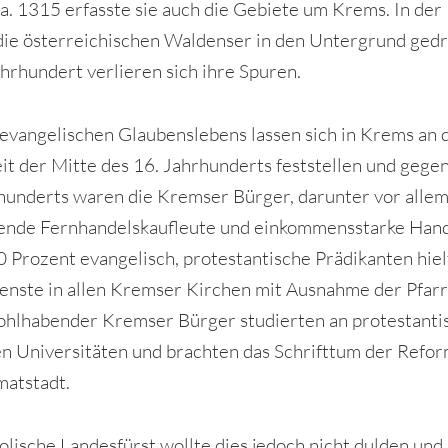
a. 1315 erfasste sie auch die Gebiete um Krems. In der
ie österreichischen Waldenser in den Untergrund ged
ahrhundert verlieren sich ihre Spuren.
evangelischen Glaubenslebens lassen sich in Krems an 
it der Mitte des 16. Jahrhunderts feststellen und gege
hunderts waren die Kremser Bürger, darunter vor alle
ende Fernhandelskaufleute und einkommensstarke Han
90 Prozent evangelisch, protestantische Prädikanten hie
enste in allen Kremser Kirchen mit Ausnahme der Pfarr
hlhabender Kremser Bürger studierten an protestanti
n Universitäten und brachten das Schrifttum der Refor
matstadt.
olische Landesfürst wollte dies jedoch nicht dulden und