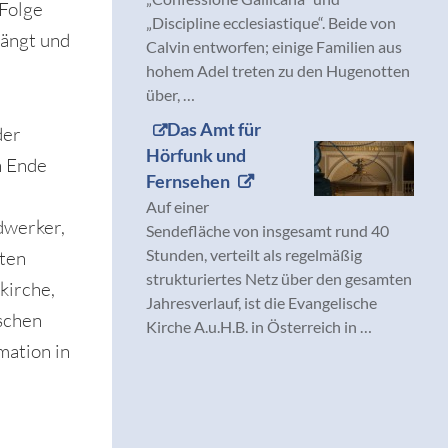
 Folge
„Discipline ecclesiastique“. Beide von
rängt und
Calvin entworfen; einige Familien aus
hohem Adel treten zu den Hugenotten
über, …
Das Amt für
der
Hörfunk und
n Ende
Fernsehen
m
Auf einer
dwerker,
Sendefläche von insgesamt rund 40
Stunden, verteilt als regelmäßig
lten
strukturiertes Netz über den gesamten
kirche,
Jahresverlauf, ist die Evangelische
schen
Kirche A.u.H.B. in Österreich in …
mation in