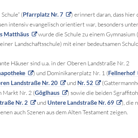
 Schule“ (
Pfarrplatz Nr. 7
) erinnert daran, dass hier 
en intensiv evangelisch orientiert war, besonders unte
s Matthäus
wurde die Schule zu einem Gymnasium (
 einer Landschaftsschule) mit einer bedeutsamen Schul
ante Häuser sind u.a. in der Oberen Landstraße Nr. 2
apotheke
) und Dominikanerplatz Nr. 1 (
Fellnerhof
ren Landstraße Nr. 20
und
Nr. 52
(Gattermannho
n Markt Nr. 2 (
Göglhaus
) sowie die beiden Sgraffito
traße Nr. 2
und
Untere Landstraße Nr. 69
), die
zenen auch Szenen aus dem Alten Testament zeigen.