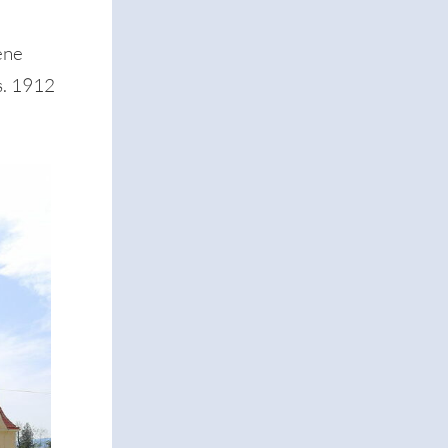
ene
s. 1912