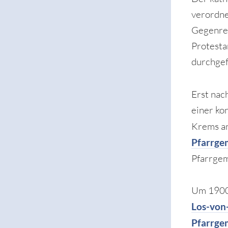
verordne
Gegenref
Protesta
durchgef
Erst nac
einer ko
Krems an
Pfarrge
Pfarrgem
Um 1900 
Los-vo
Pfarrge