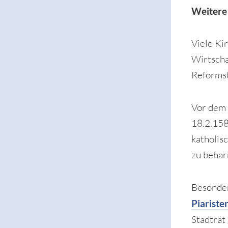
Weitere
Viele Ki
Wirtscha
Reformst
Vor de
18.2.158
katholis
zu behar
Besonder
Piariste
Stadtrat