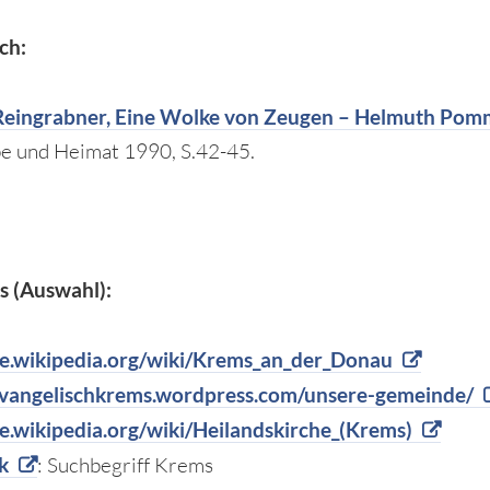
ch:
Reingrabner, Eine Wolke von Zeugen – Helmuth Pom
be und Heimat 1990, S.42-45.
s (Auswahl):
/de.wikipedia.org/wiki/Krems_an_der_Donau
/evangelischkrems.wordpress.com/unsere-gemeinde/
de.wikipedia.org/wiki/Heilandskirche_(Krems)
k
: Suchbegriff Krems