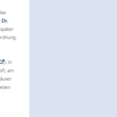
das
r
Dr.
später
ordnung.
), in
f), am
häuser
 neben