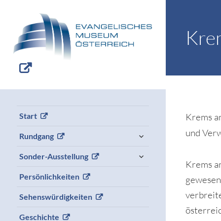
Kre
Krems an
Start
und Verw
expand
Rundgang
child
menu
expand
Sonder-Ausstellung
child
Krems an
menu
Persönlichkeiten
gewesen,
verbreit
Sehenswürdigkeiten
österrei
Geschichte