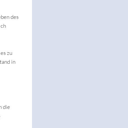
eben des
ich
es zu
tand in
h die
e