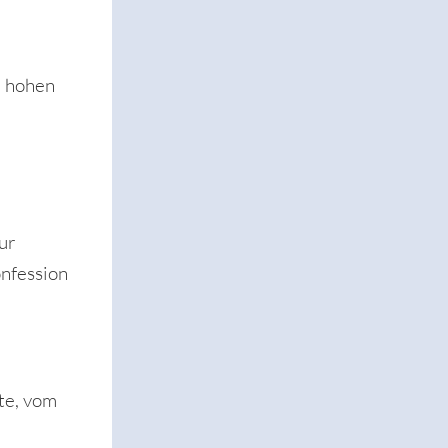
r hohen
ur
onfession
te, vom