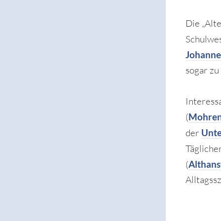
Die „Alte
Schulwes
Johanne
sogar zu
Interess
(
Mohren
der
Unte
Tägliche
(
Althans
Alltagss