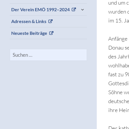
und um c
expand
Der Verein EMÖ 1992–2024
wurden d
child
menu
im 15. J
Adressen & Links
Neueste Beiträge
Anfänge 
Donau se
Suchen
des Jahr
nach:
wohlhab
fast zu 
Gottesdi
Söhne wo
deutsche
ihre Hei
Der kath