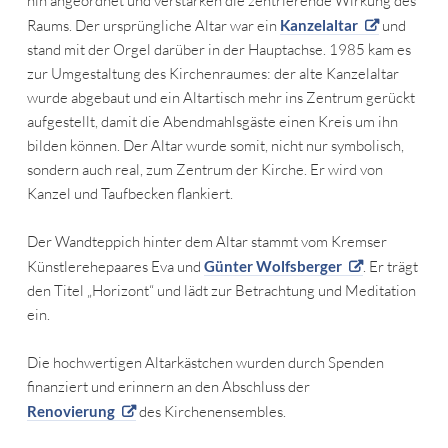
hin angeordnet und verstärken die zentrierende Wirkung des
Raums. Der ursprüngliche Altar war ein
Kanzelaltar
und
stand mit der Orgel darüber in der Hauptachse. 1985 kam es
zur Umgestaltung des Kirchenraumes: der alte Kanzelaltar
wurde abgebaut und ein Altartisch mehr ins Zentrum gerückt
aufgestellt, damit die Abendmahlsgäste einen Kreis um ihn
bilden können. Der Altar wurde somit, nicht nur symbolisch,
sondern auch real, zum Zentrum der Kirche. Er wird von
Kanzel und Taufbecken flankiert.
Der Wandteppich hinter dem Altar stammt vom Kremser
Künstlerehepaares Eva und
Günter Wolfsberger
. Er trägt
den Titel „Horizont“ und lädt zur Betrachtung und Meditation
ein.
Die hochwertigen Altarkästchen wurden durch Spenden
finanziert und erinnern an den Abschluss der
Renovierung
des Kirchenensembles.