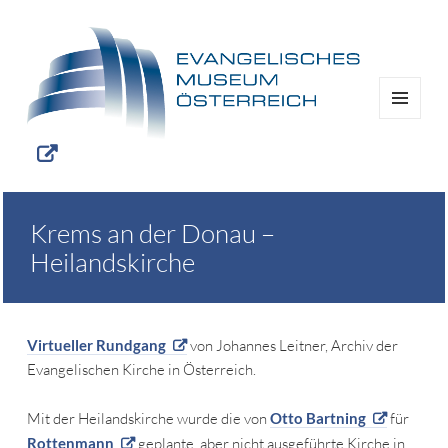
MENÜ
UND
WIDGETS
Krems an der Donau –
Heilandskirche
Virtueller Rundgang
von Johannes Leitner, Archiv der
Evangelischen Kirche in Österreich.
Mit der Heilandskirche wurde die von
Otto Bartning
für
Rottenmann
geplante, aber nicht ausgeführte Kirche in