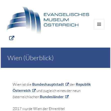
MENÜ
UND
WIDGETS
Wien (Überblick)
Wien ist die
Bundeshauptstadt
der
Republik
Österreich
und zugleich eines der neun
österreichischen
Bundesländer
.
2017 wurde Wien der Ehrentitel