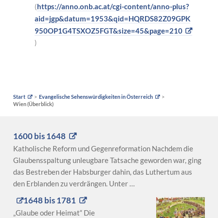
(
https://anno.onb.ac.at/cgi-content/anno-plus?
aid=jgp&datum=1953&qid=HQRDS82Z09GPK
950OP1G4TSXOZ5FGT&size=45&page=210
)
Start
Evangelische Sehenswürdigkeiten in Österreich
Wien (Überblick)
1600 bis 1648
Katholische Reform und Gegenreformation Nachdem die
Glaubensspaltung unleugbare Tatsache geworden war, ging
das Bestreben der Habsburger dahin, das Luthertum aus
den Erblanden zu verdrängen. Unter …
1648 bis 1781
„Glaube oder Heimat“ Die