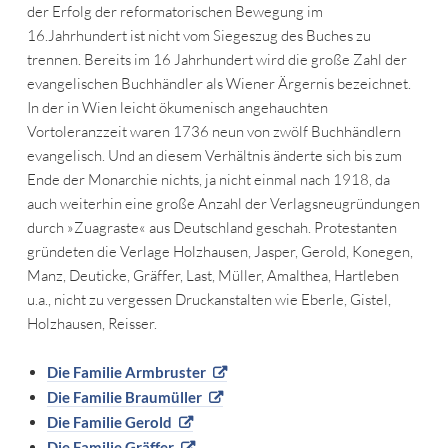
der Erfolg der reformatorischen Bewegung im
16.Jahrhundert ist nicht vom Siegeszug des Buches zu
trennen. Bereits im 16 Jahrhundert wird die große Zahl der
evangelischen Buchhändler als Wiener Ärgernis bezeichnet.
In der in Wien leicht ökumenisch angehauchten
Vortoleranzzeit waren 1736 neun von zwölf Buchhändlern
evangelisch. Und an diesem Verhältnis änderte sich bis zum
Ende der Monarchie nichts, ja nicht einmal nach 1918, da
auch weiterhin eine große Anzahl der Verlagsneugründungen
durch »Zuagraste« aus Deutschland geschah. Protestanten
gründeten die Verlage Holzhausen, Jasper, Gerold, Konegen,
Manz, Deuticke, Gräffer, Last, Müller, Amalthea, Hartleben
u.a., nicht zu vergessen Druckanstalten wie Eberle, Gistel,
Holzhausen, Reisser.
Die Familie Armbruster
Die Familie Braumüller
Die Familie Gerold
Die Familie Gräffer